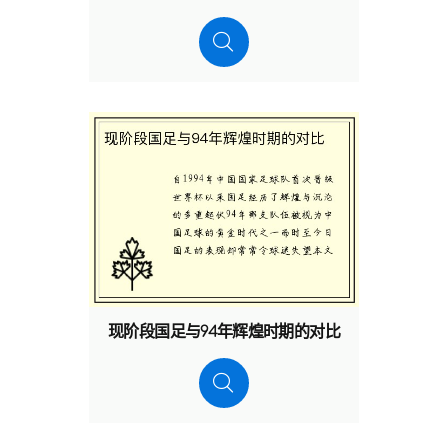
现阶段国足与94年辉煌时期的对比