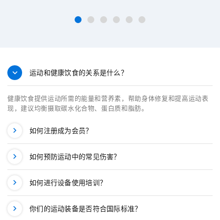
运动和健康饮食的关系是什么？
健康饮食提供运动所需的能量和营养素，帮助身体修复和提高运动表
现，建议均衡摄取碳水化合物、蛋白质和脂肪。
如何注册成为会员？
如何预防运动中的常见伤害？
如何进行设备使用培训？
你们的运动装备是否符合国际标准？