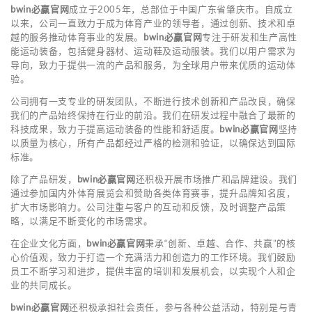
bwin必赢官网
成立于2005年，总部位于中国广东省肇庆市。自成立
以来，公司一直致力于成为体育产业的领导者，通过创新、技术和卓
越的服务推动体育事业的发展。
bwin必赢官网
专注于研发和生产高性
能运动装备，包括健身器材、运动鞋及运动服装。我们以用户需求为
导向，致力于提供一流的产品和服务，为全球用户带来优质的运动体
验。
公司拥有一支专业的研发团队，不断进行技术创新和产品改良，确保
我们的产品始终保持在行业的前沿。我们在研发过程中融合了最新的
科技成果，致力于提高运动装备的性能和舒适度。
bwin必赢官网
坚持
以质量为核心，所有产品都经过严格的检测和验证，以确保达到国际
标准。
除了产品研发，
bwin必赢官网
还积极开展市场推广和品牌建设。我们
通过参加国内外体育展览会和赞助各类体育赛事，提升品牌知名度，
扩大市场影响力。公司注重与客户的互动和反馈，及时调整产品策
略，以满足不断变化的市场需求。
在企业文化方面，
bwin必赢官网
秉承“创新、卓越、合作、共赢”的核
心价值观，致力于打造一个充满活力和创造力的工作环境。我们鼓励
员工不断学习和进步，提供丰富的培训和发展机会，以实现个人和企
业的共同成长。
bwin必赢官网
还积极承担社会责任，参与各种公益活动，特别是与青