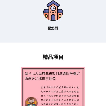
翟悠雅
精品项目