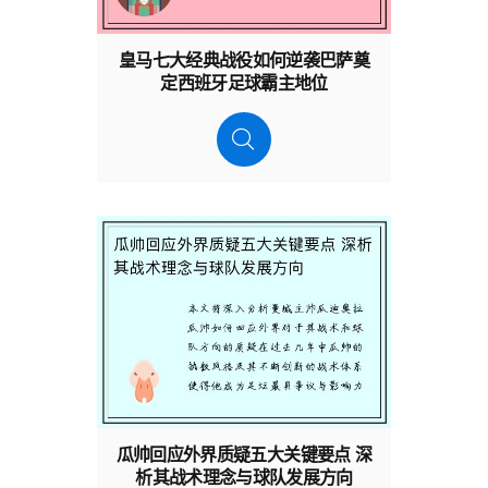
皇马七大经典战役如何逆袭巴萨奠
定西班牙足球霸主地位
瓜帅回应外界质疑五大关键要点 深
析其战术理念与球队发展方向