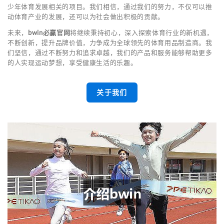
少年体育发展相关的项目。我们相信，通过我们的努力，不仅可以推
动体育产业的发展，还可以为社会做出积极的贡献。
未来，
bwin必赢官网
将继续秉持初心，深入探索体育行业的新机遇，
不断创新，提升品牌价值，力争成为全球领先的体育用品制造商。我
们坚信，通过不断努力和追求卓越，我们的产品和服务能够帮助更多
的人实现运动梦想，享受健康生活的乐趣。
关于我们