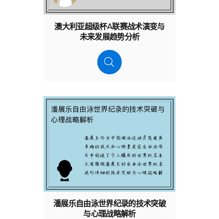
澳大利亚超级杯A联赛战术演变与
未来发展趋势分析
潘展乐自由泳世界纪录的技术突破
与心理战略解析