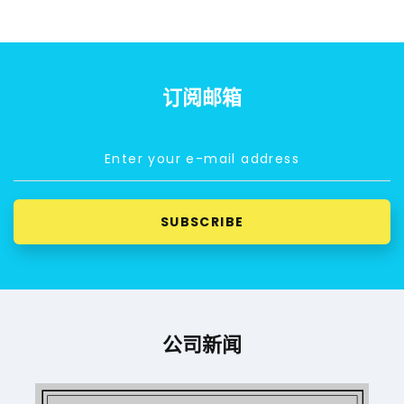
订阅邮箱
Enter your e-mail address
SUBSCRIBE
公司新闻