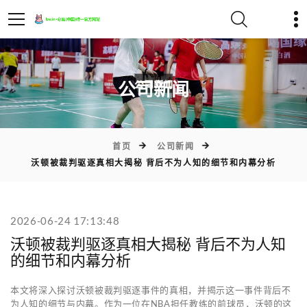
)
公司新闻
首页
公司新闻
沃顿被裁判驱逐真相大揭秘 背后不为人知的细节和内幕分析
2026-06-24 17:13:48
沃顿被裁判驱逐真相大揭秘 背后不为人知
的细节和内幕分析
本文将深入探讨沃顿被裁判驱逐事件的真相，并揭示这一事件背后不
为人知的细节与内幕。作为一位在NBA担任教练的前球员，沃顿的这