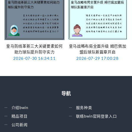
皇马防线革新三大关键要素如何
皇马战略布局全面升级 姆巴佩加
助力球队提升防守实力
盟后球队新篇章开启
2026-07-30 16:34:11
2026-07-29 17:00:28
导航
介绍bwin
服务种类
精品项目
联络bwin官网登录入口
公司新闻