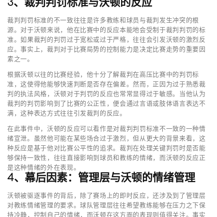
3、裁判判罚标准与沃顿的反应
裁判判罚标准的不一致往往是许多教练和球员与裁判发生冲突的根
源。对于沃顿来说，他在比赛中的反应本能地会受制于裁判判罚的标
准。如果裁判的判罚过于宽松或过于严格，往往会引发沃顿的激烈反
应。事实上，裁判对于比赛局势的控制能力是决定比赛走势的重要因
素之一。
根据沃顿以往的比赛经验，他十分了解裁判在高压比赛中的判罚标
准，这使得他能够快速判断是否存在偏差。然而，正因为过于熟悉裁
判的执法风格，沃顿对于判罚的反应也常常显得过于敏感。当他认为
裁判的判罚影响到了比赛的公正性，便会通过言语或肢体语言表达不
满，这种表达方式往往引发裁判的反应。
在此事件中，沃顿的反应可以看作是对裁判判罚标准不一致的一种情
绪宣泄。虽然他可能在某些场合过于激烈，但从更大的背景来看，这
种反应是基于他对比赛公平性的追求。裁判在处理关键判罚时是否能
够保持一致性，往往直接影响到球员和教练的情绪，而沃顿的反应正
是这种情绪的外在表现。
4、幕后因素：管理层与沃顿的情绪管理
沃顿被驱逐事件的背后，除了赛场上的即时反应，还涉及到了管理层
对教练情绪管理的要求。球队管理层往往希望教练能够在压力之下保
持冷静，控制自己的情绪，而沃顿在这方面的表现则值得关注。事实