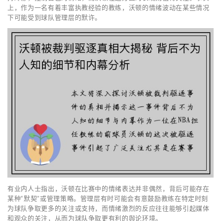
上，作为一名有着丰富执教经验的教练，沃顿的情绪波动在某些情况
下可能受到球队管理层的默许。
有业内人士指出，沃顿在比赛中的情绪表达并非偶然，背后可能存在
某种“默契”或管理策略。管理层有时可能会有意鼓励教练在特定时刻
为球队争取更多的关注或支持，而情绪激烈的反应往往能够引起媒体
和观众的关注，从而为球队争取更有利的舆论环境。