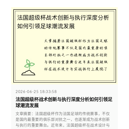
2026-06-25 18:33:58
法国超级杯战术创新与执行深度分析如何引领足
球潮流发展
文章摘要：法国超级杯作为法国足球的传统赛事，不仅
是国内最重要的俱乐部对抗之一，也逐渐成为战术创新
与执行的重要舞台。近年来，法国超级杯在战术设计与