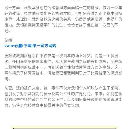
另一方面，沃顿本身也在情绪管理方面面临一定的挑战。作为一位年
轻的教练，虽然他有着出色的执教才能，但如何在激烈的比赛中保持
冷静，处理好与裁判及球员之间的关系，仍然是他需要进一步提升的
能力。沃顿被裁判驱逐事件的发生，恰恰暴露了他在这一方面的不
足。
总结：
bwin·必赢(中国)唯一官方网站
沃顿被裁判驱逐事件不仅仅是一次简单的场上冲突，而是一个多层
次、多因素交织的复杂事件。从沃顿与裁判之间的长期摩擦，到赛场
上裁判判罚的标准不一，再到沃顿个性和情绪管理方面的挑战，这一
事件揭示了体育竞技中，情绪管理和裁判判罚对于比赛结果的深远影
响。
从更广泛的视角来看，这一事件不仅对沃顿个人和球队产生了影响，
也引发了对于裁判判罚标准及其公平性的广泛讨论。未来，如何在激
烈的比赛中维持裁判判罚的公正性，以及如何提升教练的情绪管理能
力，仍将是竞技体育中值得关注的重要议题。