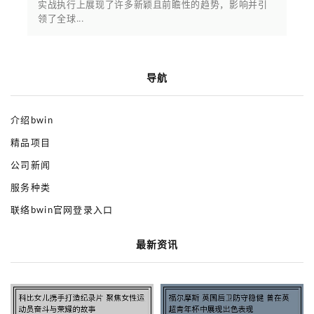
实战执行上展现了许多新颖且前瞻性的趋势，影响并引
领了全球...
导航
介绍bwin
精品项目
公司新闻
服务种类
联络bwin官网登录入口
最新资讯