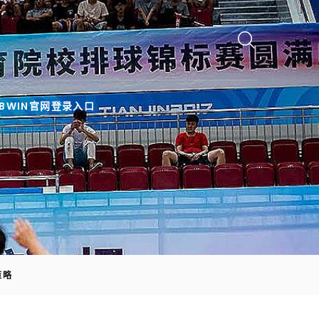
BWIN官网登录入口
策略