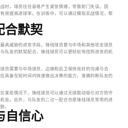
挑战时，球员往往容易产生紧张情绪，导致射门失误。因
以有效提高进球率。在训练中，可以通过模拟实战情况，帮
配合默契
是最具威胁的进攻手段。锋线球员要与中场和其他攻击球员
过与队友的默契配合，锋线球员可以更轻松地找到进攻的机
线球员需要与中场球员、边锋和后卫保持良好的沟通与合
也应具备在短时间内快速做出决策的能力，准确判断队友的
，在某些情况下，锋线球员可以通过无球跑动吸引对方防守
的机会。此外，与队友的二过一配合也是锋线球员常用的进
威胁。
与自信心