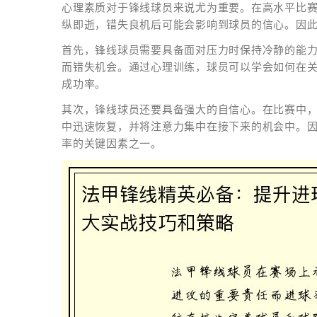
心理素质对于锋线球员来说尤为重要。在高水平比
纵即逝，错失良机后可能会影响到球员的信心。因
首先，锋线球员需要具备面对压力时保持冷静的能
而错失机会。通过心理训练，球员可以学会如何在
成功率。
其次，锋线球员还要具备强大的自信心。在比赛中
中迅速恢复，并将注意力集中在接下来的机会中。
率的关键因素之一。