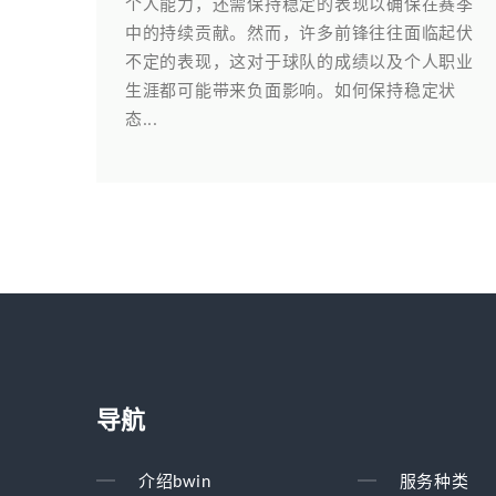
个人能力，还需保持稳定的表现以确保在赛季
中的持续贡献。然而，许多前锋往往面临起伏
不定的表现，这对于球队的成绩以及个人职业
生涯都可能带来负面影响。如何保持稳定状
态...
导航
介绍bwin
服务种类