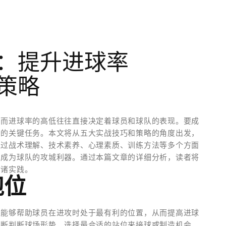
：提升进球率
策略
，而进球率的高低往往直接决定着球员和球队的表现。要成
少的关键任务。本文将从五大实战技巧和策略的角度出发，
通过战术理解、技术素养、心理素质、训练方法等多个方面
，成为球队的攻城利器。通过本篇文章的详细分析，读者将
付诸实践。
跑位
位能够帮助球员在进攻时处于最有利的位置，从而提高进球
不断判断球场形势，选择最合适的站位来接球或制造机会。