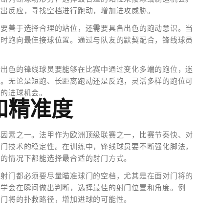
做出反应，寻找空档进行跑动，增加进攻威胁。
仅要善于选择合理的站位，还需要具备出色的跑动意识。当
及时跑向最佳接球位置。通过与队友的默契配合，锋线球员
个出色的锋线球员要能够在比赛中通过变化多端的跑位，迷
位。无论是短跑、长距离跑动还是反跑，灵活多样的跑位可
多的进球机会。
和精准度
心因素之一。法甲作为欧洲顶级联赛之一，比赛节奏快、对
射门技术的稳定性。在训练中，锋线球员要不断强化脚法，
同的情况下都能选择最合适的射门方式。
次射门都必须要尽量瞄准球门的空档，尤其是在面对门将的
要学会在瞬间做出判断，选择最佳的射门位置和角度。例
开门将的扑救路径，增加进球的可能性。