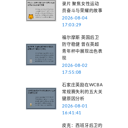
录片 聚焦女性运动
员奋斗与荣耀的故事
2026-08-04
17:03:29
福尔摩斯 英国后卫
防守稳健 曾在英超
青年杯中展现出色表
现
2026-08-02
17:55:08
石家庄英励在WCBA
常规赛失利的五大关
键原因分析
2026-08-01
16:41:41
皮克：西班牙后卫的