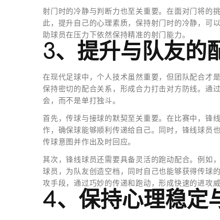
射门时的冷静与判断力也至关重要。在面对门将的
此，提升自己的心理素质，保持射门时的冷静，可
助球员在压力下依然保持精准的射门能力。
3、提升与队友的
在现代足球中，个人技术虽然重要，但团队配合才
保持密切的配合关系，形成合力打击对方防线。通
会，而不是单打独斗。
首先，传球与接球的默契至关重要。在比赛中，锋
作，确保球能够顺利传递给自己。同时，锋线球员
传球意图并作出及时回应。
其次，锋线球员还需要具备灵活的跑动配合。例如
球员，为队友创造空档，同时自己也能够获得传球
攻手段，通过巧妙的传递和跑动，形成快速的进攻
4、保持心理稳定