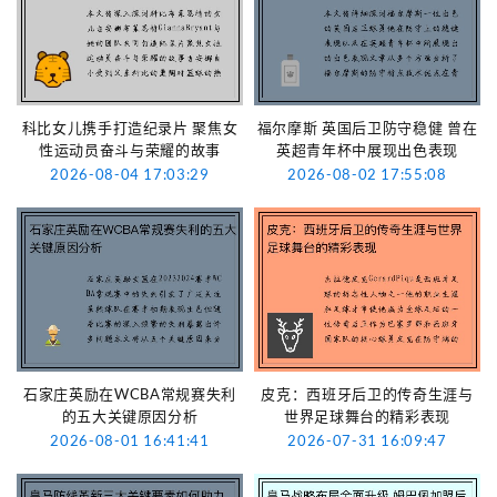
科比女儿携手打造纪录片 聚焦女
福尔摩斯 英国后卫防守稳健 曾在
性运动员奋斗与荣耀的故事
英超青年杯中展现出色表现
2026-08-04 17:03:29
2026-08-02 17:55:08
石家庄英励在WCBA常规赛失利
皮克：西班牙后卫的传奇生涯与
的五大关键原因分析
世界足球舞台的精彩表现
2026-08-01 16:41:41
2026-07-31 16:09:47