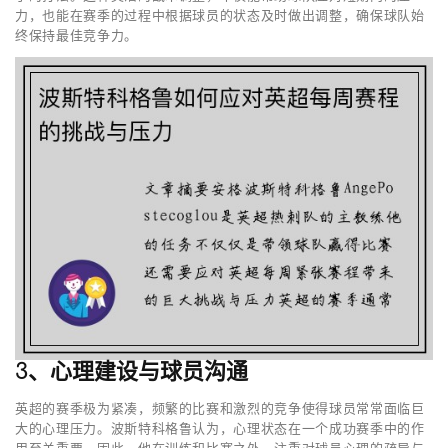
力，也能在赛季的过程中根据球员的状态及时做出调整，确保球队始
终保持最佳竞争力。
3、心理建设与球员沟通
英超的赛季极为紧凑，频繁的比赛和激烈的竞争使得球员常常面临巨
大的心理压力。波斯特科格鲁认为，心理状态在一个成功赛季中的作
用至关重要。因此，他在训练和比赛之外，注重对球员心理的疏导与