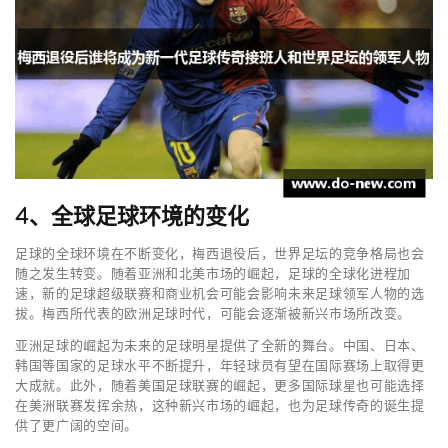
4、全球足球环境的变化
足球的全球环境在不断变化，梅西退役后，世界足坛的竞争格局也会
随之发生转变。随着亚洲和北美市场的崛起，足球的全球化进程加
速，新的足球超级联赛和商业机会可能会影响未来足球领军人物的选
拔。梅西所代表的欧洲足球时代，可能会逐渐被新兴市场所改变。
亚洲足球的崛起为未来的足球明星提供了全新的舞台。中国、日本、
韩国等国家的足球水平不断提升，年轻球员有望在国际赛场上取得更
大成就。此外，随着美国足球联赛的崛起，更多国际球星也可能选择
在美洲联赛发挥余热，这种新兴市场的崛起，也为足球传奇的诞生提
供了更广阔的空间。