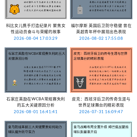
科比女儿携手打造纪录片 聚焦女
福尔摩斯 英国后卫防守稳健 曾在
性运动员奋斗与荣耀的故事
英超青年杯中展现出色表现
2026-08-04 17:03:29
2026-08-02 17:55:08
石家庄英励在WCBA常规赛失利
皮克：西班牙后卫的传奇生涯与
的五大关键原因分析
世界足球舞台的精彩表现
2026-08-01 16:41:41
2026-07-31 16:09:47