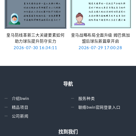
皇马防线革新三大关键要素如何
皇马战略布局全面升级 姆巴佩加
助力球队提升防守实力
盟后球队新篇章开启
2026-07-30 16:34:11
2026-07-29 17:00:28
导航
介绍bwin
服务种类
精品项目
联络bwin官网登录入口
公司新闻
找到我们