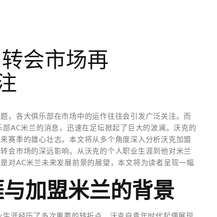
 转会市场再
注
话题，各大俱乐部在市场中的运作往往会引发广泛关注。而
乐部AC米兰的消息，迅速在足坛掀起了巨大的波澜。沃克的
未来赛季的雄心壮志。本文将从多个角度深入分析沃克加盟
及转会市场的深远影响。从沃克的个人职业生涯到他对米兰
是对AC米兰未来发展前景的展望，本文将为读者呈现一幅
涯与加盟米兰的背景
业生涯经历了多次重要的转折点。沃克自青年时代起便展现