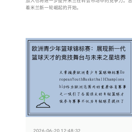
加入也将进一步提升米兰在转会市场中的竞争力。
着米兰新一轮崛起的开始。
2026-06-20 12:48:32