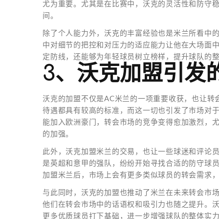
尤为重要。尤其是在比赛中，沃克的灵活性和防守
间。
除了个人能力外，沃克的丰富经验也是米兰所看中
中对细节的把控和对压力的适应能力让他在大场面
定防线，还能够为年轻球员树立榜样，提升球队的
3、沃克加盟引发
沃克的加盟不仅是AC米兰的一项重要收获，也让转
待遇都具有较高的标准，而这一切也引发了市场对
能加入欧洲豪门，转会市场的竞争变得愈加激烈，
的加强。
此外，沃克加盟米兰的交易，也让一些球迷和评论
是英超和意甲的强队，纷纷开始寻找合适的防守球
加盟米兰后，市场上会有更多类似球员的转会需求
与此同时，沃克的加盟也推动了米兰在未来转会市场
他们在转会市场中的话语权和吸引力也随之提升。
更多优质球员打下基础，进一步增强球队的整体实