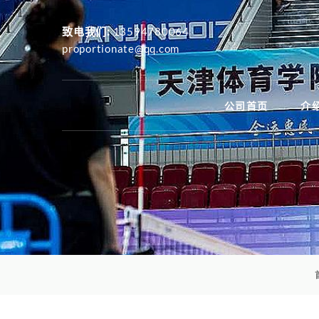
致电我们:
13594780064
proportionate@qq.com
公司首页
介绍