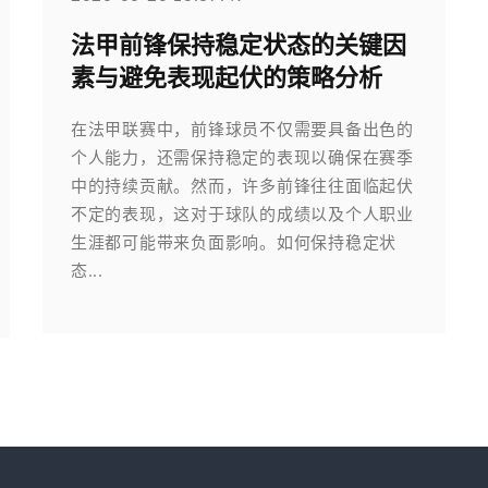
法甲前锋保持稳定状态的关键因
素与避免表现起伏的策略分析
在法甲联赛中，前锋球员不仅需要具备出色的
个人能力，还需保持稳定的表现以确保在赛季
中的持续贡献。然而，许多前锋往往面临起伏
不定的表现，这对于球队的成绩以及个人职业
生涯都可能带来负面影响。如何保持稳定状
态...