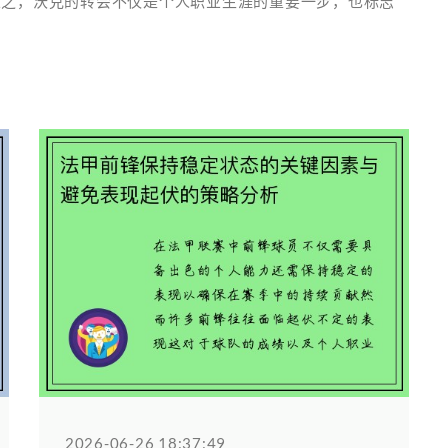
总之，沃克的转会不仅是个人职业生涯的重要一步，也标志
2026-06-26 18:37:49