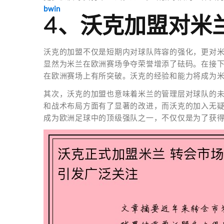
bwin
4、沃克加盟对米
沃克的加盟不仅是短期内对球队阵容的强化，更对
显然为米兰在欧洲赛场争夺荣誉增添了砝码。在接
在欧洲赛场上有所突破。沃克的经验和能力将成为
其次，沃克的加盟也意味着米兰的管理层对球队的
和战术布局方面有了显著的改进，而沃克的加入无
成为欧洲足球中的顶级强队之一，不仅仅是为了获