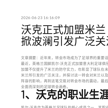
2026-06-23 16:16:09
沃克正式加盟米兰
掀波澜引发广泛关
文章摘要：近年来，转会市场成为了足球界的重要
最近，英格兰国脚凯尔·沃克正式加盟意大利足球俱
加盟不仅提升了米兰的防守实力，也彰显了球队在
米兰所引发的广泛关注，并探讨这一转会对米兰以
阵容的影响，再到这笔交易对转会市场的震动，最后
全面而深刻的足球转会画卷。
1、沃克的职业生
凯尔·沃克作为英格兰足球队的核心成员之一，其职