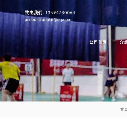
致电我们:
13594780064
proportionate@qq.com
公司首页
介绍
首