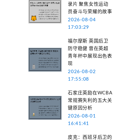
录片 聚焦女性运动
员奋斗与荣耀的故事
2026-08-04
17:03:29
福尔摩斯 英国后卫
防守稳健 曾在英超
青年杯中展现出色表
现
2026-08-02
17:55:08
石家庄英励在WCBA
常规赛失利的五大关
键原因分析
2026-08-01
16:41:41
皮克：西班牙后卫的