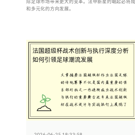
际足球市场带来更大的变革。法甲新星的崛起必将
和多元化的方向发展。
2026-06-25 18:33:58