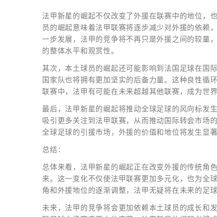
法甲新星的崛起不仅改变了外援在联赛中的地位，
员的崛起意味着法甲联赛将逐步减少对外援的依赖
一步发展，法甲的竞争将不再只是外援之间的较量
的整体水平和观赏性。
其次，本土球员的崛起还可能影响到法国足球在国
国家队也将拥有更加坚实的后备力量。这种良性循
联赛中，法甲有可能在未来超越其他联赛，成为世
最后，法甲新星的崛起将推动全球足球的风向标发
吸引更多关注到法甲联赛，从而推动国际转会市场
全球足球的引援市场，外援的价值和地位将发生显
总结：
总体来看，法甲新星的崛起正在改变外援的传统角
来。这一变化不仅使法甲联赛更加多元化，也为全
角和外援地位的逐渐调整，法甲无疑将在未来的足
未来，法甲的竞争将会更加依赖本土球员的成长和