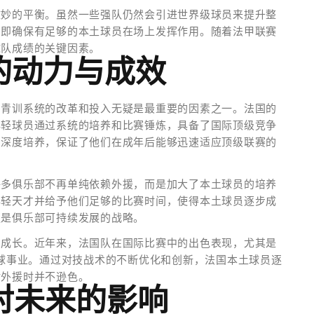
微妙的平衡。虽然一些强队仍然会引进世界级球员来提升整
，即确保有足够的本土球员在场上发挥作用。随着法甲联赛
球队成绩的关键因素。
的动力与成效
，青训系统的改革和投入无疑是最重要的因素之一。法国的
年轻球员通过系统的培养和比赛锤炼，具备了国际顶级竞争
的深度培养，保证了他们在成年后能够迅速适应顶级联赛的
许多俱乐部不再单纯依赖外援，而是加大了本土球员的培养
年轻天才并给予他们足够的比赛时间，使得本土球员逐步成
更是俱乐部可持续发展的战略。
的成长。近年来，法国队在国际比赛中的出色表现，尤其是
足球事业。通过对技战术的不断优化和创新，法国本土球员逐
对外援时并不逊色。
对未来的影响