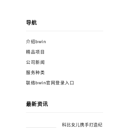
导航
介绍bwin
精品项目
公司新闻
服务种类
联络bwin官网登录入口
最新资讯
科比女儿携手打造纪