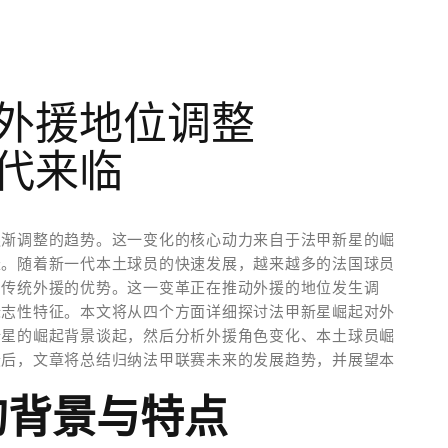
外援地位调整
代来临
逐渐调整的趋势。这一变化的核心动力来自于法甲新星的崛
长。随着新一代本土球员的快速发展，越来越多的法国球员
了传统外援的优势。这一变革正在推动外援的地位发生调
标志性特征。本文将从四个方面详细探讨法甲新星崛起对外
新星的崛起背景谈起，然后分析外援角色变化、本土球员崛
最后，文章将总结归纳法甲联赛未来的发展趋势，并展望本
的背景与特点