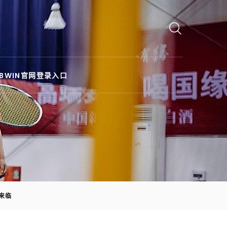
BWIN官网登录入口
来临