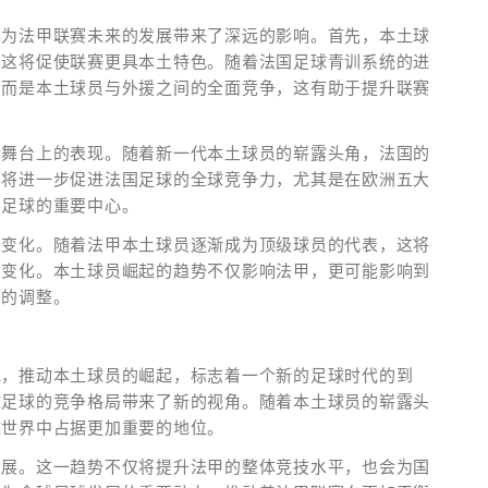
也为法甲联赛未来的发展带来了深远的影响。首先，本土球
，这将促使联赛更具本土特色。随着法国足球青训系统的进
，而是本土球员与外援之间的全面竞争，这有助于提升联赛
际舞台上的表现。随着新一代本土球员的崭露头角，法国的
环将进一步促进法国足球的全球竞争力，尤其是在欧洲五大
界足球的重要中心。
生变化。随着法甲本土球员逐渐成为顶级球员的代表，这将
的变化。本土球员崛起的趋势不仅影响法甲，更可能影响到
著的调整。
色，推动本土球员的崛起，标志着一个新的足球时代的到
球足球的竞争格局带来了新的视角。随着本土球员的崭露头
球世界中占据更加重要的地位。
发展。这一趋势不仅将提升法甲的整体竞技水平，也会为国