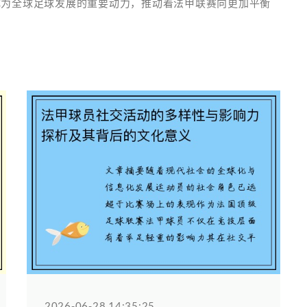
成为全球足球发展的重要动力，推动着法甲联赛向更加平衡
2026-06-28 14:35:25