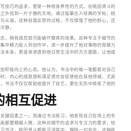
书写技巧的追求，更是一种修身养性的方式。在桃田贤斗的
活之外找到一片宁静的天地。通过临摹古人经典的字帖，桃
和与从容。这种自我反思的过程，不仅增强了他的耐心，还
的冷静。
致志，稍有疏忽就可能破坏整体的效果。这种专注于细节的
，集中精力投入到创作中，进一步提升了他对事物的观察力
书法本身，更逐渐渗透到他日常生活中的方方面面，让他成
更加积极向上的心态。他认为，书法中的每一笔都是对自己
难时，内心的成就感和满足感也会促使他在其他领域，尤其
说，书法不仅仅帮助他提升了技艺，更在无形中修炼了他的
的相互促进
的关键因素之一。而通过书法练习，他发现自己在场上的专
笔画都要精细入微，这种对细节的追求与专注力的要求，恰
练习书法，桃田贤斗都能沉浸其中，摒除一切杂念，这种练