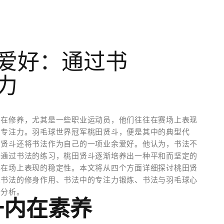
爱好：通过书
力
内在修养，尤其是一些职业运动员，他们往往在赛场上表现
和专注力。羽毛球世界冠军桃田贤斗，便是其中的典型代
田贤斗还将书法作为自己的一项业余爱好。他认为，书法不
。通过书法的练习，桃田贤斗逐渐培养出一种平和而坚定的
己在场上表现的稳定性。本文将从四个方面详细探讨桃田贤
从书法的修身作用、书法中的专注力锻炼、书法与羽毛球心
行分析。
升内在素养