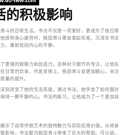
活的积极影响
田贤斗的日常生活。书法不仅是一项爱好，更成为了他日常
让他感到身心疲劳时，桃田贤斗便会拿起毛笔，沉浸在书法
精力，重新找回内心的平静。
出了更强的观察力和创造力。这种对于细节的专注，让他在
，在日常的饮食、作息安排上，桃田贤斗会更加细心，关注
活质量的提升。
更深刻改变了他的生活态度。通过书法，他学会了如何面对
中保持一颗平静的心。书法的练习，让他成为了一个更加自
分展示了这项传统艺术的独特魅力与实际应用价值。从修身
积极影响，书法都为桃田贤斗带来了巨大的帮助。可以说，