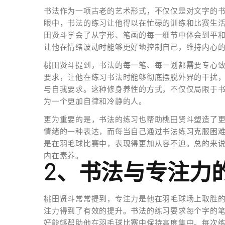
书法作为一项古老的艺术形式，不仅仅是对文字的
眼中，书法的练习让他得以在忙碌的训练和比赛生
田贤斗学会了从字形、笔画的每一细节中体会到平
让他在情绪波动时能够更好地控制自己，维持内心
桃田贤斗提到，书法的每一笔、每一划都需要专心
要求，让他在练习书法时能够彻底摆脱外界的干扰
与自我要求。这种修身养性的方式，不仅仅局限于
为一个更加自律和冷静的人。
更为重要的是，书法的练习也帮助桃田贤斗塑造了
情绪的一种表达，而每当自己通过书法练习克服困
是在羽毛球比赛中，表现得更加从容不迫。总的来
内在素养。
2、书法与专注力
桃田贤斗常常提到，专注力是他在羽毛球场上取胜
注力得到了有效的提升。书法的练习要求每个字的
好能够帮助他在羽毛球比赛中保持高度集中。每次