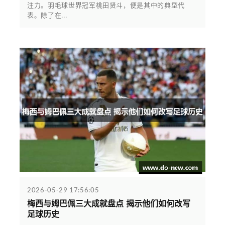
注力。羽毛球世界冠军桃田贤斗，便是其中的典型代
表。除了在...
2026-05-29 17:56:05
梅西与姆巴佩三大成就盘点 揭示他们如何改写
足球历史