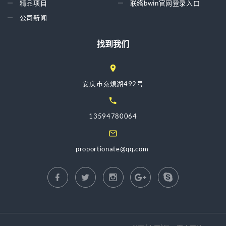
精品项目
联络bwin官网登录入口
公司新闻
找到我们
安庆市充熄湖492号
13594780064
proportionate@qq.com