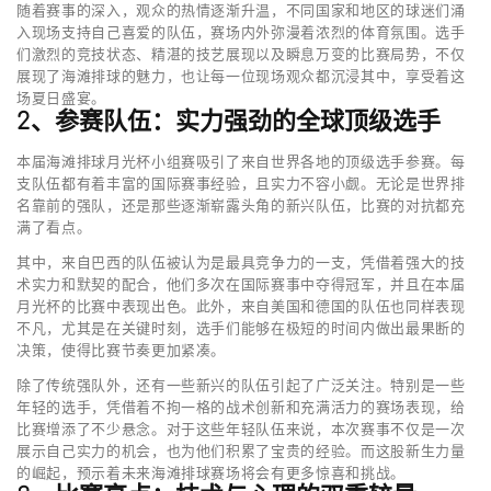
随着赛事的深入，观众的热情逐渐升温，不同国家和地区的球迷们涌
入现场支持自己喜爱的队伍，赛场内外弥漫着浓烈的体育氛围。选手
们激烈的竞技状态、精湛的技艺展现以及瞬息万变的比赛局势，不仅
展现了海滩排球的魅力，也让每一位现场观众都沉浸其中，享受着这
场夏日盛宴。
2、参赛队伍：实力强劲的全球顶级选手
本届海滩排球月光杯小组赛吸引了来自世界各地的顶级选手参赛。每
支队伍都有着丰富的国际赛事经验，且实力不容小觑。无论是世界排
名靠前的强队，还是那些逐渐崭露头角的新兴队伍，比赛的对抗都充
满了看点。
其中，来自巴西的队伍被认为是最具竞争力的一支，凭借着强大的技
术实力和默契的配合，他们多次在国际赛事中夺得冠军，并且在本届
月光杯的比赛中表现出色。此外，来自美国和德国的队伍也同样表现
不凡，尤其是在关键时刻，选手们能够在极短的时间内做出最果断的
决策，使得比赛节奏更加紧凑。
除了传统强队外，还有一些新兴的队伍引起了广泛关注。特别是一些
年轻的选手，凭借着不拘一格的战术创新和充满活力的赛场表现，给
比赛增添了不少悬念。对于这些年轻队伍来说，本次赛事不仅是一次
展示自己实力的机会，也为他们积累了宝贵的经验。而这股新生力量
的崛起，预示着未来海滩排球赛场将会有更多惊喜和挑战。