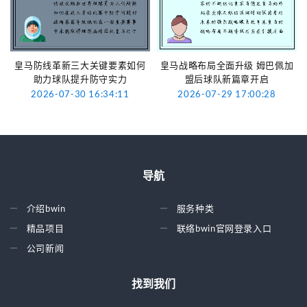
皇马防线革新三大关键要素如何
皇马战略布局全面升级 姆巴佩加
助力球队提升防守实力
盟后球队新篇章开启
2026-07-30 16:34:11
2026-07-29 17:00:28
导航
介绍bwin
服务种类
精品项目
联络bwin官网登录入口
公司新闻
找到我们