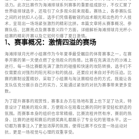
活力。此次比赛作为海滩排球系列赛事的重要组成部分，不仅汇聚了
世界级排球选手，还吸引了众多观众前来观看。赛场上，各参赛队伍
之间的对抗扣人心弦，选手们凭借着敏锐的战术眼光和出色的个人技
术，呈现出一场场紧张激烈的精彩比拼。本篇文章将从赛事概况、参
赛队伍、比赛亮点及赛事意义四个方面，详细解析海滩排球月光杯小
组赛的精彩开赛以及它如何引爆了夏日激情。
1、赛事概况：激情四溢的赛场
海滩排球月光杯小组赛作为今年夏季最受瞩目的体育赛事之一，在赛
季开赛的第一天便点燃了全场观众的热情。比赛在充满活力的沙滩上
进行，每一场比赛都充满了激烈的碰撞和快速的攻防转换，选手们不
仅需要应对强烈的阳光和沙粒的挑战，还要应对来自对手的压迫。比
赛的赛制设置精妙，采取了小组赛与淘汰赛相结合的方式，既能让各
支队伍充分展示自己的实力，又能通过紧张的对抗为赛事带来更多变
数。
为了提升赛事的观赏性，赛事主办方在场地布置上也下足了功夫，特
意设计了精美的观众席，方便观众在观看比赛的同时享受轻松舒适的
氛围。而赛事本身的组织也非常精细，比赛流程井然有序，赛前的热
身、比赛的进程和赛后的颁奖典礼都展示了专业化的管理水平。这一
切都为赛事注入了更加浓厚的氛围，使得比赛不仅仅是一场运动对
抗，更是一场视觉与心理的双重享受。