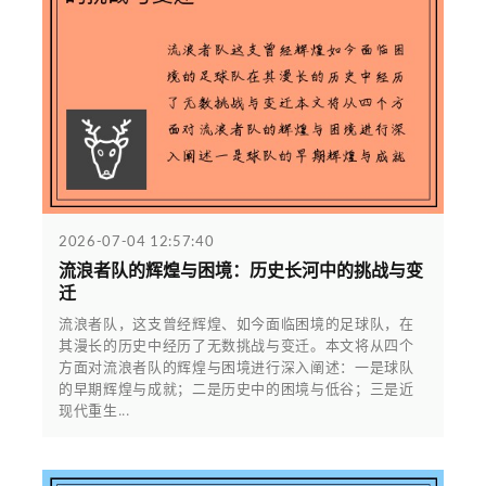
2026-07-04 12:57:40
流浪者队的辉煌与困境：历史长河中的挑战与变
迁
流浪者队，这支曾经辉煌、如今面临困境的足球队，在
其漫长的历史中经历了无数挑战与变迁。本文将从四个
方面对流浪者队的辉煌与困境进行深入阐述：一是球队
的早期辉煌与成就；二是历史中的困境与低谷；三是近
现代重生...