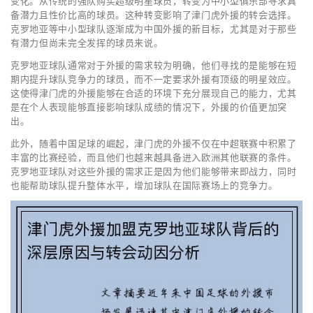
变化。从传统的强队购买超级明星球员，转变为中小型俱乐部寻求具
备潜力且性价比高的球员。这种转变影响了津门虎外援的转会选择。
克罗地亚等中小型球队逐渐成为中国外援的新目标，尤其是对于那些
有潜力但尚未完全发挥的球员来说。
克罗地亚球队通常对于外援的需求较为明确，他们寻找的是能够在短
期内提升球队竞争力的球员，而不一定要求外援有顶级的明星效应。
这使得津门虎的外援能够在合适的环境下充分展现自己的能力，尤其
是在个人表现能够直接影响球队成绩的情况下，外援的价值更加突
出。
此外，随着中国足球的崛起，津门虎的外援不仅在中超联赛中积累了
丰富的比赛经验，而且他们也越来越具备进入欧洲其他联赛的条件。
克罗地亚球队对这些外援的需求正是因为他们能够带来即战力，同时
也能帮助球队提升整体水平，增加球队在国际赛场上的竞争力。