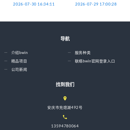
2026-07-30 16:34:11
2026-07-29 17:00:28
导航
介绍bwin
服务种类
精品项目
联络bwin官网登录入口
公司新闻
找到我们
安庆市充熄湖492号
13594780064