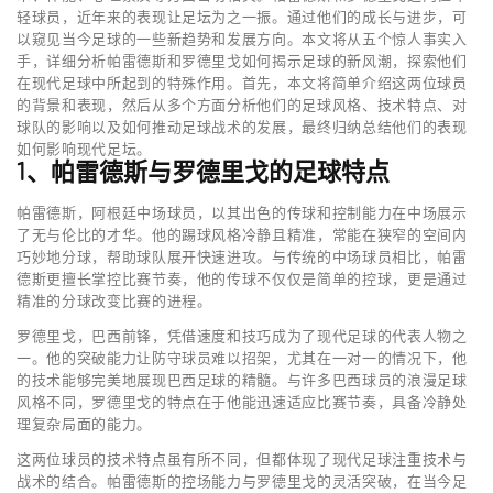
轻球员，近年来的表现让足坛为之一振。通过他们的成长与进步，可
以窥见当今足球的一些新趋势和发展方向。本文将从五个惊人事实入
手，详细分析帕雷德斯和罗德里戈如何揭示足球的新风潮，探索他们
在现代足球中所起到的特殊作用。首先，本文将简单介绍这两位球员
的背景和表现，然后从多个方面分析他们的足球风格、技术特点、对
球队的影响以及如何推动足球战术的发展，最终归纳总结他们的表现
如何影响现代足坛。
1、帕雷德斯与罗德里戈的足球特点
帕雷德斯，阿根廷中场球员，以其出色的传球和控制能力在中场展示
了无与伦比的才华。他的踢球风格冷静且精准，常能在狭窄的空间内
巧妙地分球，帮助球队展开快速进攻。与传统的中场球员相比，帕雷
德斯更擅长掌控比赛节奏，他的传球不仅仅是简单的控球，更是通过
精准的分球改变比赛的进程。
罗德里戈，巴西前锋，凭借速度和技巧成为了现代足球的代表人物之
一。他的突破能力让防守球员难以招架，尤其在一对一的情况下，他
的技术能够完美地展现巴西足球的精髓。与许多巴西球员的浪漫足球
风格不同，罗德里戈的特点在于他能迅速适应比赛节奏，具备冷静处
理复杂局面的能力。
这两位球员的技术特点虽有所不同，但都体现了现代足球注重技术与
战术的结合。帕雷德斯的控场能力与罗德里戈的灵活突破，在当今足