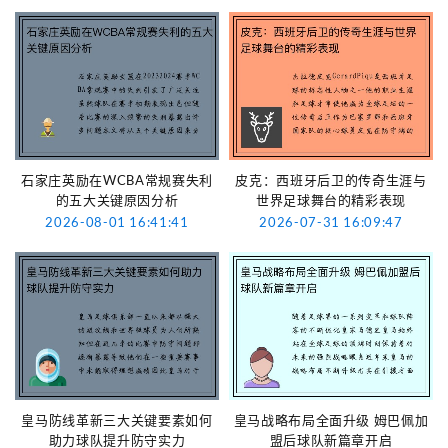
石家庄英励在WCBA常规赛失利
皮克：西班牙后卫的传奇生涯与
的五大关键原因分析
世界足球舞台的精彩表现
2026-08-01 16:41:41
2026-07-31 16:09:47
皇马防线革新三大关键要素如何
皇马战略布局全面升级 姆巴佩加
助力球队提升防守实力
盟后球队新篇章开启