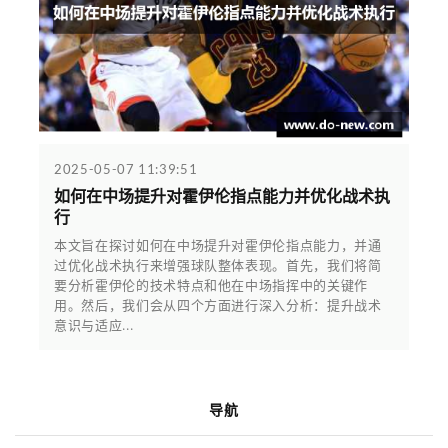
2025-05-07 11:39:51
如何在中场提升对霍伊伦指点能力并优化战术执
行
本文旨在探讨如何在中场提升对霍伊伦指点能力，并通
过优化战术执行来增强球队整体表现。首先，我们将简
要分析霍伊伦的技术特点和他在中场指挥中的关键作
用。然后，我们会从四个方面进行深入分析：提升战术
意识与适应...
导航