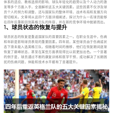
体系的适应、教练选择的影响、球队年轻化的趋势以及个人动力的激
发等多个方面入手，全面解析这五大关键因素。这些因素不仅涉及球
员个人的努力和调整，还与国家队的整体环境、战术布局和发展方向
密切相关。文章将从这四个方面详细阐述，探讨为什么一名球员能够
在四年后重新回到英格兰队的阵容，并在新的竞争环境中脱颖而出。
1、球员状态的恢复与提升
球员状态的恢复是重返国家队的首要因素之一。在职业生涯中，伤病
和年龄是影响球员表现的重要因素。四年前，某些球员由于伤病或状
态下滑未能入选英格兰队，但随着时间的推移，他们在恢复期间逐渐
恢复了巅峰状态，甚至在某些方面表现得比以前更加出色。一个显著
的例子是，球员通过不断的康复训练和医学干预，成功解决了长期困
扰的伤病问题，体能和技术水平都有了显著提升。