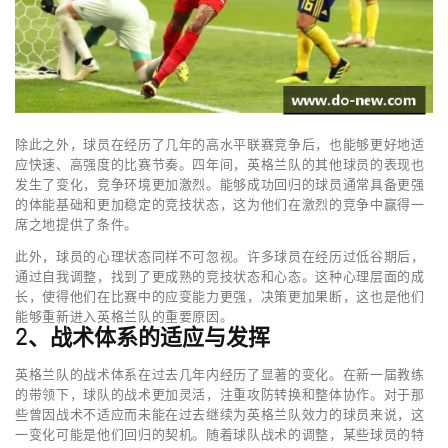
除此之外，球员在经历了几年的高水平联赛竞争后，也能够更好地适
应快速、高强度的比赛节奏。四年间，英格兰队的其他球员的表现也
发生了变化，竞争环境更加激烈。能够成功回归的球员通常具备更强
的体能基础和更加稳定的竞技状态，这为他们在激烈的竞争中赢得一
席之地提供了条件。
此外，球员的心理状态同样不可忽视。许多球员在经历过低谷期后，
通过自我调整，找到了更成熟的竞技状态和心态。这种心理层面的成
长，使得他们在比赛中的应变能力更强，决策更加果断，这也是他们
能够重新进入英格兰队的重要原因。
2、战术体系的适应与发挥
英格兰队的战术体系在过去几年内经历了显著的变化。在新一届教练
的带领下，球队的战术更加灵活，注重攻防转换和整体协作。对于那
些曾因战术不适应而未能在过去继续为英格兰队效力的球员来说，这
一变化可能是他们回归的契机。随着球队战术的调整，某些球员的特