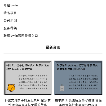
介绍bwin
精品项目
公司新闻
服务种类
联络bwin官网登录入口
最新资讯
科比女儿携手打造纪录片 聚焦女
福尔摩斯 英国后卫防守稳健 曾在
性运动员奋斗与荣耀的故事
英超青年杯中展现出色表现