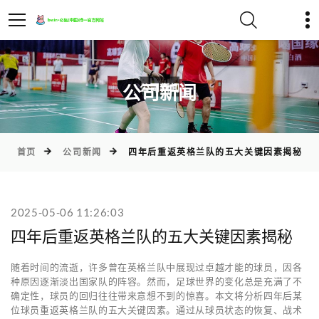
)
公司新闻
首页
公司新闻
四年后重返英格兰队的五大关键因素揭秘
2025-05-06 11:26:03
四年后重返英格兰队的五大关键因素揭秘
随着时间的流逝，许多曾在英格兰队中展现过卓越才能的球员，因各
种原因逐渐淡出国家队的阵容。然而，足球世界的变化总是充满了不
确定性，球员的回归往往带来意想不到的惊喜。本文将分析四年后某
位球员重返英格兰队的五大关键因素。通过从球员状态的恢复、战术