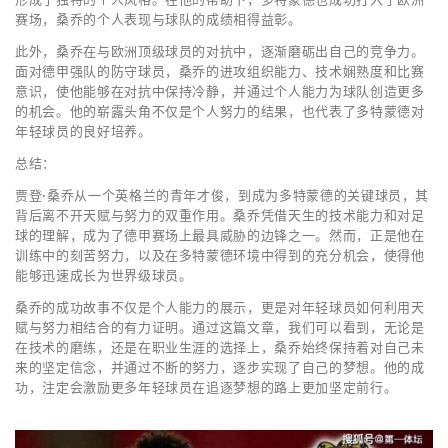
赛场，桑乔的个人表现与球队的成绩相得益彰。
此外，桑乔在与欧洲顶级球员的对抗中，逐渐磨砺出自己的竞争力。
面对德甲强队的防守球员，桑乔的进攻组织能力、技术娴熟度和比赛
意识，使他能够在对抗中保持冷静，并通过个人能力为球队创造更多
的机会。他的崭露头角不仅是个人努力的结果，也代表了多特蒙德对
年轻球员的良好培养。
总结：
贾登·桑乔从一个英格兰的青年才俊，到成为多特蒙德的关键球员，其
背后离不开天赋与努力的双重作用。桑乔凭借天生的技术能力和对足
球的理解，成为了德甲赛场上最具威胁的边锋之一。然而，正是他在
训练中的刻苦努力，以及在多特蒙德环境中得到的充分机会，使得他
能够迅速成长为世界级球员。
桑乔的成功故事不仅是个人能力的展示，更是对年轻球员如何利用天
赋与努力相结合的有力证明。通过这篇文章，我们可以看到，无论是
在技术的磨练，还是在职业生涯的选择上，桑乔始终保持着对自己未
来的坚定信念，并通过不断的努力，逐步实现了自己的梦想。他的成
功，注定会激励更多年轻球员在追逐梦想的路上更加坚定前行。