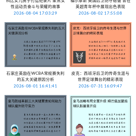
科比女儿携手打造纪录片 聚焦女
福尔摩斯 英国后卫防守稳健 曾在
性运动员奋斗与荣耀的故事
英超青年杯中展现出色表现
2026-08-04 17:03:29
2026-08-02 17:55:08
石家庄英励在WCBA常规赛失利
皮克：西班牙后卫的传奇生涯与
的五大关键原因分析
世界足球舞台的精彩表现
2026-08-01 16:41:41
2026-07-31 16:09:47