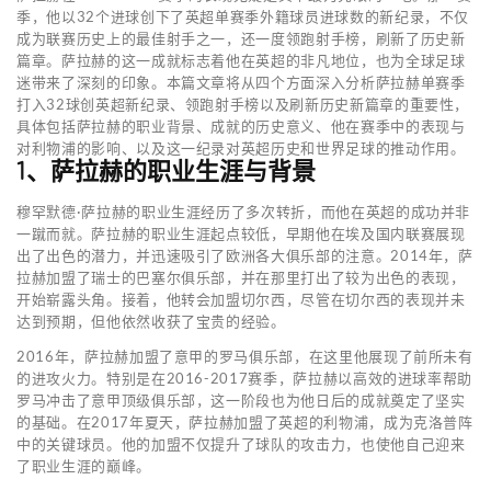
季，他以32个进球创下了英超单赛季外籍球员进球数的新纪录，不仅
成为联赛历史上的最佳射手之一，还一度领跑射手榜，刷新了历史新
篇章。萨拉赫的这一成就标志着他在英超的非凡地位，也为全球足球
迷带来了深刻的印象。本篇文章将从四个方面深入分析萨拉赫单赛季
打入32球创英超新纪录、领跑射手榜以及刷新历史新篇章的重要性，
具体包括萨拉赫的职业背景、成就的历史意义、他在赛季中的表现与
对利物浦的影响、以及这一纪录对英超历史和世界足球的推动作用。
1、萨拉赫的职业生涯与背景
穆罕默德·萨拉赫的职业生涯经历了多次转折，而他在英超的成功并非
一蹴而就。萨拉赫的职业生涯起点较低，早期他在埃及国内联赛展现
出了出色的潜力，并迅速吸引了欧洲各大俱乐部的注意。2014年，萨
拉赫加盟了瑞士的巴塞尔俱乐部，并在那里打出了较为出色的表现，
开始崭露头角。接着，他转会加盟切尔西，尽管在切尔西的表现并未
达到预期，但他依然收获了宝贵的经验。
2016年，萨拉赫加盟了意甲的罗马俱乐部，在这里他展现了前所未有
的进攻火力。特别是在2016-2017赛季，萨拉赫以高效的进球率帮助
罗马冲击了意甲顶级俱乐部，这一阶段也为他日后的成就奠定了坚实
的基础。在2017年夏天，萨拉赫加盟了英超的利物浦，成为克洛普阵
中的关键球员。他的加盟不仅提升了球队的攻击力，也使他自己迎来
了职业生涯的巅峰。