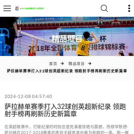
)
精品项目
首页
精品项目
萨拉赫单赛季打入32球创英超新纪录 领跑射手榜再刷新历史新篇章
2024-12-08 04:57:40
萨拉赫单赛季打入32球创英超新纪录 领跑
射手榜再刷新历史新篇章
在英超联赛中，打破纪录的时刻总是充满着惊艳与震撼，而穆罕默德·
萨拉赫在2017-2018赛季的表现无疑是其中最为亮眼的一笔。那一赛