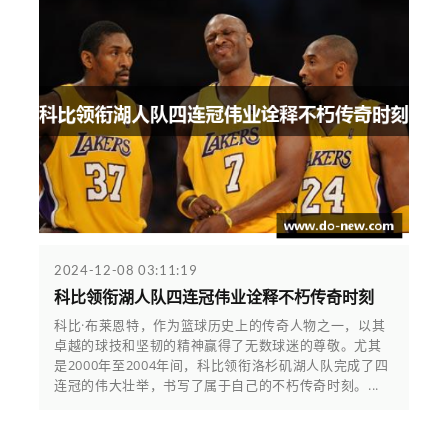
2024-12-08 03:11:19
科比领衔湖人队四连冠伟业诠释不朽传奇时刻
科比·布莱恩特，作为篮球历史上的传奇人物之一，以其
卓越的球技和坚韧的精神赢得了无数球迷的尊敬。尤其
是2000年至2004年间，科比领衔洛杉矶湖人队完成了四
连冠的伟大壮举，书写了属于自己的不朽传奇时刻。...