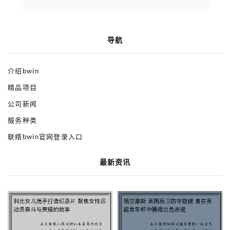
导航
介绍bwin
精品项目
公司新闻
服务种类
联络bwin官网登录入口
最新资讯