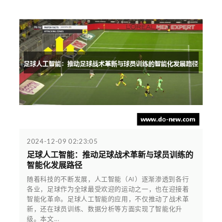
2024-12-09 02:23:05
足球人工智能：推动足球战术革新与球员训练的
智能化发展路径
随着科技的不断发展，人工智能（AI）逐渐渗透到各行
各业，足球作为全球最受欢迎的运动之一，也在迎接着
智能化革命。足球人工智能的应用，不仅推动了战术革
新，还在球员训练、数据分析等方面实现了智能化升
级。本文...