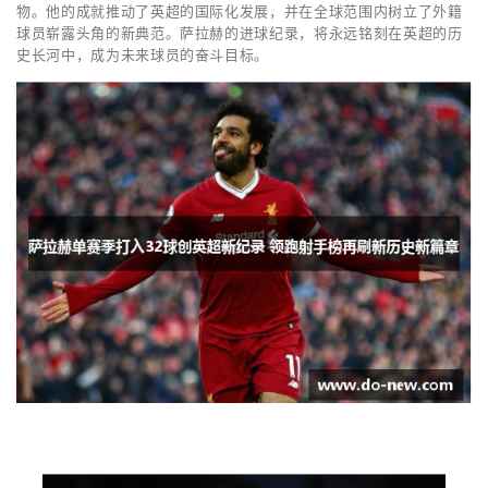
物。他的成就推动了英超的国际化发展，并在全球范围内树立了外籍
球员崭露头角的新典范。萨拉赫的进球纪录，将永远铭刻在英超的历
史长河中，成为未来球员的奋斗目标。