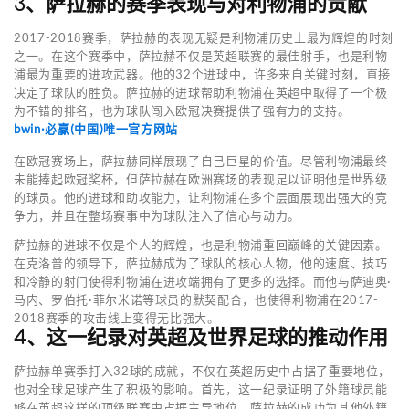
3、萨拉赫的赛季表现与对利物浦的贡献
2017-2018赛季，萨拉赫的表现无疑是利物浦历史上最为辉煌的时刻
之一。在这个赛季中，萨拉赫不仅是英超联赛的最佳射手，也是利物
浦最为重要的进攻武器。他的32个进球中，许多来自关键时刻，直接
决定了球队的胜负。萨拉赫的进球帮助利物浦在英超中取得了一个极
为不错的排名，也为球队闯入欧冠决赛提供了强有力的支持。
bwin·必赢(中国)唯一官方网站
在欧冠赛场上，萨拉赫同样展现了自己巨星的价值。尽管利物浦最终
未能捧起欧冠奖杯，但萨拉赫在欧洲赛场的表现足以证明他是世界级
的球员。他的进球和助攻能力，让利物浦在多个层面展现出强大的竞
争力，并且在整场赛事中为球队注入了信心与动力。
萨拉赫的进球不仅是个人的辉煌，也是利物浦重回巅峰的关键因素。
在克洛普的领导下，萨拉赫成为了球队的核心人物，他的速度、技巧
和冷静的射门使得利物浦在进攻端拥有了更多的选择。而他与萨迪奥·
马内、罗伯托·菲尔米诺等球员的默契配合，也使得利物浦在2017-
2018赛季的攻击线上变得无比强大。
4、这一纪录对英超及世界足球的推动作用
萨拉赫单赛季打入32球的成就，不仅在英超历史中占据了重要地位，
也对全球足球产生了积极的影响。首先，这一纪录证明了外籍球员能
够在英超这样的顶级联赛中占据主导地位。萨拉赫的成功为其他外籍