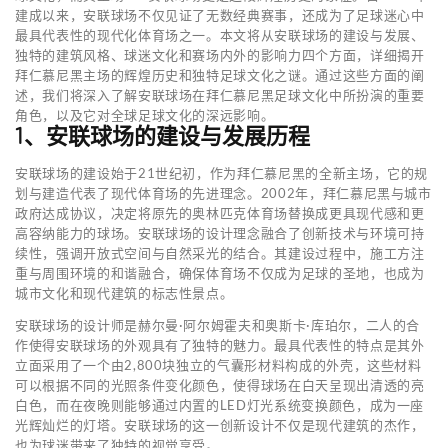
建成以来，安联球场不仅见证了无数经典赛事，还成为了足球迷心中
最具代表性的现代化体育场之一。本文将从安联球场的建设与发展、
独特的建筑风格、球迷文化和赛场内外的影响力四个方面，详细揭开
拜仁慕尼黑主场的辉煌历史和独特足球文化之谜。通过这些方面的阐
述，我们将深入了解安联球场在拜仁慕尼黑足球文化中所扮演的重要
角色，以及它对全球足球文化的深远影响。
1、安联球场的建设与发展历程
安联球场的建设始于21世纪初，作为拜仁慕尼黑的全新主场，它的规
划与建造代表了现代体育场的先进理念。2002年，拜仁慕尼黑与城市
政府达成协议，决定将原先的奥林匹克体育场替换成更具现代感和更
高容纳能力的球场。安联球场的设计理念融合了创新技术与环境可持
续性，强调开放式空间与自然采光的结合。其建设过程中，施工方注
重与周围环境的和谐融合，确保体育场不仅成为足球的圣地，也成为
城市文化和现代建筑的标志性景点。
安联球场的设计师是赫尔曼·阿尔姆霍夫和奥斯卡·库珀尔，二人的合
作使得安联球场的外观具有了独特的魅力。最具代表性的特点是其外
立面采用了一个由2,800块独立的气囊形材料构成的外壳，这些材料
可以根据不同的光照条件变化颜色，使得球场在白天呈现出清透的亮
白色，而在夜晚则能够通过内置的LED灯光系统变换颜色，成为一座
光辉灿烂的灯塔。安联球场的这一创新设计不仅是现代建筑的杰作，
也为球迷带来了独特的视觉享受。