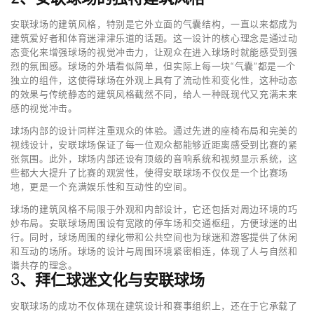
安联球场的建筑风格，特别是它外立面的气囊结构，一直以来都成为
建筑爱好者和体育迷津津乐道的话题。这一设计的核心理念是通过动
态变化来增强球场的视觉冲击力，让观众在进入球场时就能感受到强
烈的氛围感。球场的外墙看似简单，但实际上每一块“气囊”都是一个
独立的组件，这使得球场在外观上具有了流动性和变化性，这种动态
的效果与传统静态的建筑风格截然不同，给人一种既现代又充满未来
感的视觉冲击。
球场内部的设计同样注重观众的体验。通过先进的座椅布局和完美的
视线设计，安联球场保证了每一位观众都能够近距离感受到比赛的紧
张氛围。此外，球场内部还设有顶级的音响系统和视频显示系统，这
些都大大提升了比赛的观赏性，使得安联球场不仅仅是一个比赛场
地，更是一个充满娱乐性和互动性的空间。
球场的建筑风格不局限于外观和内部设计，它还包括对周边环境的巧
妙布局。安联球场周围设有宽敞的停车场和交通枢纽，方便球迷的出
行。同时，球场周围的绿化带和公共空间也为球迷和游客提供了休闲
和互动的场所。球场的设计与周围环境紧密相连，体现了人与自然和
谐共存的理念。
3、拜仁球迷文化与安联球场
安联球场的成功不仅体现在建筑设计和赛事组织上，还在于它承载了