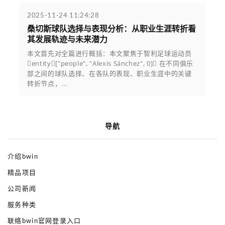
2025-11-24 11:24:28
桑切斯球队选择与表现分析：从职业生涯转折看
其发展轨迹与未来潜力
本文首先对全篇进行概括：本文聚焦于智利足球运动员
entity["people", "Alexis Sánchez", 0] 在不同俱乐
部之间的球队选择、在各队的表现、职业生涯中的关键
转折节点，...
导航
介绍bwin
精品项目
公司新闻
服务种类
联络bwin官网登录入口