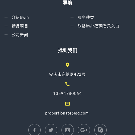
导航
介绍bwin
服务种类
精品项目
联络bwin官网登录入口
公司新闻
找到我们
安庆市充熄湖492号
13594780064
proportionate@qq.com