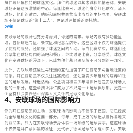
拜仁慕尼黑独特的球迷文化。拜仁的球迷以其忠诚和热情著称，安联
球场正是这股激情的中心。每逢比赛日，球迷们身穿红色球衣，涌入
球场，他们的歌声、呐喊和旗帜共同营造出浓烈的主场氛围。安联球
场不仅是球队的“第十二人”，更是球迷情感的寄托地。
bwin
安联球场的设计也充分考虑到了球迷的需求。球场内设有多功能区
域，包括球迷专区、餐饮区和纪念品店等。这些区域不仅为球迷提供
了便捷的服务，还加强了球迷之间的互动。每当比赛结束，球迷们还
会聚集在球场周围的酒吧和餐厅，继续讨论比赛，分享感受。球迷文
化在安联球场的浸润下，已成为拜仁慕尼黑品牌不可分割的一部分。
此外，安联球场还通过与球迷的互动加强了拜仁慕尼黑与当地社区的
联系。拜仁慕尼黑不仅关注比赛成绩，还注重青少年足球的培养和社
区的足球发展。球迷活动、公益项目和青少年培训计划是安联球场文
化的一部分，这些举措让拜仁成为了不只是一个足球俱乐部，更是一
个富有社会责任感和深厚人文关怀的足球文化象征。
4、安联球场的国际影响力
作为拜仁慕尼黑的主场，安联球场的影响力不仅限于德国，它已经成
为全球足球文化的重要一部分。每年，成千上万的球迷从世界各地来
到慕尼黑，只为在安联球场亲身体验一场顶级的足球赛事。这座球场
不仅仅是拜仁慕尼黑的象征，更代表了德国足球的荣耀和实力。安联