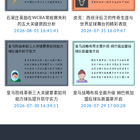
石家庄英励在WCBA常规赛失利
皮克：西班牙后卫的传奇生涯与
的五大关键原因分析
世界足球舞台的精彩表现
2026-08-01 16:41:41
2026-07-31 16:09:47
皇马防线革新三大关键要素如何
皇马战略布局全面升级 姆巴佩加
助力球队提升防守实力
盟后球队新篇章开启
2026-07-30 16:34:11
2026-07-29 17:00:28