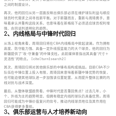
之间的制度设计。
再次，他的回归从另一层面反映出俱乐部必须在维护球队利益与顺应
球员时代需求之间寻找新平衡。对于新疆而言，重新与周琦携手，意
味着承认并重构这段关系，也意味着在新格局下必须适应球员权利增
强、合同谈判透明化的趋势。
2、内线格局与中锋时代回归
从场上视角来看，周琦回归将在CBA内线格局中掀起波澜。作为拥有
高度、防守能力强、具备一定外线投篮能力的大个球员，他的回归为
新疆提供了“攻-守兼备”的中锋支柱。此前媒体曾指出其具备“尺寸＋
灵活性”的特点。 citeturn1search2
其次，周琦回归将对其他俱乐部的中锋布局构成挑战。目前CBA不少
队伍在中锋位置上投入有限，周琦回来意味着新疆中锋优势的恢复，
也可能迫使其他球队进一步加强该位置配置，从而提升整体比赛的内
线对抗与战术深度。
最后，从整体联盟趋势看，中锋时代是否重回焦点？过去几年，小
个、外线为主的趋势明显，但拥有稳定内线的球队仍具备优势。周琦
回归可能成为中锋价值复兴的信号，推动内线球员地位及其作用在
CBA获得更多重视。
3、俱乐部运营与人才培养新动向