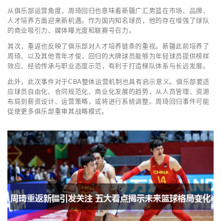
从俱乐部运营角度，周琦回归也意味着新疆广汇男篮在市场、品牌、
人才培养方面迎来新机遇。作为国内知名球员，他的存在增强了球队
的商业吸引力、媒体曝光度和联赛号召力。
其次，重返也反映了俱乐部对人才培养链条的重视。新疆此前培养了
周琦、以及其他青年才俊，回归的大牌球员能够为年轻球员提供榜样
效应、经验传承与职业态度示范，有利于打造梯队体系与长远发展。
此外，此次事件对于CBA整体运营机制也具有启示意义。俱乐部要适
应球员自由化、合同规范化、商业化发展的趋势，从人员管理、资源
布局到薪资设计、运营策略，或将进行系统调整。周琦回归事件可能
促使更多俱乐部重审其战略模式。