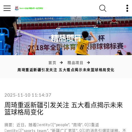
)
精品项目
首页
精品项目
周琦重返新疆引发关注 五大看点揭示未来篮球格局变化
2025-11-10 11:14:37
周琦重返新疆引发关注 五大看点揭示未来
篮球格局变化
摘要：近日，随着entity["people", "周琦", 0]重返
entity["sports_team", "新疆广汇男篮", 0]的消息引爆篮球圈，不