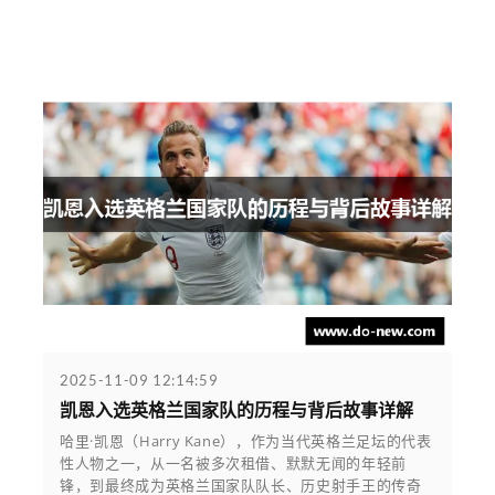
2025-11-09 12:14:59
凯恩入选英格兰国家队的历程与背后故事详解
哈里·凯恩（Harry Kane），作为当代英格兰足坛的代表
性人物之一，从一名被多次租借、默默无闻的年轻前
锋，到最终成为英格兰国家队队长、历史射手王的传奇