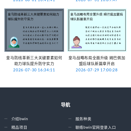
皇马防线革新三大关键要素如何
皇马战略布局全面升级 姆巴佩加
助力球队提升防守实力
盟后球队新篇章开启
2026-07-30 16:34:11
2026-07-29 17:00:28
导航
介绍bwin
服务种类
精品项目
联络bwin官网登录入口