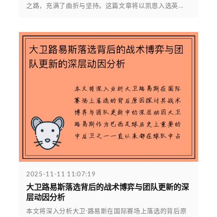
之路，充满了曲折与坚持。这篇文章将以凯恩入选英...
2025-11-11 11:07:19
大卫路易斯落选背后的战术博弈与团队更新的深
层动因分析
本文将深入分析大卫·路易斯在国际赛场上落选的背后原