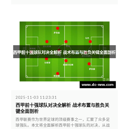
2025-11-03 11:23:31
西甲前十强球队对决全解析 战术布置与胜负关
键全面剖析
西甲联赛作为世界足球的顶级赛事之一，汇聚了众多足
球强队。本文将全面解析西甲前十强球队的对决，从战