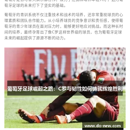
萄牙足球的未来打下了坚实的基础。
葡萄牙的青训系统不仅注重技术和战术的培养，还非常重视球员的心
理素质和团队合作能力。从小培养球员的竞争意识和责任感，使得葡
萄牙的青少年球员在面对压力时，能够更好地应对挑战。而这种长时
间的培养，最终孕育出了像C罗这样世界级的球员，也为葡萄牙足球
未来的崛起提供了源源不断的动力。