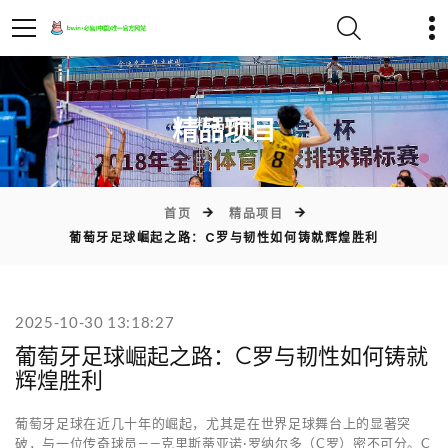
)
精品项目
首页
精品项目
葡萄牙足球崛起之路：C罗与韧性如何铸就辉煌胜利
2025-10-30 13:18:27
葡萄牙足球崛起之路：C罗与韧性如何铸就
辉煌胜利
葡萄牙足球在近几十年的崛起，尤其是在世界足球舞台上的显著突
破，与一位传奇球员——克里斯蒂亚诺·罗纳尔多（C罗）密不可分。C