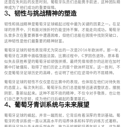
还是在失利后的反思时刻，葡萄牙队员们总能携手前进，这种团队精
神成为了他们成功的重要保障。
3、韧性与挑战精神的塑造
韧性和挑战精神是葡萄牙足球崛起过程中最为关键的因素之一。在足
球的世界中，只有面对挫折时仍能坚持不懈，才能走向成功。葡萄牙
队曾多次在重要赛事中遭遇困难，但他们总能在困境中找到突破口，
这种韧性是他们最重要的精神财富。
葡萄牙足球的韧性表现得尤为突出的一次是2016年欧洲杯。那一年，
葡萄牙在决赛中面临强敌法国，比赛过程中，C罗因伤退场，原本看
似失去获胜希望的葡萄牙却顽强拼搏，最终凭借埃德尔的远射在加时
赛中打破僵局，取得了他们历史上的首个欧洲杯冠军。这一胜利，不
仅是葡萄牙足球历史的高峰，也证明了他们在逆境中的不屈精神。
葡萄牙足球的韧性不仅仅是在比赛中的表现，也体现在他们对待失败
的态度上。每次失利后，葡萄牙队员们总是能够迅速调整状态，摆脱
阴影，重新站起来。这种不屈不挠的精神，不仅令对手敬畏，也让他
们自己更为坚韧，成为他们日后崛起的重要基石。
4、葡萄牙青训系统与未来展望
葡萄牙足球的崛起，并非一蹴而就，它背后有着深厚的青训基础。葡
萄牙的青训系统一直以其高水平的培养体系和科学的训练方式著称。
葡萄牙足协与各大俱乐部合作，致力于挖掘和培养年轻人才，这为葡