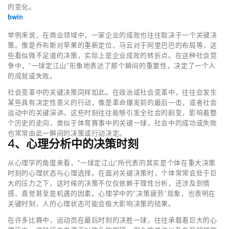
的变化。
bwin
举例来说，在商业领域中，一家企业的成败也往往取决于一个关键决
策。像是乔布斯对苹果的重新定位、马云对于阿里巴巴的布局等，这
些看似微不足道的决策，实际上是企业成败的转折点。在这种社会竞
争中，“一球定江山”形象地表达了那个瞬间的重要性，决定了一个人
的成就或失败。
社会变革中的关键决策同样如此。在政治或社会变革中，往往会发生
某些具有决定性意义的行动，像是革命爆发前的最后一击，或者社会
运动中的关键演讲。这些时刻往往能够引发全社会的剧变，影响着整
个历史的走向，类似于体育赛事中的关键一球，社会中的成功或失败
也常常由此一瞬间的决策或行动决定。
4、心理分析中的决策时刻
从心理学的角度来看，“一球定江山”所代表的其实是个体在重大决策
时刻的心理状态与心理选择。在面对关键决策时，个体常常会处于巨
大的压力之下，这时候的决策不仅仅依赖于理性分析，还涉及到情
感、直觉甚至是机遇的因素。心理学中的“决策疲劳”现象，也表明在
关键时刻，人的心理状态可能会极大影响决策的结果。
在许多比赛中，运动员在最后时刻的决胜一球，往往承载着巨大的心