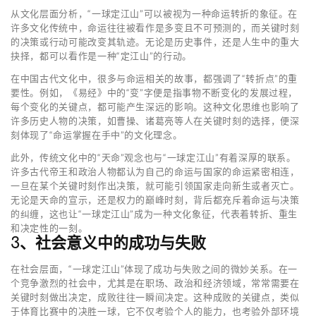
从文化层面分析，“一球定江山”可以被视为一种命运转折的象征。在
许多文化传统中，命运往往被看作是多变且不可预测的，而关键时刻
的决策或行动可能改变其轨迹。无论是历史事件，还是人生中的重大
抉择，都可以看作是一种“定江山”的行动。
在中国古代文化中，很多与命运相关的故事，都强调了“转折点”的重
要性。例如，《易经》中的“变”字便是指事物不断变化的发展过程，
每个变化的关键点，都可能产生深远的影响。这种文化思维也影响了
许多历史人物的决策，如曹操、诸葛亮等人在关键时刻的选择，便深
刻体现了“命运掌握在手中”的文化理念。
此外，传统文化中的“天命”观念也与“一球定江山”有着深厚的联系。
许多古代帝王和政治人物都认为自己的命运与国家的命运紧密相连，
一旦在某个关键时刻作出决策，就可能引领国家走向新生或者灭亡。
无论是天命的宣示，还是权力的巅峰时刻，背后都充斥着命运与决策
的纠缠，这也让“一球定江山”成为一种文化象征，代表着转折、重生
和决定性的一刻。
3、社会意义中的成功与失败
在社会层面，“一球定江山”体现了成功与失败之间的微妙关系。在一
个竞争激烈的社会中，尤其是在职场、政治和经济领域，常常需要在
关键时刻做出决定，成败往往一瞬间决定。这种成败的关键点，类似
于体育比赛中的决胜一球，它不仅考验个人的能力，也考验外部环境