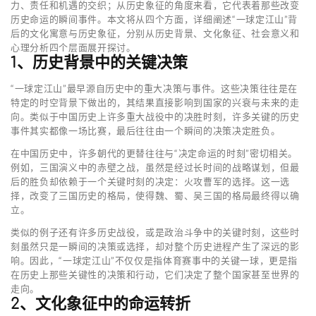
力、责任和机遇的交织；从历史象征的角度来看，它代表着那些改变
历史命运的瞬间事件。本文将从四个方面，详细阐述“一球定江山”背
后的文化寓意与历史象征，分别从历史背景、文化象征、社会意义和
心理分析四个层面展开探讨。
1、历史背景中的关键决策
“一球定江山”最早源自历史中的重大决策与事件。这些决策往往是在
特定的时空背景下做出的，其结果直接影响到国家的兴衰与未来的走
向。类似于中国历史上许多重大战役中的决胜时刻，许多关键的历史
事件其实都像一场比赛，最后往往由一个瞬间的决策决定胜负。
在中国历史中，许多朝代的更替往往与“决定命运的时刻”密切相关。
例如，三国演义中的赤壁之战，虽然是经过长时间的战略谋划，但最
后的胜负却依赖于一个关键时刻的决定：火攻曹军的选择。这一选
择，改变了三国历史的格局，使得魏、蜀、吴三国的格局最终得以确
立。
类似的例子还有许多历史战役，或是政治斗争中的关键时刻，这些时
刻虽然只是一瞬间的决策或选择，却对整个历史进程产生了深远的影
响。因此，“一球定江山”不仅仅是指体育赛事中的关键一球，更是指
在历史上那些关键性的决策和行动，它们决定了整个国家甚至世界的
走向。
2、文化象征中的命运转折