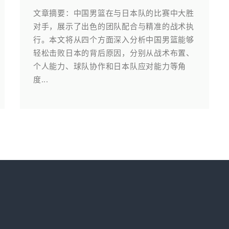
文章摘要：中国男篮在与日本队的比赛中大胜
对手，展示了出色的团队配合与精准的战术执
行。本文将从四个方面深入分析中国男篮能够
轻松击败日本的背后原因，分别从战术布置、
个人能力、球队协作和日本队应对能力等角
度...