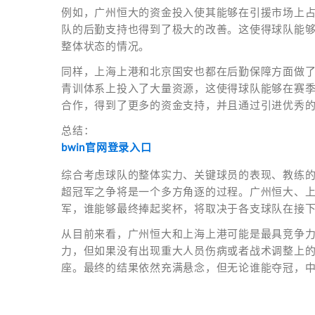
例如，广州恒大的资金投入使其能够在引援市场上
队的后勤支持也得到了极大的改善。这使得球队能
整体状态的情况。
同样，上海上港和北京国安也都在后勤保障方面做
青训体系上投入了大量资源，这使得球队能够在赛
合作，得到了更多的资金支持，并且通过引进优秀
总结：
bwin官网登录入口
综合考虑球队的整体实力、关键球员的表现、教练的
超冠军之争将是一个多方角逐的过程。广州恒大、
军，谁能够最终捧起奖杯，将取决于各支球队在接
从目前来看，广州恒大和上海上港可能是最具竞争
力，但如果没有出现重大人员伤病或者战术调整上的
座。最终的结果依然充满悬念，但无论谁能夺冠，