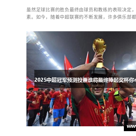
虽然足球比赛的胜负最终由球员和教练的表现决定
素。如今，随着中超联赛的不断发展，许多俱乐部