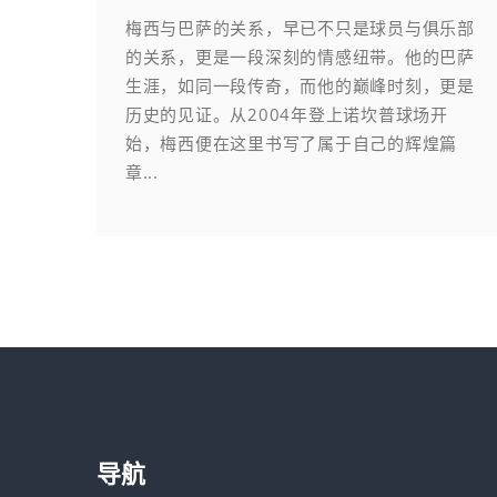
梅西与巴萨的关系，早已不只是球员与俱乐部
的关系，更是一段深刻的情感纽带。他的巴萨
生涯，如同一段传奇，而他的巅峰时刻，更是
历史的见证。从2004年登上诺坎普球场开
始，梅西便在这里书写了属于自己的辉煌篇
章...
导航