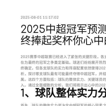
2025-08-01 11:17:02
2025中超冠军预
终捧起奖杯你心中
2025赛季中超联赛已经进入了紧张的关键阶段，
在为最终的冠军之争奠定基础。球迷们纷纷展开热
终确定，但各支球队的实力和阵容配置依然使得20
析，探讨哪支球队最有可能最终夺得中超冠军，并结
属。这四个方面包括：球队的整体实力、关键球员
入。通过全面细致的分析，我们将揭示出心中的20
1、球队整体实力
首先，球队的整体实力是决定中超冠军的核心因素之