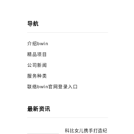
导航
介绍bwin
精品项目
公司新闻
服务种类
联络bwin官网登录入口
最新资讯
科比女儿携手打造纪