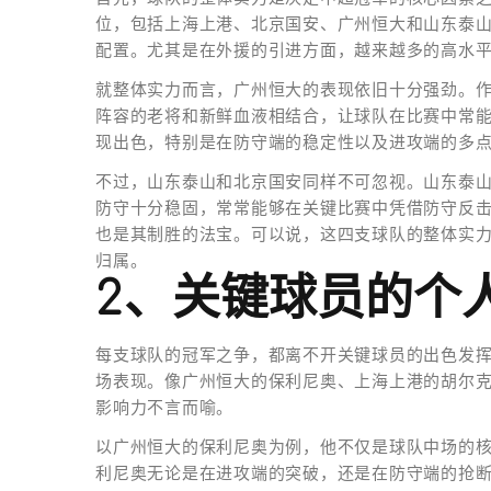
位，包括上海上港、北京国安、广州恒大和山东泰
配置。尤其是在外援的引进方面，越来越多的高水
就整体实力而言，广州恒大的表现依旧十分强劲。
阵容的老将和新鲜血液相结合，让球队在比赛中常
现出色，特别是在防守端的稳定性以及进攻端的多
不过，山东泰山和北京国安同样不可忽视。山东泰
防守十分稳固，常常能够在关键比赛中凭借防守反
也是其制胜的法宝。可以说，这四支球队的整体实力
归属。
2、关键球员的个
每支球队的冠军之争，都离不开关键球员的出色发挥
场表现。像广州恒大的保利尼奥、上海上港的胡尔
影响力不言而喻。
以广州恒大的保利尼奥为例，他不仅是球队中场的
利尼奥无论是在进攻端的突破，还是在防守端的抢