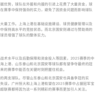
占据优势，球队在外援和内援的引进上花费了大量资金，球
够在赛季中保持强劲的实力，避免了因资金问题而影响球队
了大量工作。上海上港在基础设施建设、球员健康管理以及
季中保持高水平的竞技状态。而北京国安则通过与赞助商的
的球员增强了球队的整体实力。
战术水平以及后勤保障和资金投入等因素，2025赛季的中
上海上港、山东泰山和北京国安等球队都有望争夺最终的冠
下来的赛季中能否在关键时刻把握住机会。
力的两支球队。尽管山东泰山和北京国安也具备争冠的实
失误，广州恒大和上海上港有望在2025赛季中占据冠军宝
中超联赛都将因为这一系列精彩的赛事而更加引人关注。