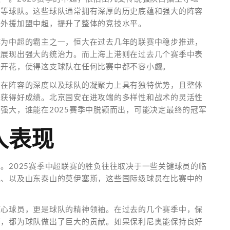
山等球队。这些球队通常拥有深厚的历史底蕴和强大的阵容
平外援加盟中超，提升了整体的竞技水平。
作为中超的霸主之一，恒大在过去几年的联赛中稳步推进，
能展现出强大的统治力。而上海上港则在过去几个赛季中表
点开花，使得这支球队在任何比赛中都不容小觑。
山在阵容的深度以及球队的凝聚力上具有独特优势，且整体
击获得好成绩。北京国安在进攻端的多样性和战术的灵活性
强大，谁能在2025赛季中脱颖而出，可能决定最终的冠军
人表现
。2025赛季中超联赛的胜负往往取决于一些关键球员的临
克、以及山东泰山的莫伊塞斯，这些国际级球员在比赛中的
核心球员，更是球队的精神领袖。在过去的几个赛季中，保
断，都为球队做出了巨大的贡献。如果保利尼奥能保持良好