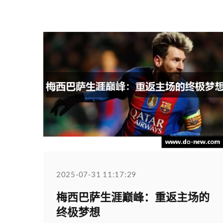
2025-07-31 11:17:29
梅西巴萨生涯巅峰：重返主场的
终极梦想