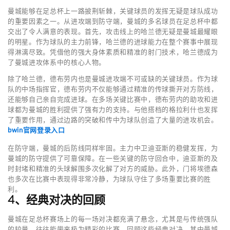
曼城能够在足总杯上一路披荆斩棘，关键球员的发挥无疑是球队成功
的重要因素之一。从进攻端到防守端，曼城的多名球员在足总杯中都
交出了令人满意的表现。首先，攻击线上的哈兰德无疑是曼城最耀眼
的明星。作为球队的主力前锋，哈兰德的进球能力在整个赛事中展现
得淋漓尽致。凭借他的强大身体素质和精准的射门技术，哈兰德成为
了曼城进攻体系中的核心人物。
除了哈兰德，德布劳内也是曼城进攻端不可或缺的关键球员。作为球
队的中场指挥官，德布劳内不仅能够通过精准的传球撕开对方防线，
还能够自己亲自完成进球。在多场关键比赛中，德布劳内的助攻和进
球都为曼城的胜利提供了强有力的支持。与他搭档的格拉利什也发挥
了重要作用，通过边路的突破和传中为球队创造了大量的进攻机会。
bwin官网登录入口
在防守端，曼城的后防线同样牢固。主力中卫迪亚斯的稳健发挥，为
曼城的防守提供了可靠保障。在一些关键的防守回合中，迪亚斯的及
时封堵和精准的头球解围多次化解了对方的威胁。此外，门将埃德森
也多次在比赛中表现得非常冷静，为球队守住了多场重要比赛的胜
利。
4、经典对决的回顾
曼城在足总杯赛场上的每一场对决都充满了悬念，尤其是与传统强队
的较量，往往能带来极为精彩的比赛。回顾这些经典对决，其中曼城