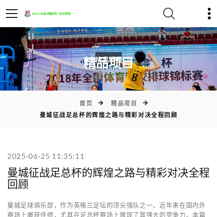
)
精品项目
首页
精品项目
曼城征战足总杯的辉煌之路与精彩对决全程回顾
2025-06-25 11:35:11
曼城征战足总杯的辉煌之路与精彩对决全程
回顾
曼城足球俱乐部，作为英格兰足坛的顶尖强队之一，近年来在国内外
赛场上屡获佳绩，尤其在足总杯赛场上展现了其强大的竞争力。本篇