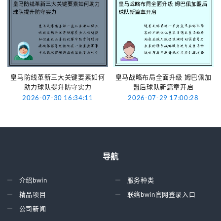
皇马防线革新三大关键要素如何
皇马战略布局全面升级 姆巴佩加
助力球队提升防守实力
盟后球队新篇章开启
2026-07-30 16:34:11
2026-07-29 17:00:28
导航
介绍bwin
服务种类
精品项目
联络bwin官网登录入口
公司新闻