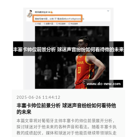
2025-06-26 11:44:12
丰塞卡帅位前景分析 球迷声音纷纷如何看待他
的未来
本篇文章将对葡萄牙主帅丰塞卡的帅位前景展开分析，
探讨球迷对于他未来的各种声音和看法。随着丰塞卡执
教的成绩起伏，媒体和球迷对于他能否继续带领球队走