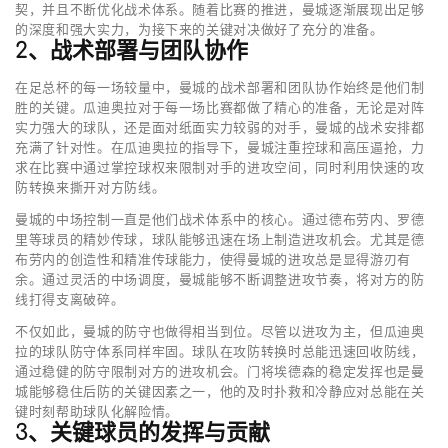
契，并且不断优化战术体系。随着比赛的推进，曼城逐渐展现出足够
的深度和强大实力，为接下来的关键对决做好了充分的准备。
2、战术部署与团队协作
在足总杯的每一场较量中，曼城的战术部署和团队协作始终是他们制
胜的关键。瓜迪奥拉对于每一场比赛都做了精心的准备，无论是对阵
实力强大的球队，还是面对纸面实力较弱的对手，曼城的战术安排都
充满了针对性。在瓜迪奥拉的指导下，曼城注重控球和高压逼抢，力
求在比赛中通过掌控球权来限制对手的进攻空间，同时利用快速的攻
防转换来撕开对方防线。
曼城的中场控制一直是他们战术体系中的核心。通过德布劳内、罗德
里等球员的精妙传球，球队能够迅速在场上制造进攻机会。尤其是德
布劳内的创造性和精准传球能力，使得曼城的进攻总是显得游刃有
余。通过灵活的中场调度，曼城能够不断调整进攻节奏，将对方的防
线打得支离破碎。
不仅如此，曼城的防守也做得相当到位。尽管以进攻为主，但瓜迪奥
拉的球队防守体系同样牢固。球队在攻防转换时总能迅速回收防线，
通过稳健的防守限制对方的进攻机会。门将埃德森的稳定发挥也是曼
城能够稳住后防的关键因素之一，他的及时扑救和冷静应对总能在关
键时刻帮助球队化解险情。
3、关键球员的发挥与贡献