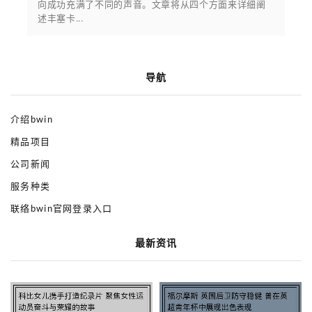
向成功充满了不同的声音。文章将从四个方面来详细阐
述丰塞卡...
导航
介绍bwin
精品项目
公司新闻
服务种类
联络bwin官网登录入口
最新资讯