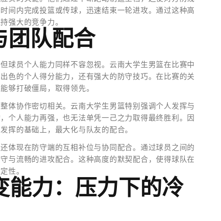
的时间内完成投篮或传球，迅速结束一轮进攻。通过这种高
保持强大的竞争力。
与团队配合
，但球员个人能力同样不容忽视。云南大学生男篮在比赛中
有出色的个人得分能力，还有强大的防守技巧。在比赛的关
往能够打破僵局，取得领先。
的整体协作密切相关。云南大学生男篮特别强调个人发挥与
动，个人能力再强，也无法单凭一己之力取得最终胜利。因
力发挥的基础上，最大化与队友的配合。
，还体现在防守端的互相补位与协同配合。通过球员之间的
防守与流畅的进攻配合。这种高度的默契配合，使得球队在
稳定性。
变能力：压力下的冷