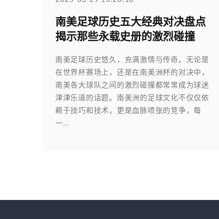
南美足球历史五大经典对决盘点
揭示那些永载史册的激烈碰撞
南美足球历史悠久，充满激情与传奇。无论是
在世界杯赛场上，还是在南美洲杯的对决中，
南美各大球队之间的激烈碰撞都常常成为球迷
津津乐道的话题。南美洲的足球文化不仅仅依
赖于技巧和技术，更是血脉喷张的竞争，每
一...