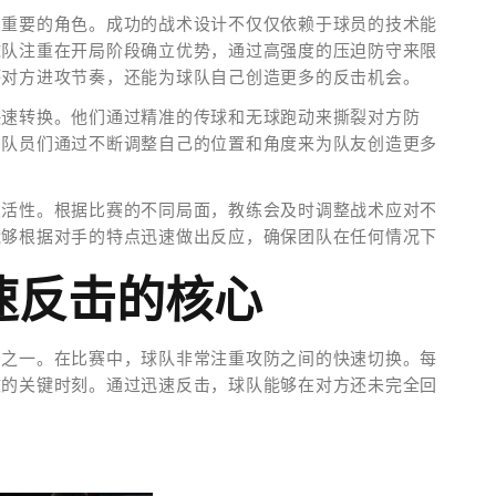
关重要的角色。成功的战术设计不仅仅依赖于球员的技术能
球队注重在开局阶段确立优势，通过高强度的压迫防守来限
坏对方进攻节奏，还能为球队自己创造更多的反击机会。
快速转换。他们通过精准的传球和无球跑动来撕裂对方防
，队员们通过不断调整自己的位置和角度来为队友创造更多
灵活性。根据比赛的不同局面，教练会及时调整战术应对不
能够根据对手的特点迅速做出反应，确保团队在任何情况下
速反击的核心
因之一。在比赛中，球队非常注重攻防之间的快速切换。每
攻的关键时刻。通过迅速反击，球队能够在对方还未完全回