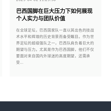
巴西国脚在巨大压力下如何展现
个人实力与团队价值
在全球足坛，巴西国家队一直以其出色的技战
术水平和辉煌的历史背景而备受瞩目。作为世
界足坛的超级强队之一，巴西队肩负着巨大的
期望与压力。尤其是作为巴西国脚，他们不仅
要面对来自国内外球迷的高度期望，还需承
受...