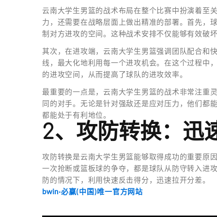
云南大学生男篮的战术布局在整个比赛中扮演着至
力，还需要在战略层面上做出精准的部署。首先，
制对方进攻的空间。这种战术安排不仅能够有效破
其次，在进攻端，云南大学生男篮强调团队配合和
线，最大化地利用每一个进攻机会。在这个过程中
的进攻空间，从而提高了球队的进攻效率。
最重要的一点是，云南大学生男篮的战术非常注重
同的对手。无论是针对强敌还是应对压力，他们都
都能处于有利地位。
2、攻防转换：迅
攻防转换是云南大学生男篮能够取得成功的重要原
一次抢断或篮板球的争夺，都是球队从防守转入进
防的情况下，利用快速反击得分，迅速拉开分差。
bwin·必赢(中国)唯一官方网站