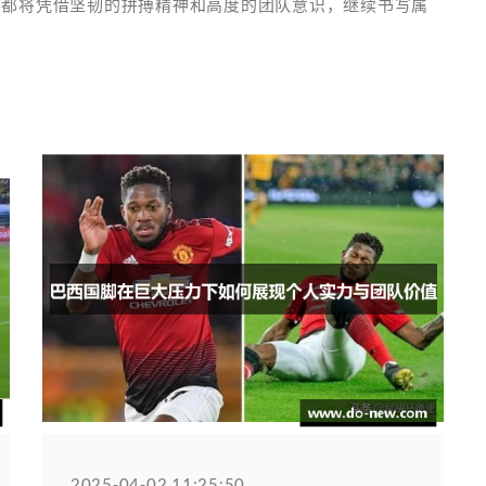
们都将凭借坚韧的拼搏精神和高度的团队意识，继续书写属
2025-04-02 11:25:50