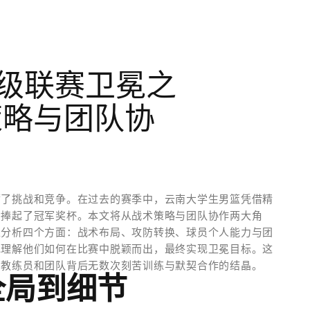
级联赛卫冕之
策略与团队协
满了挑战和竞争。在过去的赛季中，云南大学生男篮凭借精
功捧起了冠军奖杯。本文将从战术策略与团队协作两大角
入分析四个方面：战术布局、攻防转换、球员个人能力与团
地理解他们如何在比赛中脱颖而出，最终实现卫冕目标。这
、教练员和团队背后无数次刻苦训练与默契合作的结晶。
全局到细节