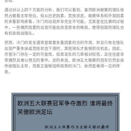
总结：
通过对以上四个方面的分析，我们可以看到，虽然欧洲联赛的强队依
然占据着主导地位，但从历史因素、竞技状态、联赛体系和外部因素
的多重影响来看，冷门的出现并非完全不可能。尤其是在比赛的过程
中，一些偶然因素的出现可能会改变原本的格局，使得较弱的球队也
有机会挑战强队。
然而，冷门的发生通常是需要多重因素的交织作用，并且只有在强队
出现严重失误或竞技状态下滑时，其他球队才能够抓住机会。因此，
尽管冷门存在一定的可能性，但其发生的几率相对较低，且往往是非
常偶然且难以预见的事件。总的来说，欧洲五大联赛的冠军仍然会由
传统强队主导，而真正能够扭转局势的冷门，依然是难得一见的传
奇。