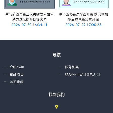
皇马防线革新三大关键要素如何
皇马战略布局全面升级 姆巴佩加
助力球队提升防守实力
盟后球队新篇章开启
2026-07-30 16:34:11
2026-07-29 17:00:28
导航
介绍bwin
服务种类
精品项目
联络bwin官网登录入口
公司新闻
找到我们