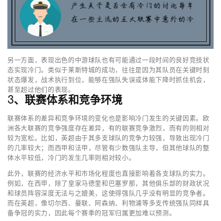
另一方面，表现出色的中游球队也有可能通过一段时间的良好竞技状
态实现冷门。类似于莱斯特城的成功，往往是因为其队员在关键时刻
状态爆发，战术执行到位，能够在强队失误或体能下降时抓住机会，
甚至超过他们的表现。
3、联赛体系和竞争环境
联赛体系的差异和竞争环境的变化也是影响冷门发生的关键因素。欧
洲各大联赛的竞争强度存在差异，有的联赛竞争激烈，而有的则相对
较为宽松。比如，英超由于其多支球队的竞争力较强，导致出现冷门
的几率较大；而西甲和法甲，尽管有少数强队主导，但其他球队的整
体水平较低，冷门的发生几率则相对较小。
此外，联赛的经济水平和市场化程度也直接影响着各支球队的实力。
例如，在西甲，除了皇家马德里和巴塞罗那，其他俱乐部的财政状况
和球员阵容深度无法与之媲美，这使得强队几乎没有明显的竞争者。
而在英超，像切尔西、曼联、阿森纳、利物浦等多支传统强队同样具
备争冠的实力，因此每个赛季的冠军归属更加难以预测。