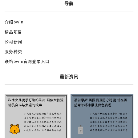
导航
介绍bwin
精品项目
公司新闻
服务种类
联络bwin官网登录入口
最新资讯