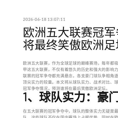
2026-06-18 13:07:11
欧洲五大联赛冠军
将最终笑傲欧洲足
欧洲五大联赛，作为全球足球的巅峰赛场，每年都
甲这五大联赛，不仅有着悠久的历史和强大的影响
联赛的冠军争夺都充满悬念，各支豪门球队争相角
顶尖实力的较量。本文将从球队实力、战术对比、
冠军争夺情况，预测谁将在最后笑傲欧洲足坛。
1、球队实力：豪
在五大联赛的冠军争夺中，球队的整体实力无疑是
队，这些球队不仅在国内赛场上占据优势，同时在