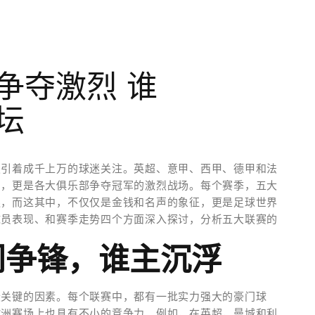
争夺激烈 谁
坛
吸引着成千上万的球迷关注。英超、意甲、西甲、德甲和法
力，更是各大俱乐部争夺冠军的激烈战场。每个赛季，五大
逐，而这其中，不仅仅是金钱和名声的象征，更是足球世界
球员表现、和赛季走势四个方面深入探讨，分析五大联赛的
门争锋，谁主沉浮
最关键的因素。每个联赛中，都有一批实力强大的豪门球
欧洲赛场上也具有不小的竞争力。例如，在英超，曼城和利