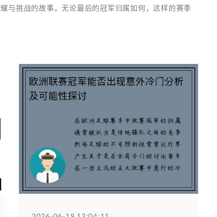
荣耀与挑战的故事。无论最后的冠军归属如何，这样的赛季
2026-06-19 13:04:11