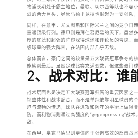
物浦长期处于霸主地位，曼联、切尔西等队也不容
烈的两大巨头，尽管马德里竞技也崛起为一支强队
同样，在意甲，尤文图斯和国际米兰之间的竞争日趋
重返顶级行列。德甲则是拜仁慕尼黑的天下，虽然多
厚的底蕴和超强的阵容深得球迷和评论员的青睐。
级球星的强大阵容，在法国内部几乎无敌。
总体而言，豪门之间的较量是五大联赛冠军争夺的
能笑到最后。虽然足球比赛充满变数，但这些豪门
2、战术对比：谁
战术层面也是决定五大联赛冠军归属的重要因素之
视整体性和战术配合，而不是单纯依靠明星球员的个
迫与流畅的传递，球队在进攻和防守的平衡上做得
防。而利物浦则通过高强度的“gegenpressin
敌。
在西甲，皇家马德里则更偏向于强调高效的反击战