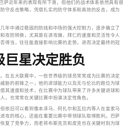
管巴萨近年来的表现有所下滑，但他们的战术体系依然具有很
的防守反击策略，凭借扎实的防守体系和高效的反击，成为
去几年中通过稳固的防线和中场的强大控制力，逐步确立了
压和攻防转换，尤其是在进攻端，拜仁的速度和灵活性令人
是否得当，往往能直接影响比赛的走势，进而决定最终的冠
级巨星决定胜负
素。在五大联赛中，一些世界级的球员常常成为比赛的决定
具威胁的前锋之一，他的进球能力以及无与伦比的跑位为球
凭借其速度和技术，在比赛中为球队带来了许多关键进球和
等人，也常常在关键比赛中扮演决定性角色。
，但依旧可以看到像本泽马、阿扎尔和瓦拉内等人在皇家马
队进攻的核心，还能在重要比赛中带领球队取得胜利。巴萨
渐恢复了竞争力，而老将布斯克茨和皮克也在关键时刻为球