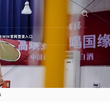
BWIN官网登录入口
坛