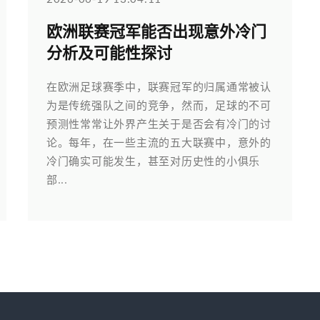
欧洲联赛冠军能否出现意外冷门
分析及可能性探讨
在欧洲足球赛季中，联赛冠军的归属通常被认
为是传统强队之间的竞争，然而，足球的不可
预测性常常让外界产生关于是否会有冷门的讨
论。每年，在一些主流的五大联赛中，意外的
冷门确实可能发生，甚至对历史性的小俱乐
部...