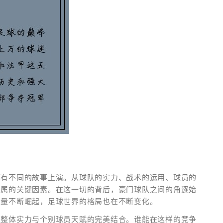
都有不同的故事上演。从球队的实力、战术的运用、球员的
归属的关键因素。在这一切的背后，豪门球队之间的角逐始
力量不断崛起，足球世界的格局也在不断变化。
队整体实力与个别球员天赋的完美结合。谁能在这样的竞争