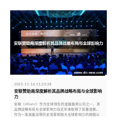
2025-11-16 11:23:38
安联赞助商深度解析其品牌战略布局与全球影响
力
安联（Allianz）作为全球领先的金融服务公司之一，其
品牌战略布局与全球影响力在近年来取得了显著进展。
作为一家具备深厚历史背景和强大全球影响力的跨国公