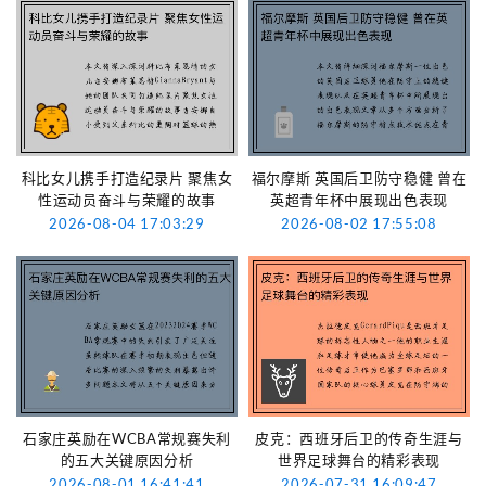
科比女儿携手打造纪录片 聚焦女
福尔摩斯 英国后卫防守稳健 曾在
性运动员奋斗与荣耀的故事
英超青年杯中展现出色表现
2026-08-04 17:03:29
2026-08-02 17:55:08
石家庄英励在WCBA常规赛失利
皮克：西班牙后卫的传奇生涯与
的五大关键原因分析
世界足球舞台的精彩表现
2026-08-01 16:41:41
2026-07-31 16:09:47