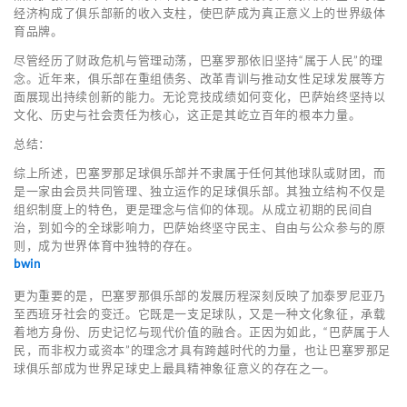
经济构成了俱乐部新的收入支柱，使巴萨成为真正意义上的世界级体
育品牌。
尽管经历了财政危机与管理动荡，巴塞罗那依旧坚持“属于人民”的理
念。近年来，俱乐部在重组债务、改革青训与推动女性足球发展等方
面展现出持续创新的能力。无论竞技成绩如何变化，巴萨始终坚持以
文化、历史与社会责任为核心，这正是其屹立百年的根本力量。
总结：
综上所述，巴塞罗那足球俱乐部并不隶属于任何其他球队或财团，而
是一家由会员共同管理、独立运作的足球俱乐部。其独立结构不仅是
组织制度上的特色，更是理念与信仰的体现。从成立初期的民间自
治，到如今的全球影响力，巴萨始终坚守民主、自由与公众参与的原
则，成为世界体育中独特的存在。
bwin
更为重要的是，巴塞罗那俱乐部的发展历程深刻反映了加泰罗尼亚乃
至西班牙社会的变迁。它既是一支足球队，又是一种文化象征，承载
着地方身份、历史记忆与现代价值的融合。正因为如此，“巴萨属于人
民，而非权力或资本”的理念才具有跨越时代的力量，也让巴塞罗那足
球俱乐部成为世界足球史上最具精神象征意义的存在之一。