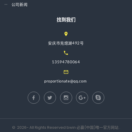
公司新闻
找到我们
安庆市充熄湖492号
13594780064
proportionate@qq.com
©
2026
- All Rights Reserved
bwin·必赢(中国)唯一官方网站
.