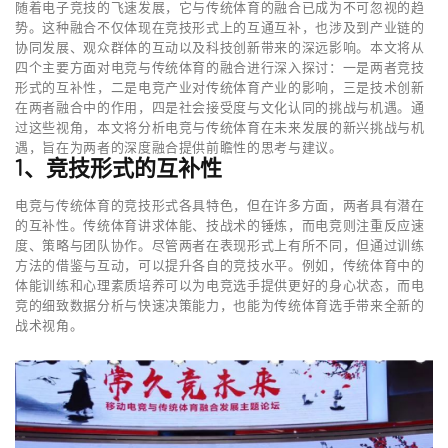
随着电子竞技的飞速发展，它与传统体育的融合已成为不可忽视的趋
势。这种融合不仅体现在竞技形式上的互通互补，也涉及到产业链的
协同发展、观众群体的互动以及科技创新带来的深远影响。本文将从
四个主要方面对电竞与传统体育的融合进行深入探讨：一是两者竞技
形式的互补性，二是电竞产业对传统体育产业的影响，三是技术创新
在两者融合中的作用，四是社会接受度与文化认同的挑战与机遇。通
过这些视角，本文将分析电竞与传统体育在未来发展的新兴挑战与机
遇，旨在为两者的深度融合提供前瞻性的思考与建议。
1、竞技形式的互补性
电竞与传统体育的竞技形式各具特色，但在许多方面，两者具有潜在
的互补性。传统体育讲求体能、技战术的锤炼，而电竞则注重反应速
度、策略与团队协作。尽管两者在表现形式上有所不同，但通过训练
方法的借鉴与互动，可以提升各自的竞技水平。例如，传统体育中的
体能训练和心理素质培养可以为电竞选手提供更好的身心状态，而电
竞的细致数据分析与快速决策能力，也能为传统体育选手带来全新的
战术视角。