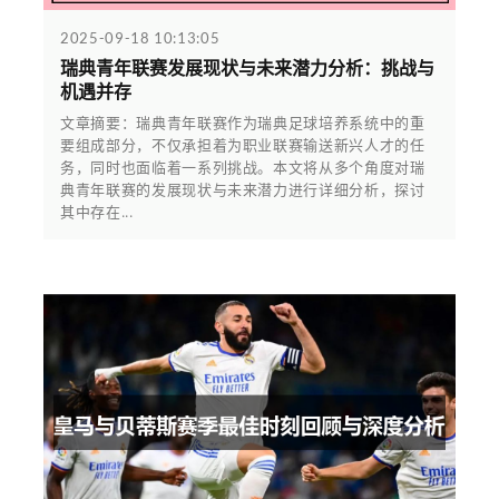
2025-09-18 10:13:05
瑞典青年联赛发展现状与未来潜力分析：挑战与
机遇并存
文章摘要：瑞典青年联赛作为瑞典足球培养系统中的重
要组成部分，不仅承担着为职业联赛输送新兴人才的任
务，同时也面临着一系列挑战。本文将从多个角度对瑞
典青年联赛的发展现状与未来潜力进行详细分析，探讨
其中存在...