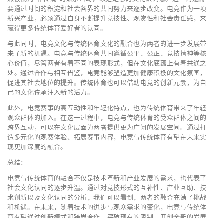
要通过时间的积淀和社会各界的共同努力来逐步改变。电竞作为一项
新兴产业，必须通过自身不断提升竞技性、观赏性和社会责任感，来
赢得更多传统体育爱好者的认同。
与此同时，电竞文化与传统体育文化的融合也为两者的进一步发展带
来了新的机遇。电竞与传统体育共同遵循公平、公正、竞技精神等核
心价值，尽管两者有着不同的表现形式，但在文化底蕴上有着共通之
处。通过合作与相互借鉴，电竞能够塑造更加健康积极的文化氛围，
促进其社会地位的提升。传统体育也可以借助电竞的创新元素，为自
己的文化传承注入新的活力。
此外，电竞赛事的高互动性和年轻化特点，也为传统体育带来了年轻
观众群体的加入。在这一过程中，电竞与传统体育的受众群体之间的
跨界互动，可以在文化层面为两者提供更为广阔的发展空间。通过打
造多元化的观赛体验、拓展赛事内容，电竞与传统体育有望在未来实
现更加深度的融合。
总结：
电竞与传统体育的融合不仅是技术革新和产业发展的需求，也代表了
社会文化认同的逐步升温。通过对竞技形式的互补性、产业互助、技
术创新以及文化认同的分析，我们可以看到，两者的融合充满了挑战
和机遇。在未来，随着技术的进步与观众需求的变化，电竞与传统体
育有望通过创新模式和跨界合作，突破现有的限制，开创全新的发展