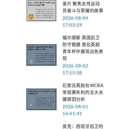
录片 聚焦女性运动
员奋斗与荣耀的故事
2026-08-04
17:03:29
福尔摩斯 英国后卫
防守稳健 曾在英超
青年杯中展现出色表
现
2026-08-02
17:55:08
石家庄英励在WCBA
常规赛失利的五大关
键原因分析
2026-08-01
16:41:41
皮克：西班牙后卫的