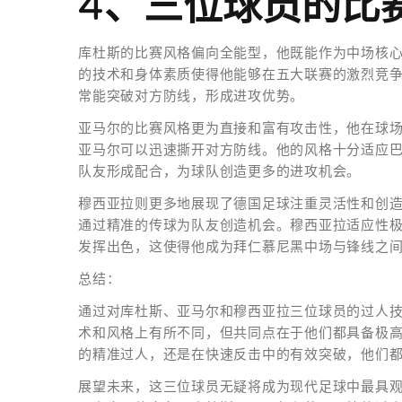
4、三位球员的比
库杜斯的比赛风格偏向全能型，他既能作为中场核
的技术和身体素质使得他能够在五大联赛的激烈竞
常能突破对方防线，形成进攻优势。
亚马尔的比赛风格更为直接和富有攻击性，他在球
亚马尔可以迅速撕开对方防线。他的风格十分适应
队友形成配合，为球队创造更多的进攻机会。
穆西亚拉则更多地展现了德国足球注重灵活性和创
通过精准的传球为队友创造机会。穆西亚拉适应性
发挥出色，这使得他成为拜仁慕尼黑中场与锋线之
总结：
通过对库杜斯、亚马尔和穆西亚拉三位球员的过人
术和风格上有所不同，但共同点在于他们都具备极
的精准过人，还是在快速反击中的有效突破，他们
展望未来，这三位球员无疑将成为现代足球中最具