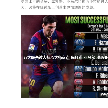
更高水平的竞争，库杜斯、亚马尔和穆西亚拉的过
大，必将在绿茵场上创造出更加辉煌的成绩。