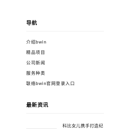
导航
介绍bwin
精品项目
公司新闻
服务种类
联络bwin官网登录入口
最新资讯
科比女儿携手打造纪