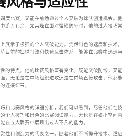
赛风格与适应性
心调度比赛，又能在前场通过个人突破为球队创造机会。他
争中游刃有余，尤其是在面对强硬防守时，他的过人技巧常
场上展示了极强的个人突破能力。凭借出色的速度和技术，
巴萨目前的控球打法和快速反击体系，能够在比赛中迅速与
造性的特点。他的比赛风格富有变化，既能突破防线，又能
极强，无论是在中场组织进攻还是在前场直接攻击，他都能
间的连接纽带。
技巧和比赛风格的详细分析，我们可以看到，尽管他们在技
高的个人技巧和出色的比赛阅读能力。无论是在狭小空间内
都能在五大联赛中展现出过人不凡的能力。
观赏性和创造力的代表之一。随着他们不断提升技术、适应