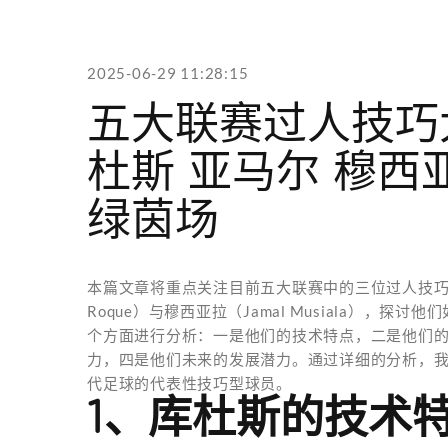
2025-06-29 11:28:15
五大联赛过人技巧
杜斯 亚马尔 穆西
绿茵场
本篇文章将重点关注目前五大联赛中的三位过人技巧大师——
Roque）与穆西亚拉（Jamal Musiala）
个方面进行分析：一是他们的技术特点，二是他们
力，四是他们未来的发展潜力。通过详细的分析，
代足球的代表性技巧型球员。
1、库杜斯的技术