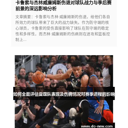
卡鲁索与杰林威廉姆斯伤退对球队战力与季后赛
前景的深远影响分析
文章摘要：卡鲁索与杰林·威廉姆斯的伤退，给他们各自
所效力的球队带来了巨大的战力缺失。作为防守端的核
心球员，卡鲁索的受伤直接影响了球队在防守端的稳定
性和多样性，而杰林·威廉姆斯的伤病则在进攻和篮板控
制上...