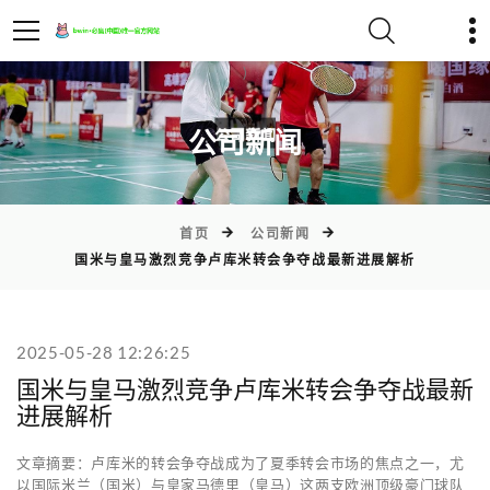
)
公司新闻
首页
公司新闻
国米与皇马激烈竞争卢库米转会争夺战最新进展解析
2025-05-28 12:26:25
国米与皇马激烈竞争卢库米转会争夺战最新
进展解析
文章摘要：卢库米的转会争夺战成为了夏季转会市场的焦点之一，尤
以国际米兰（国米）与皇家马德里（皇马）这两支欧洲顶级豪门球队