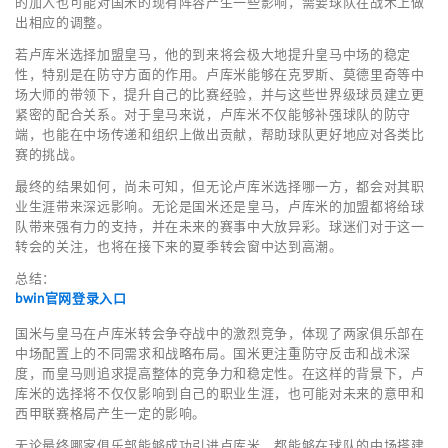
的加入也可能对国米的现有阵容产生一些影响，需要球队在战术上做
出相应的调整。
若卢库米选择加盟皇马，他的到来将会极大地提升皇马中场的稳定
性，特别是在防守方面的作用。卢库米能够在克罗斯、莫德里奇等中
场大师的带领下，提升自己的比赛经验，并与这些世界级球员建立更
紧密的配合关系。对于皇马来说，卢库米不仅能够补强球队的防守
端，也能在中场传递和组织上做出贡献，帮助球队更好地应对各类比
赛的挑战。
最终的结果如何，尚未可知，但无论卢库米选择哪一方，都会对其职
业生涯带来深远影响。无论是国米还是皇马，卢库米的加盟都将给球
队带来强有力的支持，并在未来的赛事中大放异彩。球迷们对于这一
转会的关注，也将在接下来的夏季转会窗中达到高潮。
总结：
bwin官网登录入口
国米与皇马在卢库米转会争夺战中的激烈竞争，体现了两家俱乐部在
中场配置上的不同需求和战略布局。国米更注重防守反击和战术深
度，而皇马则追求提高整体的竞争力和稳定性。在这样的背景下，卢
库米的选择将不仅仅影响到自己的职业生涯，也可能对未来的意甲和
西甲联赛格局产生一定的影响。
无论最终哪家俱乐部能够成功引进卢库米，都能够在球队的中场搭建