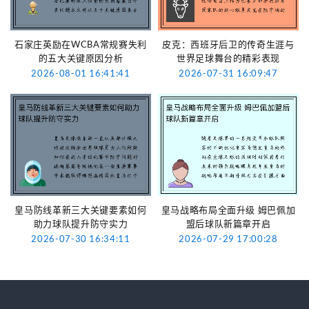
石家庄英励在WCBA常规赛失利
皮克：西班牙后卫的传奇生涯与
的五大关键原因分析
世界足球舞台的精彩表现
2026-08-01 16:41:41
2026-07-31 16:09:47
皇马防线革新三大关键要素如何
皇马战略布局全面升级 姆巴佩加
助力球队提升防守实力
盟后球队新篇章开启
2026-07-30 16:34:11
2026-07-29 17:00:28