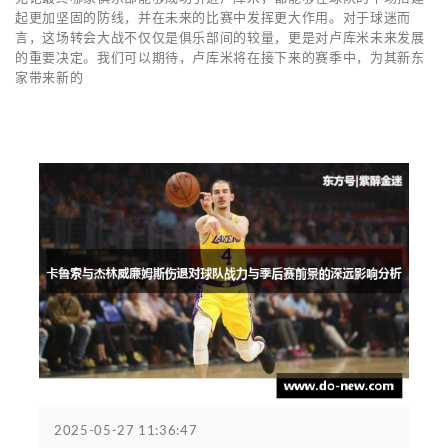
起更加坚固的防线，并在未来的比赛中发挥更大作用。对于球迷而
言，这场转会大战不仅仅是俱乐部间的较量，更是对卢库米未来发展
的重要决定。我们可以期待，卢库米将在接下来的赛季中，为其新东
家带来新的
2025-05-27 11:36:47