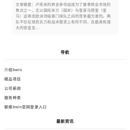
文章摘要：卢库米的转会争夺战成为了夏季转会市场的
焦点之一，尤以国际米兰（国米）与皇家马德里（皇
马）这两支欧洲顶级豪门球队之间的竞争最为激烈。两
队不仅在球员实力和战术需求上有所不同，且都具有强
大的资金支...
导航
介绍bwin
精品项目
公司新闻
服务种类
联络bwin官网登录入口
最新资讯