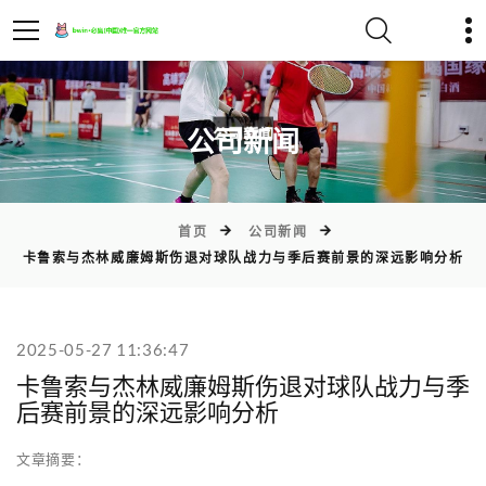
)
公司新闻
首页
公司新闻
卡鲁索与杰林威廉姆斯伤退对球队战力与季后赛前景的深远影响分析
2025-05-27 11:36:47
卡鲁索与杰林威廉姆斯伤退对球队战力与季
后赛前景的深远影响分析
文章摘要：