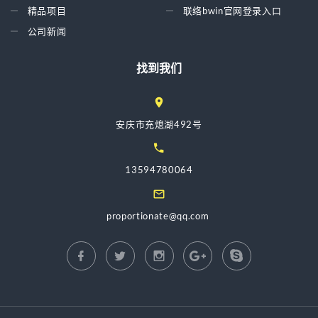
精品项目
联络bwin官网登录入口
公司新闻
找到我们
安庆市充熄湖492号
13594780064
proportionate@qq.com