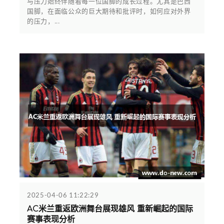
与压力始终伴随着每一位国脚的成长过程。尤其是巴西
国脚，在面临公众的巨大期待和批评时，如何应对外界
的压力，...
2025-04-06 11:22:29
AC米兰重返欧洲舞台展现雄风 重新崛起的国际
赛事表现分析