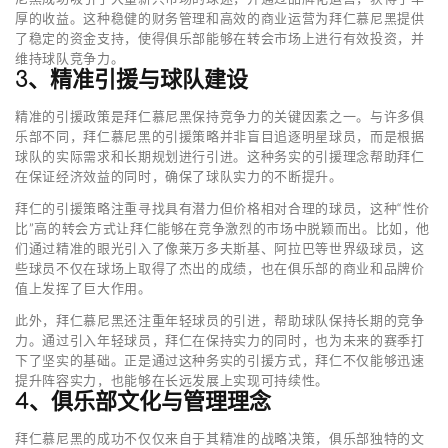
厚的收益。这种稳健的财务管理和高效的商业运营为拜仁慕尼黑提供
了稳定的资金支持，使得俱乐部能够在转会市场上进行有效投资，并
维持球队竞争力。
3、精准引援与球队建设
精准的引援政策是拜仁慕尼黑保持竞争力的关键因素之一。与许多俱
乐部不同，拜仁慕尼黑的引援策略并非盲目追逐明星球员，而是根据
球队的实际需求和长期规划进行引进。这种务实的引援理念帮助拜仁
在保证经济效益的同时，确保了球队实力的不断提升。
拜仁的引援策略注重寻找具有潜力但价格相对合理的球员，这种“性价
比”高的转会方式让拜仁能够在竞争激烈的市场中脱颖而出。比如，他
们通过精准的眼光引入了像莱万多夫斯基、阿拉巴等世界级球员，这
些球员不仅在球场上取得了杰出的成绩，也在俱乐部的商业和品牌价
值上发挥了巨大作用。
此外，拜仁慕尼黑还注重年轻球员的引进，帮助球队保持长期的竞争
力。通过引入年轻球员，拜仁在保持实力的同时，也为未来的赛季打
下了坚实的基础。正是通过这种务实的引援方式，拜仁不仅能够迅速
提升阵容实力，也能够在长远发展上实现可持续性。
4、俱乐部文化与管理理念
拜仁慕尼黑的成功不仅仅来自于其精准的战略决策，俱乐部独特的文