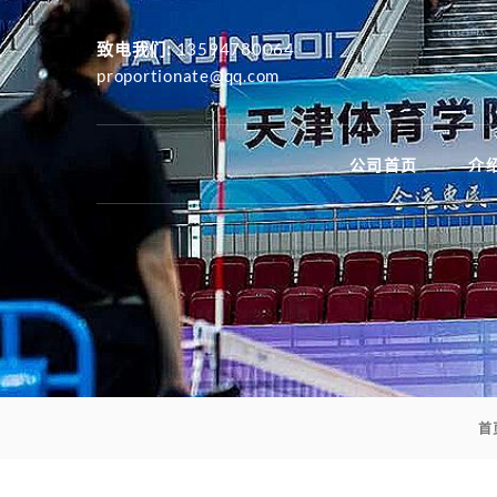
致电我们:
13594780064
proportionate@qq.com
公司首页
介绍
首