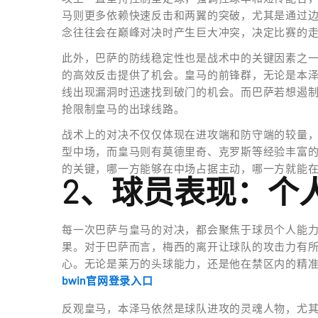
马则更多依赖快速反击和两翼的突破，尤其是通过
念往往会在巅峰对决时产生巨大冲突，决定比赛的
此外，巴萨的防线稳定性也是战术中的关键因素之
的高效反击提供了机会。皇马的前锋群，无论是本
线出现漏洞时迅速找到破门的机会。而巴萨若想遏
抢限制皇马的出球线路。
战术上的对决不仅仅体现在进攻端和防守端的较量
型中场，而皇马则有莫德里奇、克罗斯等经验丰富
的关键，哪一方能够在中场占据主动，哪一方就能
2、球员表现：个
每一次巴萨与皇马的对决，都会聚焦于球员个人能
果。对于巴萨而言，梅西的离开让球队的攻击力有
心。无论是莱万的头球能力，还是他在禁区内的精
bwin官网登录入口
反观皇马，本泽马依然是球队进攻的灵魂人物，尤