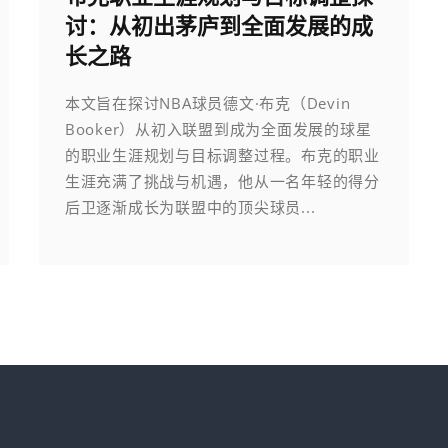
讨：从初出茅庐到全面发展的成
长之路
本文旨在探讨NBA球员德文·布克（Devin
Booker）从初入联盟到成为全面发展的球星
的职业生涯规划与目标调整过程。布克的职业
生涯充满了挑战与机遇，他从一名年轻的得分
后卫逐渐成长为联盟中的顶尖球员...