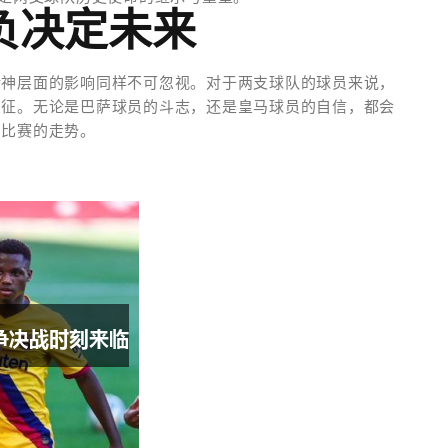
负决定未来
精神层面的影响同样不可忽视。对于两支球队的球员来说，
象征。无论是巴萨球员的斗志，还是皇马球员的自信，都会
了比赛的走势。