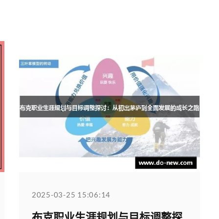
2025-03-25 15:06:14
布克职业生涯规划与目标调整探