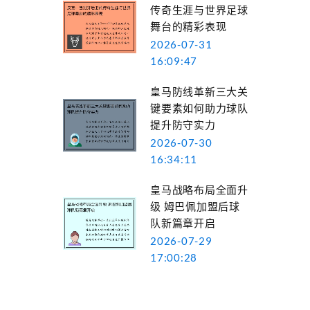
传奇生涯与世界足球
舞台的精彩表现
2026-07-31
16:09:47
皇马防线革新三大关
键要素如何助力球队
提升防守实力
2026-07-30
16:34:11
皇马战略布局全面升
级 姆巴佩加盟后球
队新篇章开启
2026-07-29
17:00:28