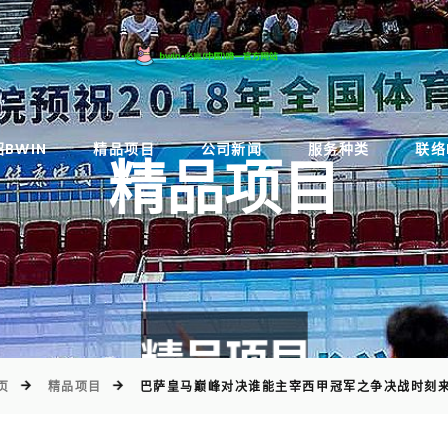
)
BWIN
精品项目
公司新闻
服务种类
联络
精品项目
页
精品项目
巴萨皇马巅峰对决谁能主宰西甲冠军之争决战时刻