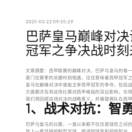
2025-03-22 09:55:29
巴萨皇马巅峰对决
冠军之争决战时刻
文章摘要：西甲联赛的巅峰对决，巴萨与皇马的每
豪门在赛季的关键时刻相遇，往往意味着西甲冠军
皇马在巅峰对决中谁能主宰西甲冠军的争夺，包括
方面都涉及到这场比赛对西甲格局的深远影响，也
我们将回顾这场对决的战略意义，并展望两队在西
1、战术对抗：智
巴萨与皇马的比赛，一直以来都不仅仅是球员之间
攻上一直坚持控制型足球，强调控球率和短传配合