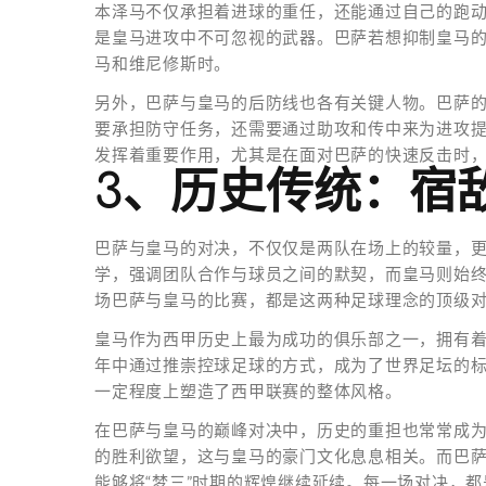
本泽马不仅承担着进球的重任，还能通过自己的跑
是皇马进攻中不可忽视的武器。巴萨若想抑制皇马
马和维尼修斯时。
另外，巴萨与皇马的后防线也各有关键人物。巴萨
要承担防守任务，还需要通过助攻和传中来为进攻
发挥着重要作用，尤其是在面对巴萨的快速反击时
3、历史传统：宿
巴萨与皇马的对决，不仅仅是两队在场上的较量，更
学，强调团队合作与球员之间的默契，而皇马则始
场巴萨与皇马的比赛，都是这两种足球理念的顶级
皇马作为西甲历史上最为成功的俱乐部之一，拥有
年中通过推崇控球足球的方式，成为了世界足坛的
一定程度上塑造了西甲联赛的整体风格。
在巴萨与皇马的巅峰对决中，历史的重担也常常成
的胜利欲望，这与皇马的豪门文化息息相关。而巴
能够将“梦三”时期的辉煌继续延续。每一场对决，