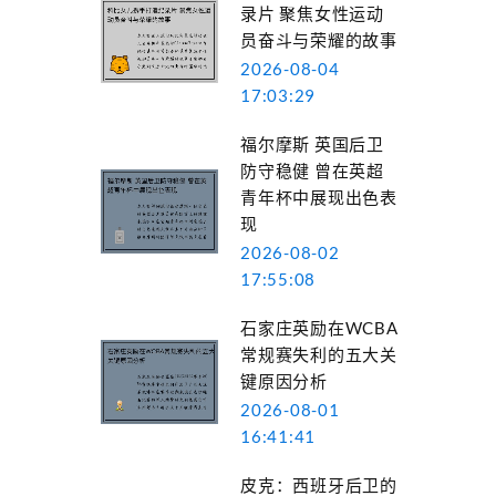
录片 聚焦女性运动
员奋斗与荣耀的故事
2026-08-04
17:03:29
福尔摩斯 英国后卫
防守稳健 曾在英超
青年杯中展现出色表
现
2026-08-02
17:55:08
石家庄英励在WCBA
常规赛失利的五大关
键原因分析
2026-08-01
16:41:41
皮克：西班牙后卫的