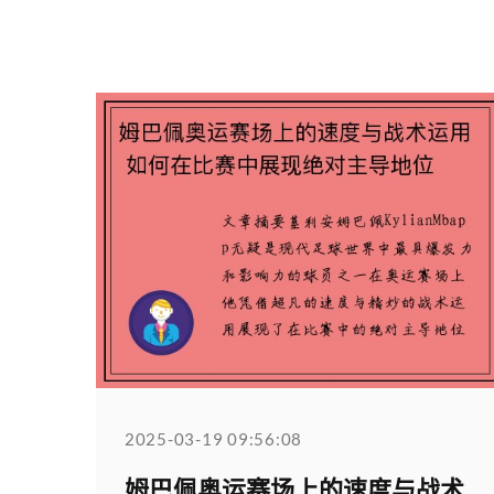
2025-03-19 09:56:08
姆巴佩奥运赛场上的速度与战术