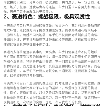
的比拼结识朋友，分享心得，彼此激励，共同进步。每一场比赛，都
是一场关于极限、速度与青春的碰撞，车手们通过自身努力和团队协
作，展示了青少年群体的无限潜力。
2、赛道特色：挑战极限，极具观赏性
南美青少年自行车巡回赛的赛道设计独具匠心，充分利用南美独特的
地理环境，让比赛充满了挑战性和观赏性。赛事路线遍布各大城市、
山脉和乡村，跨越不同的地貌，车手们不仅要面对蜿蜒曲折的山路、
陡峭的上坡，还要挑战快速下坡带来的极限速度。这样的赛道设计，
使得比赛更具趣味性和不确定性。
赛道的多样性是这项赛事的一大亮点。车手们需要适应不同的地形，
从广阔的草原到狭窄的城市街道，每一段赛道都考验着他们的骑行技
巧和心理素质。特别是在山区赛道，车手们需要具备高度的平衡能力
和体能储备，面对急速下坡时，反应速度和判断力的要求极高。而在
城市赛道中，车手们不仅要应对复杂的交通状况，还要精准控制车
速，以便顺利穿越各种障碍。
南美青少年自行车巡回赛的赛道设计同时兼顾了安全性和刺激性。赛
事组织者在确保比赛公平与安全的基础上，尽量增加了赛道的挑战
性。例如，赛道的弯道、起伏路段以及障碍物的设置，都要求车手们
具备高超的技术和良好的反应能力。对于年轻车手来说，赛道的每一
次挑战都是一次极限的突破，也是一次自我成长的机会。