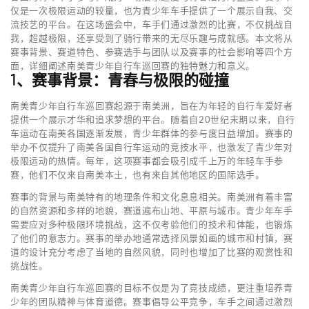
仅是一次极限运动的较量，也为青少年车手提供了一个展示自我、交
流技艺的平台。在这场盛会中，车手们通过激烈的比赛，不仅挑战自
我，超越极限，还享受到了骑行带来的无尽乐趣与成就感。本文将从
赛事背景、赛道特色、参赛选手与团队以及赛事的社会影响等四个方
面，详细阐述南美青少年自行车巡回赛的独特魅力和意义。
1、赛事背景：青春与极限的碰撞
南美青少年自行车巡回赛起源于南美洲，旨在为年轻的自行车爱好者
提供一个展示才华和追求梦想的平台。随着自20世纪末期以来，自行
车运动在南美各国逐渐发展，青少年群体的参与度日益增加。赛事的
举办不仅提升了南美各国自行车运动的竞技水平，也激发了青少年对
极限运动的热情。每年，这项赛事都会吸引成千上万的年轻车手参
赛，他们不仅来自南美本土，也有来自其他地区的国际选手。
赛事的背景与南美特有的地理条件和文化息息相关。南美洲有着丰富
的自然资源和多样的地貌，赛道遍布山地、平原与城市。青少年车手
需要应对多种极限环境挑战，这不仅考验他们的技术和体能，也锻炼
了他们的意志力。赛事的举办地通常选择风景如画的城市和村镇，赛
道的设计充分考虑了当地的自然风貌，同时也增加了比赛的观赏性和
挑战性。
南美青少年自行车巡回赛的目标不仅是为了竞技成绩，更注重培养青
少年的团队精神与体育道德。赛事倡导公平竞争，车手之间通过激烈