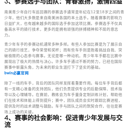
3、参赛选手与团队：青春激扬，激情四溢
南美青少年自行车巡回赛的参赛选手通常是年纪在12至18岁之间的青
少年，他们大多数是来自南美洲各国的本土选手。随着赛事的影响力
日益扩大，也有越来越多的国际选手参加这项比赛。参赛选手不仅具
备高水平的骑行技术，更多的是拥有顽强的拼搏精神和不屈的意志
力。
青少年车手的参赛动机通常多种多样。有些人参加比赛是为了展示自
己的骑行技艺，争夺荣誉和奖杯；而有些车手则是抱着挑战自我、突
破极限的心态参与赛事。无论是哪一种动机，青少年车手都在比赛中
展现出了极大的热情与决心。许多车手通过不断的努力，已经在国际
赛事中崭露头角，为未来的职业生涯打下了坚实的基础。
bwin必赢官网
除了一线的车手，背后的团队同样发挥着重要作用。每位车手背后都
有一支精心准备的支持团队，他们负责提供专业的后勤保障、技术指
导以及心理辅导。在赛前，教练会为车手量身定制训练计划，帮助他
们在技术和体能上得到提升；赛中，团队成员会实时跟踪比赛进程，
提供及时的战术调整与鼓励。车手与团队之间的默契合作，往往是赛
场上成功的关键。
4、赛事的社会影响：促进青少年发展与交
流