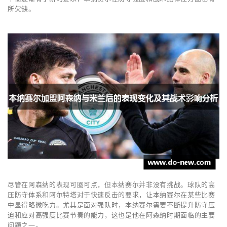
所欠缺。
尽管在阿森纳的表现可圈可点，但本纳赛尔并非没有挑战。球队的高
压防守体系和阿尔特塔对于快速反击的要求，让本纳赛尔在某些比赛
中显得略微吃力。尤其是面对强队时，本纳赛尔需要不断提升防守压
迫和应对高强度比赛节奏的能力，这也是他在阿森纳时期面临的主要
问题之一。