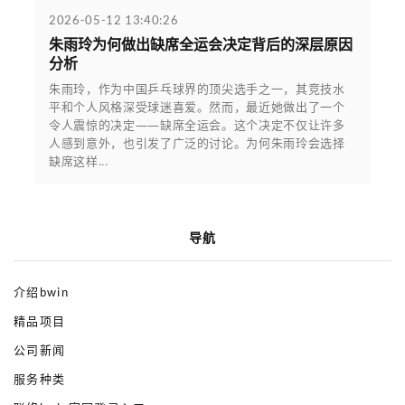
2026-05-12 13:40:26
朱雨玲为何做出缺席全运会决定背后的深层原因
分析
朱雨玲，作为中国乒乓球界的顶尖选手之一，其竞技水
平和个人风格深受球迷喜爱。然而，最近她做出了一个
令人震惊的决定——缺席全运会。这个决定不仅让许多
人感到意外，也引发了广泛的讨论。为何朱雨玲会选择
缺席这样...
导航
介绍bwin
精品项目
公司新闻
服务种类