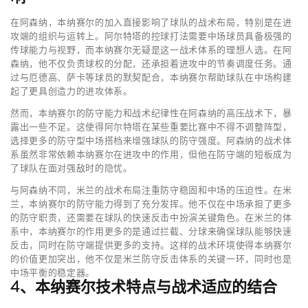
在阿森纳，本纳赛尔的加入直接影响了球队的战术布局，特别是在进
攻端的组织与运转上。阿尔特塔的控球打法需要中场球员具备极强的
传球能力与视野，而本纳赛尔无疑是这一战术体系的理想人选。在阿
森纳，他不仅负责球权的分配，还承担着进攻中的节奏调度任务。通
过与厄德高、萨卡等球员的默契配合，本纳赛尔帮助球队在中场构建
起了更具创造力的进攻体系。
然而，本纳赛尔的防守能力和战术纪律性在阿森纳的高压战术下，暴
露出一些不足。这使得阿尔特塔在某些重要比赛中不得不调整阵型，
选择更多的防守型中场搭档来增强球队的防守强度。阿森纳的战术体
系虽然非常依赖本纳赛尔在进攻中的作用，但他在防守端的短板成为
了球队在面对强敌时的隐忧。
与阿森纳不同，米兰的战术布局注重防守稳固和中场的压迫性。在米
兰，本纳赛尔的防守能力得到了充分发挥。他不仅在中场承担了更多
的防守职责，还需要在球队的快速反击中扮演关键角色。在米兰的体
系中，本纳赛尔的作用更多的是通过拦截、分球来确保球队能够快速
反击，同时在防守端提供更多的支持。这样的战术环境使得本纳赛尔
的价值更加突出，他不仅是米兰防守反击体系的关键一环，同时也是
中场平衡的稳定器。
4、本纳赛尔技术特点与战术适应的结合