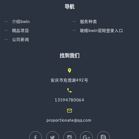
导航
介绍bwin
服务种类
精品项目
联络bwin官网登录入口
公司新闻
找到我们
安庆市充熄湖492号
13594780064
proportionate@qq.com