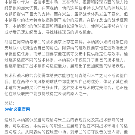
本纳赛尔作为一名技术型中场，其在传球、视野和控球方面的能力始
终是他的最大优势。在阿森纳，他的这些技术特长为球队的控球与进
攻组织提供了巨大的支持。而在米兰，虽然战术体系发生了变化，但
本纳赛尔的技术特点依然得到了充分的发挥。在防守反击的战术框架
下，本纳赛尔的传球视野和精准的长短传能力，使得米兰能够在防守
成功后迅速发起反击，寻找锋线球员的进攻机会。
尽管在阿森纳与米兰的战术要求上存在差异，本纳赛尔始终能够在两
支球队中找到适合自己的角色。阿森纳的进攻性要求他在进攻端更多
承担创造任务，而米兰则要求他在防守反击中提供稳定性与效率。通
过逐步适应不同的战术体系，本纳赛尔不仅提升了自己的技术能力，
也逐渐磨练了战术意识与适应能力，展现出了更加成熟的球场表现。
技术和战术的结合使得本纳赛尔能够在阿森纳和米兰之间不断调整自
我。他在两种不同风格的球队中都能发挥自己的优势，体现了其在战
术适应方面的灵活性与多面性。这种技术与战术的完美结合，也正是
他在顶级联赛中能够持续稳定表现的原因之一。
总结：
bwin必赢官网
通过对本纳赛尔加盟阿森纳与米兰后的表现变化及其战术影响的分
析，可以看出，本纳赛尔的职业生涯展现了他在不同战术环境中的适
应与成长。从阿森纳的控球型中场，到米兰的防守反击关键人物，他