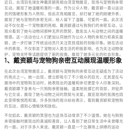
近日，台湾羽毛球女神戴资颖亮相台湾宠物展览，现场与宠物狗亲密
互动，展现了她温暖和善的一面。作为公众人物，戴资颖一直以运动
员的强硬形象为人熟知，但此次亮相展览，却打破了她的刚硬外表，
展现了她与宠物的亲密无间，给人留下了温馨、可爱的一面。此次活
动不仅仅是一个宠物展的亮相，戴资颖通过与狗狗们的亲密互动，让
观众看到了她与动物间那种无声的默契，散发出人与动物之间的温暖
情感。这一活动也让人们更加认同她作为公众人物的亲和力和真实面
貌，进一步打破了传统运动员只关注竞技成就的刻板印象。她在活动
中的表现，不仅彰显了宠物对人类生活的积极影响，也为关注动物保
护、宠物关怀等话题提供了新的视角，展现了她多元化的社会形象。
1、戴资颖与宠物狗亲密互动展现温暖形象
在此次台湾宠物展览上，戴资颖与宠物狗的亲密互动无疑成为了活动
的亮点之一。她一出现，便立即吸引了不少观众的目光，尤其是在与
展场中的宠物狗互动时，她表现出的温暖和亲切更是令人印象深刻。
戴资颖蹲下身来与一只狗狗亲密接触，温柔地抚摸它的背部，并轻声
与它交谈，展现了她与动物之间的默契与关爱。展览现场的氛围也因
此变得愉悦而和谐，许多到场的观众纷纷表示，看到戴资颖和宠物狗
的互动，感到心情愉快和放松。
不仅如此，戴资颖的笑容也为这场互动增添了不少温情。她在与狗狗
亲密接触时展现出的真诚和善良，让人看到了她日常生活中未曾曝光
的一面。对于许多人来说，戴资颖一直是一个比赛场上拼搏的运动