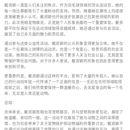
戴资颖一直是人们关注的焦点，作为羽毛球领域的顶尖运动员，她的
每一场比赛都吸引了大量粉丝的支持。然而，随着她在赛场上的成绩
逐渐被更多人认可，戴资颖也开始逐步拓展自己在其他领域的影响
力。此次亮相宠物展览，正是她个人形象拓展的一个重要体现。戴资
颖不仅仅满足于在运动领域取得卓越成绩，她还通过参与社会活动，
展现了自己多方面的魅力和责任感。
通过参与这类公益性活动，戴资颖的公众形象变得更加立体。她不仅
是一个在赛场上拼搏的运动员，也是一个有爱心、有责任感的社会活
动家。她用自己的实际行动，影响了更多人关注社会公益，尤其是宠
物保护等社会问题。对于许多人来说，戴资颖的形象也因此变得更加
亲民和可亲。
更重要的是，戴资颖通过这样的平台，影响了大量的年轻人。她以自
己的行动向年轻一代传递了一个正面的信息——无论在任何领域取得
成就之后，我们依然需要保持一颗温暖的心，去关爱身边的每一个生
命，无论是人类还是动物。
总结：
总体来说，戴资颖亮相台湾宠物展览，并与宠物狗亲密互动，展现了
她温暖、亲切的一面。这一活动不仅展现了她与动物之间的深厚感
情，也为社会带来了关于宠物保护和动物福利的重要讨论。戴资颖不
仅通过运动成绩赢得了世界的认可，也通过这种温暖的互动，赢得了