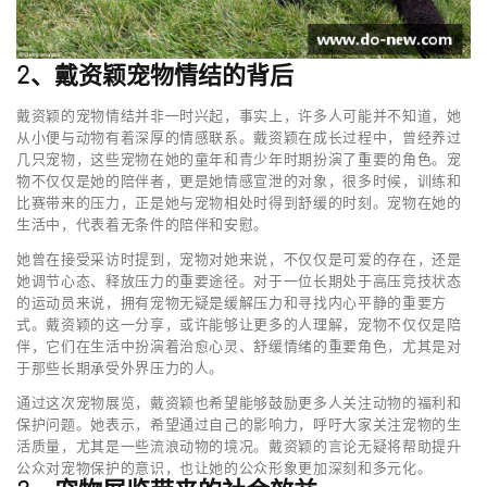
2、戴资颖宠物情结的背后
戴资颖的宠物情结并非一时兴起，事实上，许多人可能并不知道，她
从小便与动物有着深厚的情感联系。戴资颖在成长过程中，曾经养过
几只宠物，这些宠物在她的童年和青少年时期扮演了重要的角色。宠
物不仅仅是她的陪伴者，更是她情感宣泄的对象，很多时候，训练和
比赛带来的压力，正是她与宠物相处时得到舒缓的时刻。宠物在她的
生活中，代表着无条件的陪伴和安慰。
她曾在接受采访时提到，宠物对她来说，不仅仅是可爱的存在，还是
她调节心态、释放压力的重要途径。对于一位长期处于高压竞技状态
的运动员来说，拥有宠物无疑是缓解压力和寻找内心平静的重要方
式。戴资颖的这一分享，或许能够让更多的人理解，宠物不仅仅是陪
伴，它们在生活中扮演着治愈心灵、舒缓情绪的重要角色，尤其是对
于那些长期承受外界压力的人。
通过这次宠物展览，戴资颖也希望能够鼓励更多人关注动物的福利和
保护问题。她表示，希望通过自己的影响力，呼吁大家关注宠物的生
活质量，尤其是一些流浪动物的境况。戴资颖的言论无疑将帮助提升
公众对宠物保护的意识，也让她的公众形象更加深刻和多元化。