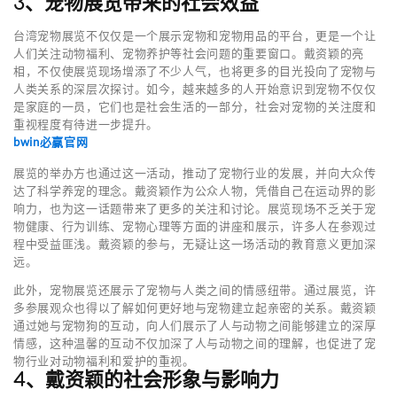
3、宠物展览带来的社会效益
台湾宠物展览不仅仅是一个展示宠物和宠物用品的平台，更是一个让
人们关注动物福利、宠物养护等社会问题的重要窗口。戴资颖的亮
相，不仅使展览现场增添了不少人气，也将更多的目光投向了宠物与
人类关系的深层次探讨。如今，越来越多的人开始意识到宠物不仅仅
是家庭的一员，它们也是社会生活的一部分，社会对宠物的关注度和
重视程度有待进一步提升。
bwin必赢官网
展览的举办方也通过这一活动，推动了宠物行业的发展，并向大众传
达了科学养宠的理念。戴资颖作为公众人物，凭借自己在运动界的影
响力，也为这一话题带来了更多的关注和讨论。展览现场不乏关于宠
物健康、行为训练、宠物心理等方面的讲座和展示，许多人在参观过
程中受益匪浅。戴资颖的参与，无疑让这一场活动的教育意义更加深
远。
此外，宠物展览还展示了宠物与人类之间的情感纽带。通过展览，许
多参展观众也得以了解如何更好地与宠物建立起亲密的关系。戴资颖
通过她与宠物狗的互动，向人们展示了人与动物之间能够建立的深厚
情感，这种温馨的互动不仅加深了人与动物之间的理解，也促进了宠
物行业对动物福利和爱护的重视。
4、戴资颖的社会形象与影响力