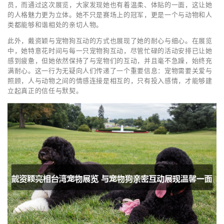
员，而通过这次展览，大家发现她也有着温柔、体贴的一面，这让她
的人格魅力更为立体。她不只是赛场上的冠军，更是一个与动物和人
类都能够和谐相处的亲切人物。
此外，戴资颖与宠物狗互动的方式也展现了她的耐心与细心。在展览
中，她特意花时间与每一只宠物狗互动，尽管忙碌的活动安排已让她
感到疲惫，但她依然保持了与宠物们的互动，并且毫不急躁，始终充
满耐心。这一行为无疑向人们传递了一个重要信息：宠物需要关爱与
照顾，人与动物之间的情感连接是相互的，只有投入感情，才能够建
立起真正的信任与默契。