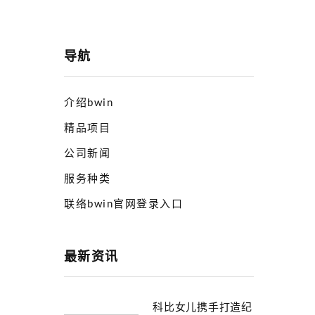
导航
介绍bwin
精品项目
公司新闻
服务种类
联络bwin官网登录入口
最新资讯
科比女儿携手打造纪