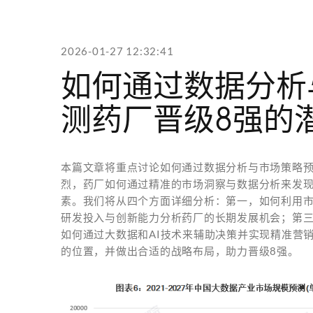
2026-01-27 12:32:41
如何通过数据分析
测药厂晋级8强的
本篇文章将重点讨论如何通过数据分析与市场策略预
烈，药厂如何通过精准的市场洞察与数据分析来发
素。我们将从四个方面详细分析：第一，如何利用
研发投入与创新能力分析药厂的长期发展机会；第
如何通过大数据和AI技术来辅助决策并实现精准营
的位置，并做出合适的战略布局，助力晋级8强。