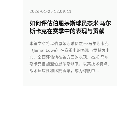
2026-01-25 12:09:11
如何评估伯恩茅斯球员杰米·马尔
斯卡克在赛季中的表现与贡献
本篇文章将以伯恩茅斯球员杰米·马尔斯卡克
（Jamal Lowe）在赛季中的表现与贡献为中
心，全面评估他在各方面的表现。杰米·马尔
斯卡克自加盟伯恩茅斯以来，以其技术特点、
战术适应性和比赛贡献，成为球队中...