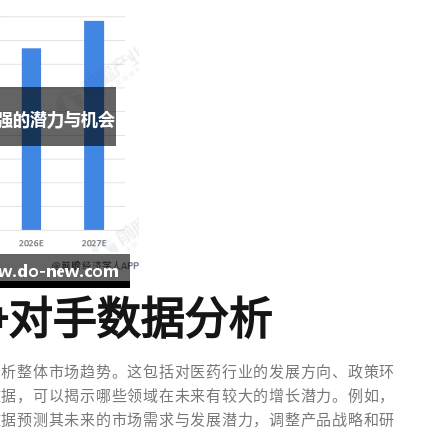
争对手数据分析
分析整体市场趋势。这包括对医药行业的发展方向、政策环
数据，可以揭示哪些领域在未来有较大的增长潜力。例如，
数据预测其未来的市场需求与发展潜力，调整产品战略和研