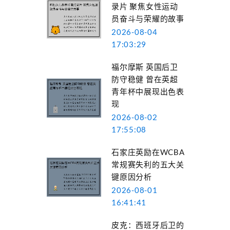
录片 聚焦女性运动
员奋斗与荣耀的故事
2026-08-04
17:03:29
福尔摩斯 英国后卫
防守稳健 曾在英超
青年杯中展现出色表
现
2026-08-02
17:55:08
石家庄英励在WCBA
常规赛失利的五大关
键原因分析
2026-08-01
16:41:41
皮克：西班牙后卫的