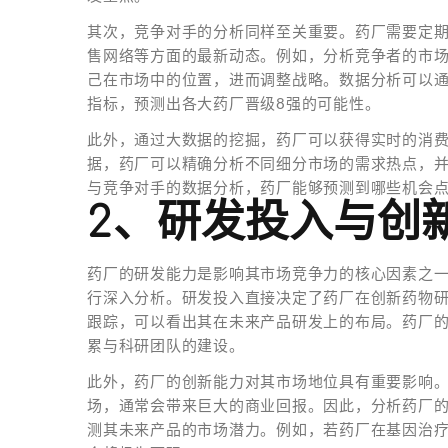
其次，竞争对手的分析同样至关重要。药厂需要定
售网络等方面的最新动态。例如，分析竞争者的市
己在市场中的位置，进而调整战略。数据分析可以
指标，预测出各大药厂晋级8强的可能性。
此外，通过大数据的挖掘，药厂可以获得实时的消
据，药厂可以精确分析不同细分市场的需求热点，
与竞争对手的数据分析，药厂能够预测到哪些机会
2、研发投入与创
药厂的研发能力是影响其市场竞争力的核心因素之一
行深入分析。研发投入直接决定了药厂在创新药物
跟踪，可以看出其在未来产品研发上的布局。药厂
累与科研团队的建设。
此外，药厂的创新能力对其市场地位具有重要影响
场，通常会带来巨大的商业回报。因此，分析药厂
测其未来产品的市场潜力。例如，若药厂在基因治