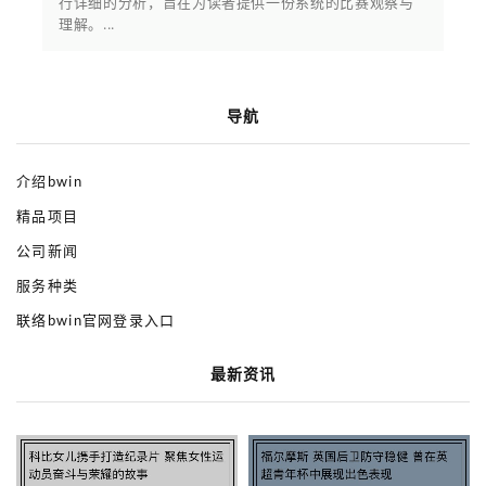
行详细的分析，旨在为读者提供一份系统的比赛观察与
理解。...
导航
介绍bwin
精品项目
公司新闻
服务种类
联络bwin官网登录入口
最新资讯