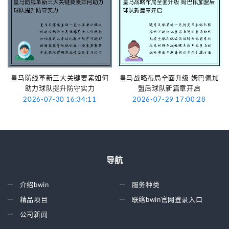
皇马防线革新三大关键要素如何
皇马战略布局全面升级 姆巴佩加
助力球队提升防守实力
盟后球队新篇章开启
2026-07-30 16:34:11
2026-07-29 17:00:28
导航
介绍bwin
服务种类
精品项目
联络bwin官网登录入口
公司新闻