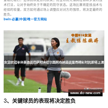
术打法，让对手始终处于不确定的防守状态。这场比赛将是技战术与
经验的较量，双方如何通过场上调整应对对方的强项，将决定最终的
胜负。
bwin·必赢(中国)唯一官方网站
3、关键球员的表现将决定胜负