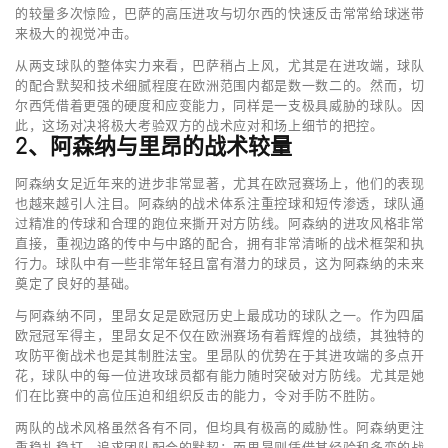
的较量多次惊险，巴萨的高压进攻与切尔西的快速反击常常给球迷带
来极大的视觉冲击。
从两支球队的整体实力来看，巴萨稍占上风，尤其是在进攻端，球队
的配合默契和技术细腻程度在欧洲范围内都是数一数二的。然而，切
尔西凭借着更强的硬度和应变能力，同样是一支极具威胁的球队。因
此，这场对决将极大考验双方的战术应对和场上细节的把控。
2、阿森纳与里昂的战术较量
阿森纳女足近年来的进步非常显著，尤其在欧冠赛场上，他们的表现
也越来越引人注目。阿森纳的战术体系注重控球和短传渗透，球队通
过精准的传球和合理的跑位来撕开对方防线。阿森纳的进攻风格非常
直接，重视边路的传中与中路的配合，拥有非常清晰的战术框架和执
行力。球队中有一些非常年轻且富有潜力的球员，这为阿森纳的未来
奠定了良好的基础。
与阿森纳不同，里昂女足是欧冠历史上最成功的球队之一。作为四届
欧冠冠军得主，里昂女足不仅在欧洲赛场有着辉煌的战绩，其独特的
攻防平衡战术也是其制胜法宝。里昂队的优势在于其进攻端的多点开
花，球队中的每一位进攻球员都有能力随时突破对方防线。尤其是她
们在比赛中的高位压迫和组织反击的能力，令对手防不胜防。
两队的战术风格虽然各有不同，但均具有极高的威胁性。阿森纳更注
重稳扎稳打，追求团队配合的默契；而里昂则凭借其经验和多变的战