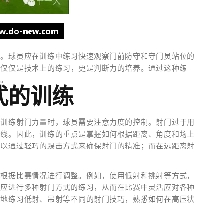
关。球员应在训练中练习快速观察门前防守和守门员站位的
不仅仅是技术上的练习，更是判断力的培养。通过这种练
断。
式的训练
在训练射门力量时，球员需要注意力度的控制。射门过于用
防线。因此，训练的重点是掌握如何根据距离、角度和场上
可以通过轻巧的踢击方式来确保射门的精准；而在远距离射
以根据比赛情况进行调整。例如，使用低射和挑射等方式，
员应进行多种射门方式的练习，从而在比赛中灵活应对各种
好地练习低射、吊射等不同的射门技巧，熟悉如何在高压状