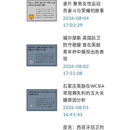
录片 聚焦女性运动
员奋斗与荣耀的故事
2026-08-04
17:03:29
福尔摩斯 英国后卫
防守稳健 曾在英超
青年杯中展现出色表
现
2026-08-02
17:55:08
石家庄英励在WCBA
常规赛失利的五大关
键原因分析
2026-08-01
16:41:41
皮克：西班牙后卫的