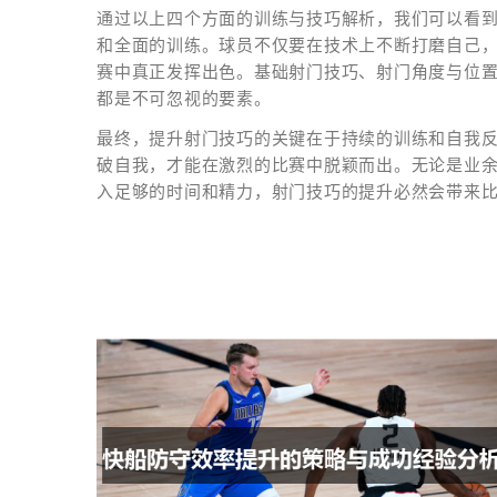
通过以上四个方面的训练与技巧解析，我们可以看
和全面的训练。球员不仅要在技术上不断打磨自己
赛中真正发挥出色。基础射门技巧、射门角度与位
都是不可忽视的要素。
最终，提升射门技巧的关键在于持续的训练和自我
破自我，才能在激烈的比赛中脱颖而出。无论是业
入足够的时间和精力，射门技巧的提升必然会带来