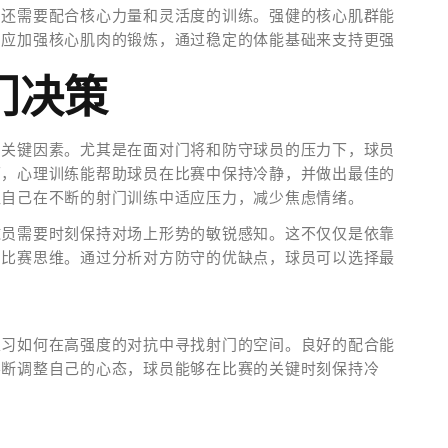
，还需要配合核心力量和灵活度的训练。强健的核心肌群能
员应加强核心肌肉的锻炼，通过稳定的体能基础来支持更强
门决策
的关键因素。尤其是在面对门将和防守球员的压力下，球员
下，心理训练能帮助球员在比赛中保持冷静，并做出最佳的
让自己在不断的射门训练中适应压力，减少焦虑情绪。
球员需要时刻保持对场上形势的敏锐感知。这不仅仅是依靠
的比赛思维。通过分析对方防守的优缺点，球员可以选择最
练习如何在高强度的对抗中寻找射门的空间。良好的配合能
不断调整自己的心态，球员能够在比赛的关键时刻保持冷