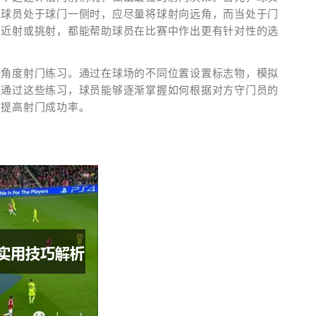
当球员处于球门一侧时，应尽量将球射向远角，而当处于门
、近射或挑射，都能帮助球员在比赛中作出更有针对性的选
行角度射门练习。通过在球场的不同位置设置标志物，模拟
。通过这些练习，球员能够逐渐掌握如何根据对方守门员的
而提高射门成功率。