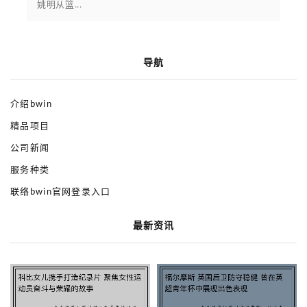
姚明从篮...
导航
介绍bwin
精品项目
公司新闻
服务种类
联络bwin官网登录入口
最新资讯