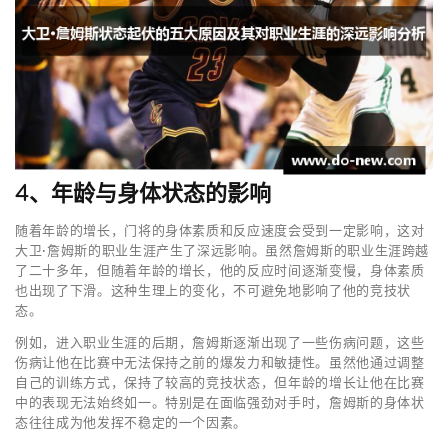
4、年龄与身体状态的影响
随着年龄的增长，门将的身体素质和反应速度会受到一定影响，这对
大卫·詹姆斯的职业生涯产生了深远影响。虽然詹姆斯的职业生涯跨越
了二十多年，但随着年龄的增长，他的反应时间逐渐变慢，身体素质
也出现了下滑。这种生理上的变化，不可避免地影响了他的竞技状
态。
例如，进入职业生涯的后期，詹姆斯逐渐出现了一些伤病问题，这些
伤病让他在比赛中无法保持之前的爆发力和敏捷性。虽然他通过调整
自己的训练方式，保持了较高的竞技状态，但年龄的增长让他在比赛
中的表现无法始终如一。特别是在面临强劲对手时，詹姆斯的身体状
态往往成为他发挥不稳定的一个因素。