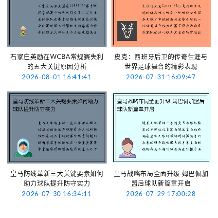
石家庄英励在WCBA常规赛失利
皮克：西班牙后卫的传奇生涯与
的五大关键原因分析
世界足球舞台的精彩表现
2026-08-01 16:41:41
2026-07-31 16:09:47
皇马防线革新三大关键要素如何
皇马战略布局全面升级 姆巴佩加
助力球队提升防守实力
盟后球队新篇章开启
2026-07-30 16:34:11
2026-07-29 17:00:28