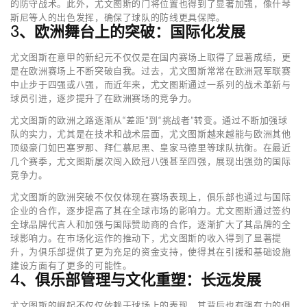
的防守战术。此外，尤文图斯的门将位置也得到了显著加强，像什琴
斯尼等人的出色发挥，确保了球队的防线更具保障。
3、欧洲舞台上的突破：国际化发展
尤文图斯在意甲的新纪元不仅仅是在国内赛场上取得了显著成绩，更
是在欧洲赛场上不断突破自我。过去，尤文图斯常常在欧洲冠军联赛
中止步于四强或八强，而近年来，尤文图斯通过一系列的战术革新与
球员引进，逐步提升了在欧洲赛场的竞争力。
尤文图斯的欧洲之路逐渐从“差距”到“挑战者”转变。通过不断加强球
队的实力，尤其是在技术和战术层面，尤文图斯越来越能与欧洲其他
顶级豪门如巴塞罗那、拜仁慕尼黑、皇家马德里等球队抗衡。在最近
几个赛季，尤文图斯屡次闯入欧冠八强甚至四强，展现出强劲的国际
竞争力。
尤文图斯的欧洲突破不仅仅体现在赛场表现上，俱乐部也通过与国际
企业的合作，逐步提高了其在全球市场的影响力。尤文图斯通过签约
全球品牌代言人和加强与国际赞助商的合作，逐渐扩大了其品牌的全
球影响力。在市场化运作的推动下，尤文图斯的收入得到了显著提
升，为俱乐部提供了更为充足的资金支持，使得其在引援和基础设施
建设方面有了更多的可能性。
4、俱乐部管理与文化重塑：长远发展
尤文图斯的崛起不仅仅依赖于球场上的表现，其背后也有强有力的俱