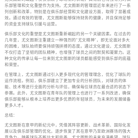
乐部管理和文化重塑作为支持。尤文图斯的管理层近年来进行了一系
列创新和改革，特别是在俱乐部经营和文化建设方面，取得了显著成
效。通过有效的管理，尤文图斯能够保持财务的健康，并且保持足够
的资金支持球队引援与运营。
俱乐部文化的重塑是尤文图斯重新崛起的另一个关键因素。在过去的
几年里，尤文图斯注重建立一种强烈的“尤文精神”，即无论面对多大
的困难，球队始终要保持顽强拼搏的态度。通过文化建设，尤文图斯
不仅打造了坚韧的团队精神，也增强了球员之间的默契和凝聚力。这
种文化的传承让每一位来到尤文图斯的球员都能感受到俱乐部的底蕴
和荣誉。
在管理上，尤文图斯通过引入更多现代化的管理理念，优化了球队的
运作流程。例如，俱乐部建立了更加专业的分析团队，对球员的体
能、技术等进行全面的分析与评估，确保每位球员在最合适的状态下
参赛。此外，尤文图斯在青年队的管理上也进行了一系列改进，确保
俱乐部能够从根本上培养出更多优质的年轻球员，为未来的发展储备
更多人才。
总结：
尤文图斯在意甲的新纪元中，凭借其阵容更新、战术革新、国际化发
展以及俱乐部管理的优化，逐步恢复了其在意甲乃至欧洲赛场的强大
竞争力。随着球队不断壮大和完善，尤文图斯的未来充满希望。球队