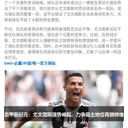
了一个完善的青训网络。球队近年来的成功之一便是在青训方面培养
出了不少天赋球员，他们逐步从尤文图斯的青训体系走向一线队，成
为俱乐部的重要一员。这不仅保证了尤文图斯在未来保持竞争力，也
帮助球队节省了大额的转会费用。
不过，仅仅依靠青训和引援来恢复强势还远远不够，尤文图斯还在不
断优化球队的阵容结构，强化各个位置的竞争力。比如，在防线方
面，尤文图斯通过引入强硬的后卫如博努奇和德里赫特，进一步提升
了球队的防守稳定性。同时，在中场和前场也通过引入如麦肯尼和莫
拉塔等球员，使得球队的进攻与防守更加均衡，打破了以往单一的战
术打法。
bwin·必赢(中国)唯一官方网站