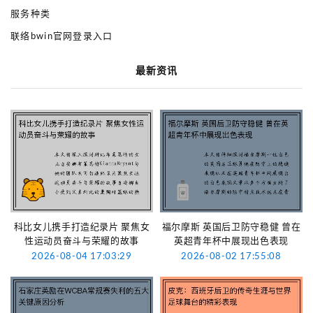
服务种类
联络bwin官网登录入口
最新资讯
科比女儿携手打造纪录片 聚焦女
福尔摩斯 英国后卫防守稳健 曾在
性运动员奋斗与荣耀的故事
英超青年杯中展现出色表现
2026-08-04 17:03:29
2026-08-02 17:55:08