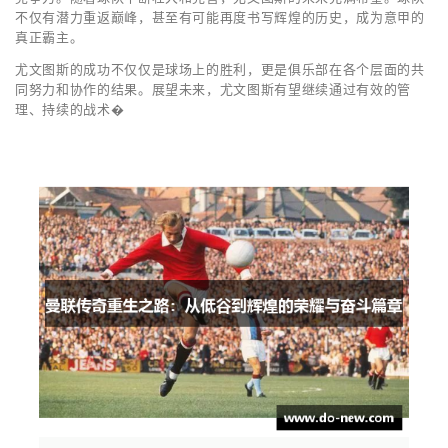
不仅有潜力重返巅峰，甚至有可能再度书写辉煌的历史，成为意甲的
真正霸主。
尤文图斯的成功不仅仅是球场上的胜利，更是俱乐部在各个层面的共
同努力和协作的结果。展望未来，尤文图斯有望继续通过有效的管
理、持续的战术�