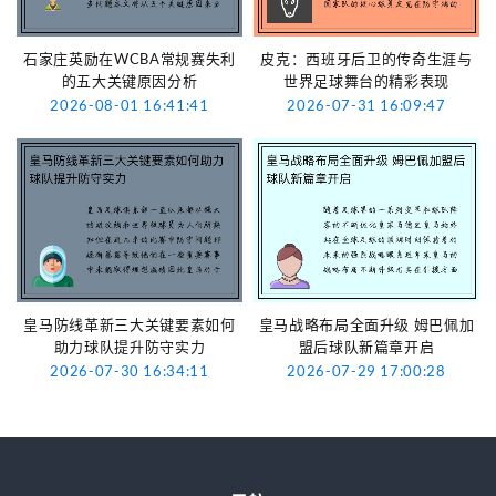
石家庄英励在WCBA常规赛失利
皮克：西班牙后卫的传奇生涯与
的五大关键原因分析
世界足球舞台的精彩表现
2026-08-01 16:41:41
2026-07-31 16:09:47
皇马防线革新三大关键要素如何
皇马战略布局全面升级 姆巴佩加
助力球队提升防守实力
盟后球队新篇章开启
2026-07-30 16:34:11
2026-07-29 17:00:28