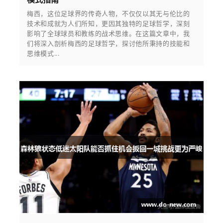
梅西，这位足球界的传奇人物，不仅仅以其无与伦比的
技术和成就为人们所知，更因其独特的足球哲学，深刻
影响了全球球员和教练的战术思维。在这篇文章中，我
们将深入剖析梅西的足球哲学，探讨他所秉持的技能和
思维模式...