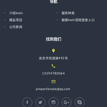
导航
介绍bwin
服务种类
精品项目
联络bwin官网登录入口
公司新闻
找到我们
安庆市充熄湖492号
13594780064
proportionate@qq.com