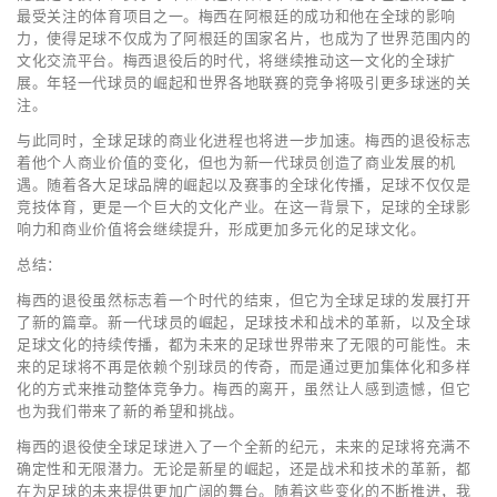
最受关注的体育项目之一。梅西在阿根廷的成功和他在全球的影响
力，使得足球不仅成为了阿根廷的国家名片，也成为了世界范围内的
文化交流平台。梅西退役后的时代，将继续推动这一文化的全球扩
展。年轻一代球员的崛起和世界各地联赛的竞争将吸引更多球迷的关
注。
与此同时，全球足球的商业化进程也将进一步加速。梅西的退役标志
着他个人商业价值的变化，但也为新一代球员创造了商业发展的机
遇。随着各大足球品牌的崛起以及赛事的全球化传播，足球不仅仅是
竞技体育，更是一个巨大的文化产业。在这一背景下，足球的全球影
响力和商业价值将会继续提升，形成更加多元化的足球文化。
总结：
梅西的退役虽然标志着一个时代的结束，但它为全球足球的发展打开
了新的篇章。新一代球员的崛起，足球技术和战术的革新，以及全球
足球文化的持续传播，都为未来的足球世界带来了无限的可能性。未
来的足球将不再是依赖个别球员的传奇，而是通过更加集体化和多样
化的方式来推动整体竞争力。梅西的离开，虽然让人感到遗憾，但它
也为我们带来了新的希望和挑战。
梅西的退役使全球足球进入了一个全新的纪元，未来的足球将充满不
确定性和无限潜力。无论是新星的崛起，还是战术和技术的革新，都
在为足球的未来提供更加广阔的舞台。随着这些变化的不断推进，我