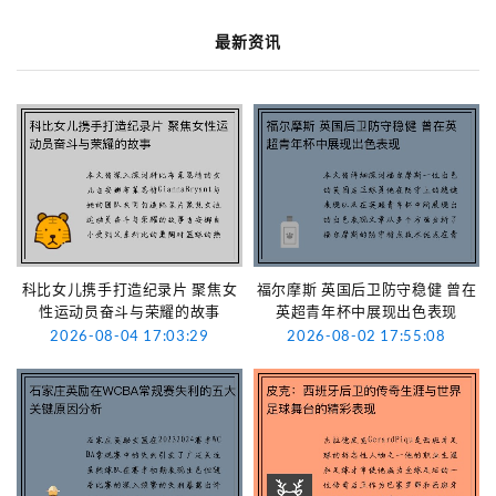
最新资讯
科比女儿携手打造纪录片 聚焦女
福尔摩斯 英国后卫防守稳健 曾在
性运动员奋斗与荣耀的故事
英超青年杯中展现出色表现
2026-08-04 17:03:29
2026-08-02 17:55:08