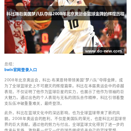
总结：
bwin官网登录入口
2008年北京奥运会，科比·布莱恩特带领美国“梦八队”夺得金牌，成
为了全球篮球史上不可磨灭的辉煌篇章。科比在本届奥运会中的卓越
表现，不仅证明了他作为篮球巨星的实力，也展示了他作为领袖的巨
大魅力。通过出色的个人表现与无私的团队合作精神，科比引领着整
支队伍冲破重重难关，最终登顶。
此外，科比在篮球文化中的深远影响，也为全球篮球带来了新的风
貌。2008年奥运会的胜利，不仅是美国队的荣光，也是科比对篮球世
界的巨大贡献。通过他的努力与付出，全球篮球文化得到了进一步的
传承与发扬，激励着一代又一代的球员继续追寻自己的篮球梦想。