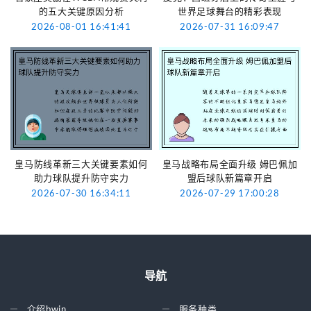
的五大关键原因分析
世界足球舞台的精彩表现
2026-08-01 16:41:41
2026-07-31 16:09:47
皇马防线革新三大关键要素如何
皇马战略布局全面升级 姆巴佩加
助力球队提升防守实力
盟后球队新篇章开启
2026-07-30 16:34:11
2026-07-29 17:00:28
导航
介绍bwin
服务种类