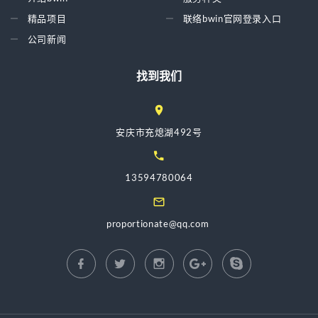
精品项目
联络bwin官网登录入口
公司新闻
找到我们
安庆市充熄湖492号
13594780064
proportionate@qq.com