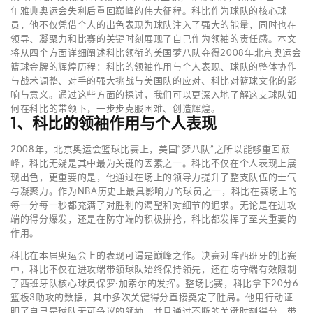
年雅典奥运会失利后重回巅峰的伟大征程。科比作为球队的核心球
员，他不仅凭借个人的出色表现为球队注入了强大的能量，同时也在
领导、凝聚力和比赛的关键时刻展现了自己作为领袖的责任感。本文
将从四个方面详细阐述科比领衔的美国梦八队夺得2008年北京奥运会
篮球金牌的辉煌历程：科比的领袖作用与个人表现、球队的整体协作
与战术调整、对手的强大挑战与美国队的应对、科比对篮球文化的影
响与意义。通过这些方面的探讨，我们可以更深入地了解这支球队如
何在科比的带领下，一步步克服困难、创造辉煌。
1、科比的领袖作用与个人表现
2008年，北京奥运会篮球比赛上，美国“梦八队”之所以能够重回巅
峰，科比无疑是其中最为关键的因素之一。科比不仅在个人表现上展
现出色，更重要的是，他通过在场上的领导力提升了整支队伍的士气
与凝聚力。作为NBA历史上最具影响力的球员之一，科比在赛场上的
每一分每一秒都充满了对胜利的渴望和对细节的追求。无论是在进攻
端的得分爆发，还是在防守端的积极拼抢，科比都发挥了至关重要的
作用。
科比在本届奥运会上的表现可谓是巅峰之作。决赛对阵西班牙的比赛
中，科比不仅在进攻端带领球队始终保持领先，还在防守端有效限制
了西班牙队核心球员保罗·加索尔的发挥。整场比赛，科比拿下20分6
篮板3助攻的数据，其中多次关键得分直接奠定了胜局。他用行动证
明了自己是球队无可争议的领袖，并且通过不断的关键时刻得分，带