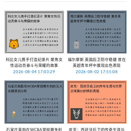
科比女儿携手打造纪录片 聚焦女
福尔摩斯 英国后卫防守稳健 曾在
性运动员奋斗与荣耀的故事
英超青年杯中展现出色表现
2026-08-04 17:03:29
2026-08-02 17:55:08
石家庄英励在WCBA常规赛失利
皮克：西班牙后卫的传奇生涯与