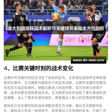
4、比赛关键时刻的战术变化
比赛中的关键时刻往往决定了战局的走向，尤其是在超级杯这种高强
度的比赛中。尤文图斯与国际米兰的这场决赛，比赛的关键时刻便出
现在双方临近结束时。随着比赛进入到加时赛，双方的体力逐渐下
降，战术布置也变得更加灵活。尤文图斯在此时采取了更为激进的进
攻策略，派上了更多的进攻球员，希望通过人数上的优势扭转局势。
国际米兰在关键时刻的战术调整显得尤为冷静。面对尤文图斯的反
扑，国际米兰并未一味地退守，而是通过几次快速的反击，打破了尤