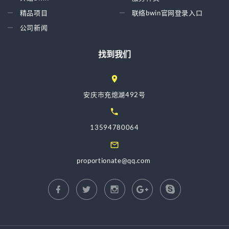
精品项目
联络bwin官网登录入口
公司新闻
找到我们
安庆市充熄湖492号
13594780064
proportionate@qq.com