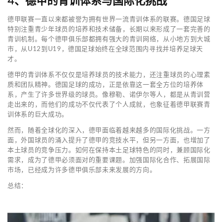
4、德甲的青训体系与国际化挑战
德甲联赛一直以来都被誉为拥有世界一流青训体系的联赛。德国足球
特别注重青少年球员的培养和技术储备，长期以来形成了一套完善的
青训机制。每个德甲俱乐部都拥有强大的青训网络，从小地方到大城
市，从U12到U19，德国足球始终在全球范围内寻找并培养足球天
才。
德甲的青训体系不仅仅是培养球员的技术能力，还注重球员的心理素
质和团队精神。德国足球的成功，正是依靠这一套全方位的培养体
系，产生了许多世界级的球员。像穆勒、诺伊尔等人，都是从青训营
走出来的，而他们的成功不仅代表了个人成就，也象征着德甲联赛青
训体系的巨大成功。
然而，随着全球化的深入，德甲面临着越来越多的国际化挑战。一方
面，外国球员的涌入提升了德甲的竞技水平，但另一方面，也增加了
本土球员的竞争压力。如何在保持本土足球特色的同时，兼顾国际化
需求，成为了德甲必须面对的重要课题。加强国际化合作、拓展国际
市场，已经成为许多德甲俱乐部未来发展的方向。
总结：