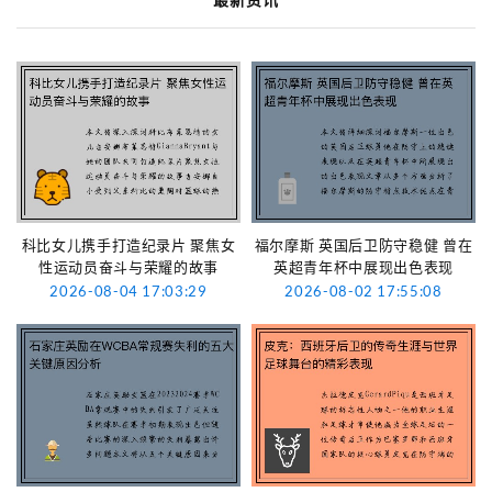
最新资讯
科比女儿携手打造纪录片 聚焦女
福尔摩斯 英国后卫防守稳健 曾在
性运动员奋斗与荣耀的故事
英超青年杯中展现出色表现
2026-08-04 17:03:29
2026-08-02 17:55:08