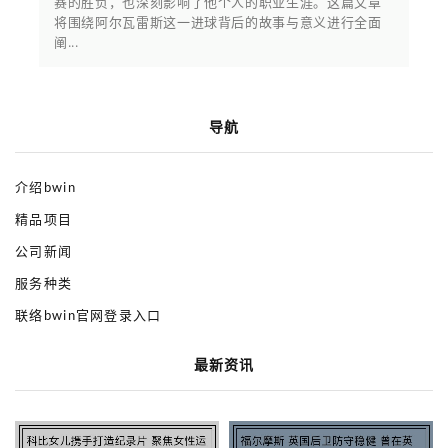
赛的胜负，也深刻影响了他个人的职业生涯。这篇文章
将围绕阿尔瓦雷斯这一进球背后的故事与意义进行全面
阐...
导航
介绍bwin
精品项目
公司新闻
服务种类
联络bwin官网登录入口
最新资讯