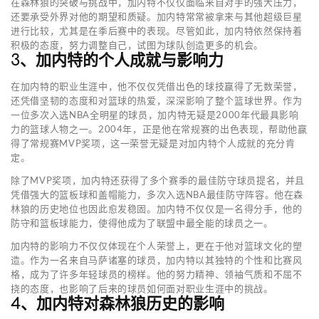
在森林狼的突破与挑战中，加内特不仅仅面临来自对手的强大压力，
还要承受外界对他的期望和质疑。加内特常常被拿来与其他超级巨星
进行比较，尤其是在季后赛中的表现。尽管如此，加内特依然保持着
积极的态度，努力调整自己，试图为球队创造更多的机会。
3、加内特的个人成就与影响力
在加内特的职业生涯中，他不仅仅凭借出色的球技赢得了无数荣誉，
还凭借坚韧的态度和对篮球的热爱，深深影响了整个篮球世界。作为
一位多次入选NBA全明星的球员，加内特无疑是2000年代最具影响
力的篮球人物之一。2004年，正是他在常规赛的出色表现，帮助他赢
得了常规赛MVP奖项，这一荣誉无疑是对加内特个人成就的充分肯
定。
除了MVP奖项，加内特还获得了多个赛季的最佳防守球员提名，并且
凭借强大的篮板球和盖帽能力，多次入选NBA最佳防守阵容。他在森
林狼的历史地位也因此愈发稳固。加内特不仅仅是一名得分手，他的
防守和篮板球能力，使得他成为了联盟中最全能的球员之一。
加内特的影响力不仅仅体现在个人荣誉上，更在于他对篮球文化的塑
造。作为一名来自马萨诸塞的球员，加内特以其独特的个性和比赛风
格，成为了许多年轻球员的榜样。他的努力精神、领袖气质和不屈不
挠的态度，也影响了后来的球员如何面对职业生涯中的挑战。
4、加内特对森林狼历史的影响