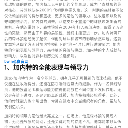
篮球智商的球员，加内特以无与伦比的全能表现，成为了森林狼的绝
对核心，带领球队在2000年代初期崭露头角。这一时期的森林狼不仅
仅依赖加内特的得分和篮板，更多的是他的领导力、进攻组织以及防
守端的统治力。加内特的到来，让这支处于重建中的球队焕发出新的
生机。在他的带领下，森林狼曾在2004年打入西部决赛，取得了历史
性的突破，然而由于阵容的局限性，最终未能更进一步。加内特离开
后的森林狼也经历了起伏，但他对球队和城市的影响依然深远。这篇
文章将从四个方面对加内特领衔下的“狼王”时代进行详细探讨：加内
特的全能表现与领导力、森林狼的突破与挑战、加内特的个人成就与
影响力，以及他对森林狼历史的长远影响。
bwin必赢官网
1、加内特的全能表现与领导力
凯文·加内特作为一名全能球员，拥有几乎无可挑剔的篮球技能。他不
仅能在进攻端得分，还能在防守端制造巨大的威胁。作为一名锋线球
员，他的投篮范围和运球能力使得他能够在不同位置上发挥作用。无
论是在篮下进攻，还是远距离的跳投，加内特都能轻松得手。此外，
他的传球能力也非常出色，常常在进攻中充当组织者的角色，帮助队
友创造机会。
加内特的领导力是他最大亮点之一。在场上，他是森林狼的灵魂人
物，无论是气氛的调动，还是关键时刻的临危不乱，他都能带领队伍
度过困境。无论是在主场还是客场，加内特总能激励队友，并在压力