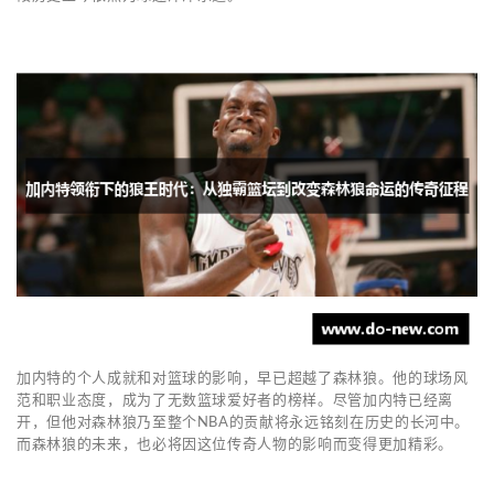
加内特的个人成就和对篮球的影响，早已超越了森林狼。他的球场风
范和职业态度，成为了无数篮球爱好者的榜样。尽管加内特已经离
开，但他对森林狼乃至整个NBA的贡献将永远铭刻在历史的长河中。
而森林狼的未来，也必将因这位传奇人物的影响而变得更加精彩。