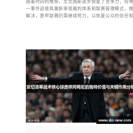
随着时间的推移，尤文图斯逐步恢复了竞争力，但
一事件迫使其重新审视裁判体系和联赛管理模式，
解决，意甲联赛仍需继续努力，以恢复公众的信任