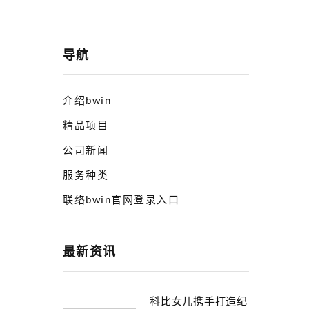
导航
介绍bwin
精品项目
公司新闻
服务种类
联络bwin官网登录入口
最新资讯
科比女儿携手打造纪