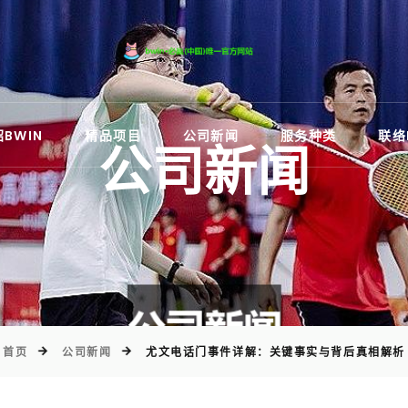
)
BWIN
精品项目
公司新闻
服务种类
联络
公司新闻
首页
公司新闻
尤文电话门事件详解：关键事实与背后真相解析