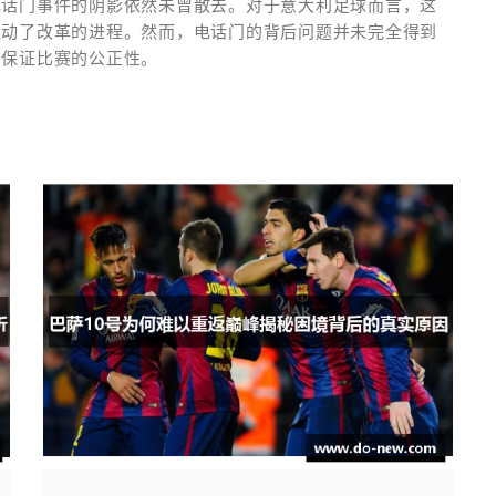
电话门事件的阴影依然未曾散去。对于意大利足球而言，这
推动了改革的进程。然而，电话门的背后问题并未完全得到
和保证比赛的公正性。