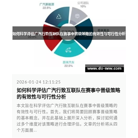
2026-01-24 12:11:25
如何科学评估广汽行致互联队在赛事中晋级策略
的有效性与可行性分析
本文旨在科学评估广汽行致互联队在赛事中晋级策略的
有效性与可行性。首先，我们将简要回顾赛事晋级策略
的基本概念，并在此基础上展开深入分析，探讨如何通
过多个维度对该策略进行合理评估。文章的分析将从四
个方面展...