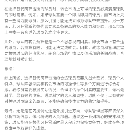
在选择替代冈萨雷斯的球员时，转会市场上可得的球员必须满足球队
的即时需求。例如，如果球队需要一个即插即用的球员，而市场上只
有一些潜力股球员，那么引援可能无法立即为球队带来提升。另一方
面，若冈萨雷斯的替代者要求具备较高的技术能力和经验，那么市场
上寻找一名合适的球员的难度将更大。
此外，球队的转会预算也是一个不容忽视的因素。即便市场上有合适
的球员，若预算有限，可能无法完成转会。因此，教练员和管理层需
要根据球队的经济状况、转会市场的行情以及俱乐部的长期战略，合
理规划引援计划。
总结：
综上所述，选择替代冈萨雷斯的合适球员需要从战术需求、球员个人
特点、球队阵容深度和转会市场的可操作性等多个方面进行综合考
虑。教练员需要根据实际情况，合理评估每个因素的重要性，做出最
科学、最有效的决策。通过科学的选人和调整，球队不仅可以有效应
对关键球员缺席的局面，还能够确保整体实力的稳定和提升。
最终，无论是在内援调动还是外援引进方面，球队管理层都应该深入
分析市场信息，做出精确的人员部署。通过这一系列精心的安排和决
策，球队能够在替代冈萨雷斯时最大程度地保持竞争力，继续在各项
赛事中争取更好的成绩。