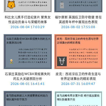
科比女儿携手打造纪录片 聚焦女
福尔摩斯 英国后卫防守稳健 曾在
性运动员奋斗与荣耀的故事
英超青年杯中展现出色表现
2026-08-04 17:03:29
2026-08-02 17:55:08
石家庄英励在WCBA常规赛失利
皮克：西班牙后卫的传奇生涯与
的五大关键原因分析
世界足球舞台的精彩表现
2026-08-01 16:41:41
2026-07-31 16:09:47