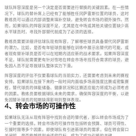
球队阵容深度是另一个决定是否需要进行替换的关键因素。在一些情
况下，球队的替补席上已经有了能够胜任冈萨雷斯位置的球员，这时
教练员可以通过内部调整来填补空缺，避免转会市场的额外操作。然
而，如果球队的阵容深度不足，尤其是在中场或其他关键位置缺少高
水平球员时，寻找外部替代就成为了必须的选择。
教练员需要详细评估球队现有阵容，了解哪些球员具备替代冈萨雷斯
的潜力。比如，是否有年轻球员能够在训练中展示出替代的可能，或
者现有替补球员是否可以在短期内适应新的战术要求。如果阵容深度
不足，球队就需要更有针对性地在转会市场寻找符合需求的球员，避
免因人员不足导致球队整体实力下滑。
阵容深度的评估不仅要看球队的当前实力，还需要考虑到未来的赛程
安排。如果球队在接下来的一段时间内面临多场高强度比赛或密集赛
程，替代球员的体能储备、健康状况和比赛适应能力将成为必须考虑
的因素。教练员要根据球队未来的需求，确保阵容深度的平衡，以避
免因替补球员的短期缺席影响到整体表现。
4、转会市场的可操作性
如果球队无法从现有阵容中找到合适的替代者，那么转会市场成为了
一个重要的选择。转会市场的可操作性包括转会预算、球员可得性、
引援时限等多个因素。即使球队有引进新球员的需求，但在转会窗口
关闭前，是否能够找到合适的目标，成为了成功引援的关键。