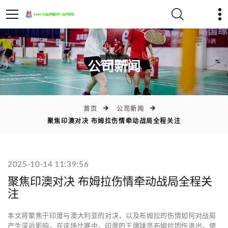
)
公司新闻
首页
公司新闻
聚焦印澳对决 布姆拉伤情牵动战局全程关注
2025-10-14 11:39:56
聚焦印澳对决 布姆拉伤情牵动战局全程关
注
本文将聚焦于印度与澳大利亚的对决，以及布姆拉的伤情如何对战局
产生深远影响。在这场比赛中，印度的王牌球员布姆拉因伤退出，使