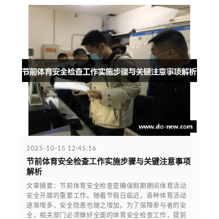
2025-10-15 12:45:16
节前体育安全检查工作实施步骤与关键注意事项
解析
文章摘要：节前体育安全检查是确保假期期间体育活动
安全开展的重要工作。随着节假日临近，各种体育活动
逐渐增多，安全隐患也随之增加。为了保障参与者的安
全，相关部门必须做好全面的体育安全检查工作，提前