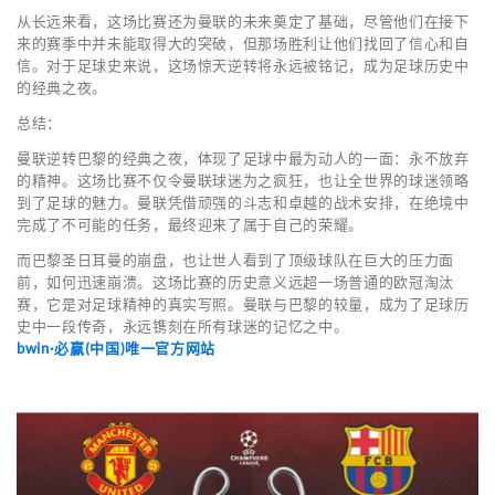
从长远来看，这场比赛还为曼联的未来奠定了基础，尽管他们在接下
来的赛季中并未能取得大的突破，但那场胜利让他们找回了信心和自
信。对于足球史来说，这场惊天逆转将永远被铭记，成为足球历史中
的经典之夜。
总结：
曼联逆转巴黎的经典之夜，体现了足球中最为动人的一面：永不放弃
的精神。这场比赛不仅令曼联球迷为之疯狂，也让全世界的球迷领略
到了足球的魅力。曼联凭借顽强的斗志和卓越的战术安排，在绝境中
完成了不可能的任务，最终迎来了属于自己的荣耀。
而巴黎圣日耳曼的崩盘，也让世人看到了顶级球队在巨大的压力面
前，如何迅速崩溃。这场比赛的历史意义远超一场普通的欧冠淘汰
赛，它是对足球精神的真实写照。曼联与巴黎的较量，成为了足球历
史中一段传奇，永远镌刻在所有球迷的记忆之中。
bwin·必赢(中国)唯一官方网站