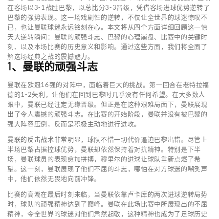
在客场以3-1战胜巴黎，以总比分3-3晋级，凭借客场进球优势逆转了
巴黎的强势表现。这一场戏剧性的逆转，不仅让全世界的球迷惊叹不
已，也让曼联球迷永远铭刻在心。本文将从四个方面详细回顾这一惊
天大逆转瞬间：曼联的顽强斗志、巴黎的心理崩盘、比赛中的关键时
刻、以及本场比赛的历史意义和影响。通过这些方面，我们将全面了
解这场经典之战的震撼魅力。
1、曼联的顽强斗志
曼联在欧冠16强的对阵中，面临着巨大的挑战。第一回合在老特拉福
德的1-2失利，让他们在回到巴黎时几乎没有任何希望。在大多数人
眼中，曼联已经注定无缘晋级。但正是在这种艰难局面下，曼联展现
出了令人震撼的顽强斗志。在比赛的开始阶段，曼联并没有被巴黎的
强大阵容压倒，反而是积极主动地进行进攻。
曼联的反击战术非常明显，球队不惜一切代价逼迫巴黎出错。尽管上
半场巴黎占据控球优势，曼联却依然保持着对抗精神。特别是下半
场，曼联球员的表现愈加拼搏，穆里尔的进球让球队重新点燃了希
望。这一刻，曼联展现了他们不屈的斗志，哪怕在对方球迷的嘲笑声
中，他们依然无畏地向前冲锋。
比赛的高潮在最后时刻来临，当曼联依靠卢卡库的两次进球逆转局势
时，球队的顽强精神达到了巅峰。曼联在此场比赛中所展现出的不屈
精神，令全世界的球迷对他们肃然起敬，这种精神也成为了足球历史