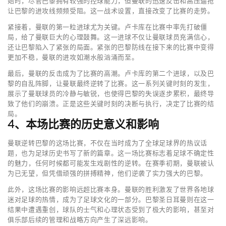
始时，尽管巴黎拥有较强的控球能力，但曼联的迅速反击和高压逼抢
让巴黎的进攻线频频受阻。这一战术设置，直接改变了比赛的走势。
紧接着，曼联的第一粒进球尤为关键。卢卡库在比赛中率先打破僵
局，给了曼联巨大的心理鼓舞。这一进球不仅让曼联球员充满信心，
还让巴黎陷入了紧张的局面。紧张的巴黎防线在接下来的比赛中变得
更加不稳，曼联的进攻如潮水般汹涌而至。
最后，曼联的反击成为了比赛的高潮。卢卡库的第二个进球，以及巴
黎的自乱阵脚，让曼联最终逆转了比赛。这一系列关键时刻的发生，
展示了曼联球员的冷静与敏锐，也使得巴黎的失误逐步累积，最终导
致了他们的崩溃。正是这些关键时刻的决断与执行，决定了比赛的结
局。
4、本场比赛的历史意义和影响
曼联逆转巴黎的这场比赛，不仅在当时成为了全球足球界的热议话
题，也为足球历史书写了新的篇章。这一场比赛标志着足球不确定性
的魅力，任何时候都可能发生戏剧性的逆转。在赛季初期，曼联被认
为已无望，但凭借顽强的拼搏精神，他们逆袭了实力强大的巴黎。
此外，这场比赛的影响远超比赛本身。曼联的胜利激发了世界各地球
迷对足球的热情，成为了足球文化的一部分。巴黎圣日耳曼则在这一
结果中遭遇重创，球队的士气和心理状态受到了极大的影响，甚至对
俱乐部后续的管理和战略方向产生了深远影响。