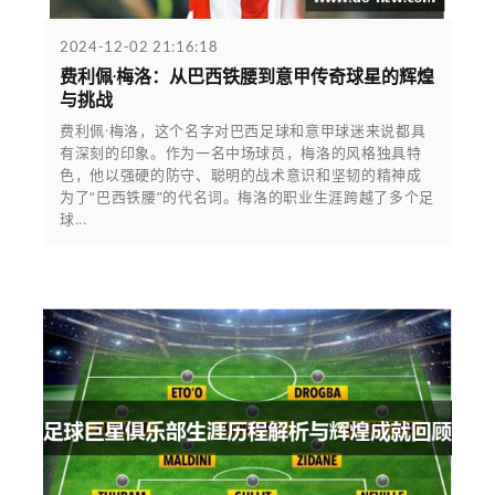
2024-12-02 21:16:18
费利佩·梅洛：从巴西铁腰到意甲传奇球星的辉煌
与挑战
费利佩·梅洛，这个名字对巴西足球和意甲球迷来说都具
有深刻的印象。作为一名中场球员，梅洛的风格独具特
色，他以强硬的防守、聪明的战术意识和坚韧的精神成
为了“巴西铁腰”的代名词。梅洛的职业生涯跨越了多个足
球...