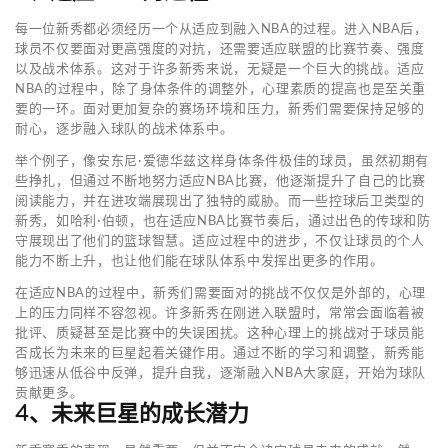
每一位新秀都必须经历一个从适应到融入NBA的过程。进入NBA后，
球员不仅要面对更高强度的对抗，还需要适应联盟的比赛节奏、强度
以及战术体系。这对于许多新秀来说，无疑是一个巨大的挑战。适应
NBA的过程中，除了身体条件的调整外，心理素质的提高也是至关重
要的一环。面对更加复杂的赛场环境和压力，新秀们需要保持足够的
耐心，逐步融入球队的战术体系中。
举个例子，像安东尼·爱德华兹这样身体条件极佳的球员，虽然初期有
些挣扎，但通过不断地努力适应NBA比赛，他逐渐提升了自己的比赛
阅读能力，并在进攻端展现出了独特的威胁。而一些控球后卫类型的
新秀，如哈利·伯顿，也在适应NBA比赛节奏后，通过出色的传球和防
守展现出了他们的篮球智慧。适应过程中的进步，不仅让球员的个人
能力不断上升，也让他们能在球队体系中发挥出更多的作用。
在适应NBA的过程中，新秀们需要面对的挑战不仅仅是外部的，心理
上的压力同样不容忽视。许多新秀在刚进入联盟时，常常会面临着被
批评、质疑甚至是比赛中的失误困扰。这种心理上的挑战对于球员能
否成长为未来的巨星起着关键作用。通过不断的学习和调整，新秀能
够迅速从低谷中反弹，提升自我，逐渐融入NBA大家庭，开始为球队
贡献更多。
4、未来巨星的成长潜力