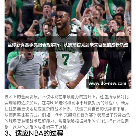
技术上的全面发展，不仅体现在单项能力的提升上，还包括球员对比
赛理解的逐步加深。在与NBA老将和高水平球队对抗的过程中，新秀
往往需要更快地适应复杂的战术体系，快速了解自己的优势和不足，
从而调整比赛方式。例如，卢卡·东契奇在新秀赛季表现出了异常出色
的球场智慧和战术理解能力，常常能够根据对手的防守进行针对性调
整，这为他之后的成名铺平了道路。
3、适应NBA的过程