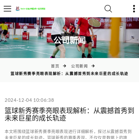
)
公司新闻
首页
公司新闻
篮球新秀赛季亮眼表现解析：从震撼首秀到未来巨星的成长轨迹
2024-12-04 10:06:38
篮球新秀赛季亮眼表现解析：从震撼首秀到
未来巨星的成长轨迹
本文将围绕篮球新秀赛季亮眼表现进行详细解析，探讨从震撼首秀到
未来巨星的成长轨迹。篮球新秀的赛季表现，不仅仅是数据上的堆