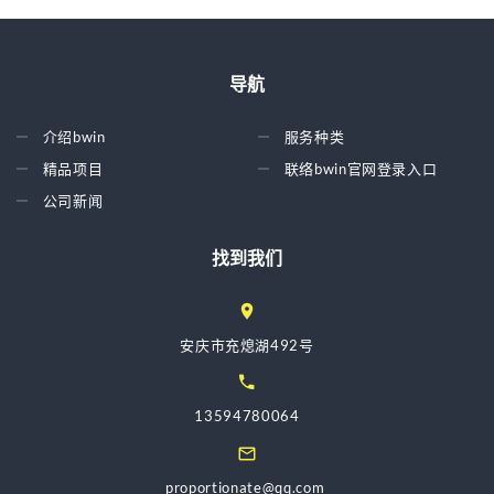
导航
介绍bwin
服务种类
精品项目
联络bwin官网登录入口
公司新闻
找到我们
安庆市充熄湖492号
13594780064
proportionate@qq.com