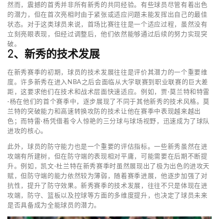
然而，震撼的首秀并非所有新秀的共同经验。有些球员尽管有着出色
的潜力，但在首次亮相时由于紧张或适应问题未能发挥出自己的最佳
状态。对于这类球员来说，首场比赛往往是一个适应过程，虽然没有
立刻亮眼表现，但经过调整后，他们依然能够通过后续的努力实现突
破。
2、新秀的技术发展
在新秀赛季的初期，球员的技术发展往往是评价其潜力的一个重要维
度。许多新秀在进入NBA之后会面临从大学联赛到职业联赛的巨大差
距，这要求他们在技术和战术层面快速适应。例如，贾·莫兰特和特雷
·杨在他们的首个赛季中，逐步展现了不同于其他新秀的技术风格。莫
兰特的突破能力和高速转换攻防的技术让他在赛季中表现越来越出
色；而特雷·杨凭借着令人惊艳的三分球与球场视野，迅速成为了球队
进攻的核心。
此外，球员的防守能力也是一个重要的评估指标。一些新秀虽然在进
攻端有所建树，但在防守端的表现相对平庸，可能需要在后期不断提
升。例如，凯文·杜兰特在新秀赛季时虽然展现出了极为出色的进攻天
赋，但防守端的能力依然较为薄弱，随着赛季进展，他逐步加强了对
抗性，提升了防守效果。新秀赛季的技术发展，往往不只是体现在进
攻端，防守、篮板以及控球等方面的多维度提升，也决定了球员未来
是否具备成为全能球员的潜力。