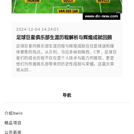
2024-12-04 14:34:01
足球巨星俱乐部生涯历程解析与辉煌成就回顾
足球巨星的俱乐部生涯历程与辉煌成就往往是球迷和媒
体聚焦的热点。从贝利、马拉多纳到梅西、C罗，足球巨
星们的成长历程不仅仅是个人技术与能力的展现，更是
他们为所属俱乐部带来的历史性成就与荣耀。这篇文章
将从四...
导航
介绍bwin
精品项目
公司新闻