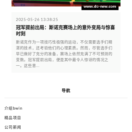
2025-05-26 13:38:25
冠军提前出局：斯诺克赛场上的意外变局与惊喜
时刻
斯诺克作为一项技巧性极强的运动，不仅需要选手们精
湛的技术，还考验他们的心理素质。然而，尽管选手们
早已做好了充分的准备，赛场上依然充满了不可预测的
变数。冠军提前出局，便是其中最令人惊讶的情况之
一。这些意...
导航
介绍bwin
精品项目
公司新闻