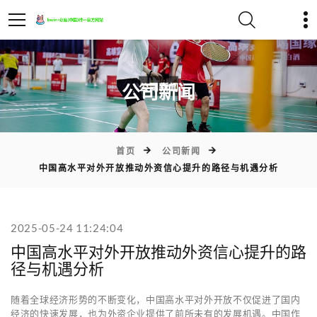
)
公司新闻
首页
公司新闻
中国高水平对外开放推动外资信心提升的路径与机遇分析
2025-05-24 11:24:04
中国高水平对外开放推动外资信心提升的路
径与机遇分析
随着全球经济形势的不断变化，中国高水平对外开放不仅促进了国内
经济的快速发展，也为外资企业提供了前所未有的发展机遇。中国作