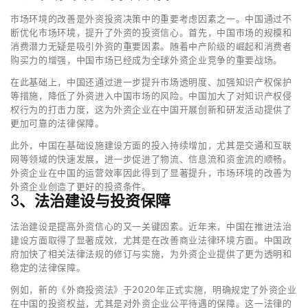
市场环境的改善是外资投资决策中的重要考虑因素之一。中国通过不
断优化市场环境，提升了外资的投资信心。首先，中国市场的规模和
消费潜力无疑是吸引外资的重要因素。随着中产阶级的崛起和消费者
购买力的增强，中国市场已经成为全球外资企业竞争的重要战场。
在此基础上，中国还通过进一步提升市场透明度、加强知识产权保护
等措施，降低了外资进入中国市场的风险。中国加大了对知识产权侵
权行为的打击力度，这为外资企业在中国开展创新和研发活动提供了
更加可靠的法律保障。
此外，中国在基础设施建设方面的投入持续增加，尤其是交通和互联
网等领域的快速发展，进一步促进了物流、信息流和资金流的顺畅。
外资企业在中国的运营效率因此得到了显著提升，市场环境的改善为
外资企业创造了更好的投资条件。
3、法治建设与投资保障
法治建设是提高外资信心的又一关键因素。近年来，中国在推进法治
建设方面取得了显著成效，尤其是在改善商业法律环境方面。中国政
府加快了相关法律法规的修订与实施，为外资企业提供了更为透明和
稳定的法律保障。
例如，新的《外商投资法》于2020年正式实施，明确规定了外资企业
在中国的投资权益，尤其是对外资企业公平待遇的保障。这一法律的