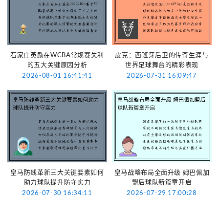
石家庄英励在WCBA常规赛失利
皮克：西班牙后卫的传奇生涯与
的五大关键原因分析
世界足球舞台的精彩表现
2026-08-01 16:41:41
2026-07-31 16:09:47
皇马防线革新三大关键要素如何
皇马战略布局全面升级 姆巴佩加
助力球队提升防守实力
盟后球队新篇章开启
2026-07-30 16:34:11
2026-07-29 17:00:28