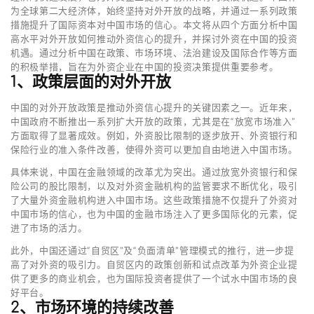
为全球第二大经济体，始终坚持对外开放的战略，并通过一系列政策
措施提升了国际资本对中国市场的信心。本文将从四个方面分析中国
高水平对外开放如何推动外资信心的提升，并探讨外资在中国的投资
机遇。通过分析中国在政策、市场环境、法治建设及国际合作等方面
的积极举措，旨在为外资企业在中国的投资决策提供重要参考。
1、政策层面的对外开放
中国的对外开放政策是推动外资信心提升的关键因素之一。近年来，
中国政府不断推出一系列扩大开放的政策，尤其是在“放宽市场准入”
方面取得了显著成效。例如，外资股比限制的逐步放开、外资银行和
保险行业的准入条件改善，使得外资可以更加自由地进入中国市场。
具体来说，中国在金融领域的改革尤为突出。通过放宽外资银行和保
险公司的股比限制，以及对外资金融机构的监管要求不断优化，吸引
了大量外资金融机构进入中国市场。这些政策措施不仅提升了外资对
中国市场的信心，也为中国的金融市场注入了更多国际化的元素，促
进了市场的活力。
此外，中国还通过“自贸区”及“负面清单”管理模式的推行，进一步提
高了对外资的吸引力。自贸区内的政策创新和试点改革为外资企业提
供了更多的商业机会，也为国际投资者提供了一个试水中国市场的良
好平台。
2、市场环境的持续改善