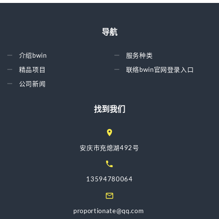
导航
介绍bwin
服务种类
精品项目
联络bwin官网登录入口
公司新闻
找到我们
安庆市充熄湖492号
13594780064
proportionate@qq.com